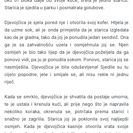
oko tri bloka dalje od svoje kuće, srela je jednu staricu.
Starica je sjedila u parku i posmatrala golubove.
Djevojčica je sjela pored nje i otvorila svoj kofer. Htjela je
da uzme sok, ali je onda primjetila da je starica izgledala
kao da je gladna, tako da joj je ponudila jedan sendvič. Ona
ga je sa zahvalnošću uzela i osmjehnula joj se. Njen
osmijeh je bio tako lijep da je djevojčica poželjela da ga
ponovo vidi, pa ju je ponudila sokom. Ponovo, starica joj se
nasmiješila. Djevojčica je bila oduševljena! Sjedile su tu
cijelo popodne, jele i smijale se, ali nisu rekle ni jednu
riječ.
Kada se smrklo, djevojčica je shvatila da postaje umorna,
te je ustala i krenula kući, ali prije nego što je napravila
nekoliko koraka, okrenula se, potrčala prema starici i
snažno je zagrlila. Starica joj je poklonila svoj najljepši
osmjeh. Kada je djevojčica kasnije otvorila vrata svoje