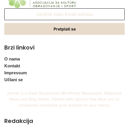
Upišite
vašu
Email
adresu
Brzi linkovi
O nama
Kontakt
Impressum
Učlani se
Jannah is a Clean Responsive WordPress Newspaper, Magazine,
News and Blog theme. Packed with options that allow you to
completely customize your website to your needs.
Redakcija