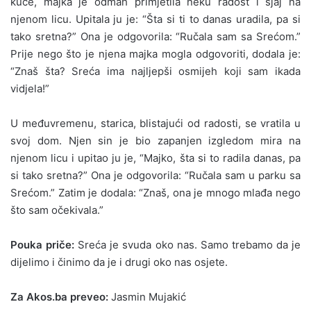
kuće, majka je odmah primjetila neku radost i sjaj na
njenom licu. Upitala ju je: “Šta si ti to danas uradila, pa si
tako sretna?” Ona je odgovorila: “Ručala sam sa Srećom.”
Prije nego što je njena majka mogla odgovoriti, dodala je:
“Znaš šta? Sreća ima najljepši osmijeh koji sam ikada
vidjela!”
U međuvremenu, starica, blistajući od radosti, se vratila u
svoj dom. Njen sin je bio zapanjen izgledom mira na
njenom licu i upitao ju je, “Majko, šta si to radila danas, pa
si tako sretna?” Ona je odgovorila: “Ručala sam u parku sa
Srećom.” Zatim je dodala: “Znaš, ona je mnogo mlađa nego
što sam očekivala.”
Pouka priče:
Sreća je svuda oko nas. Samo trebamo da je
dijelimo i činimo da je i drugi oko nas osjete.
Za Akos.ba preveo:
Jasmin Mujakić