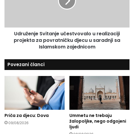
i
ž
l
e
j
n
e
j
ž
e
i
Udruženje Svitanje učestvovalo u realizaciji
S
l
projekta za povratničku djecu u saradnji sa
v
i
i
Islamskom zajednicom
2
t
0
a
Povezani članci
g
n
o
j
d
e
i
u
n
č
a
e
o
s
d
t
u
v
Priča za djecu: Dova
Ummetu ne trebaju
v
žalopoljke, nego odgojeni
o
09/08/2026
ljudi
o
v
đ
a