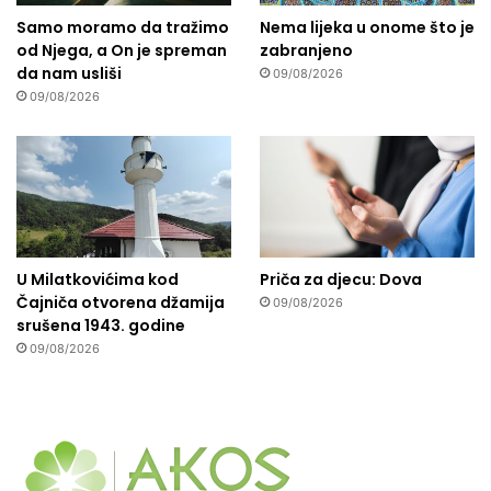
d
Samo moramo da tražimo
Nema lijeka u onome što je
n
od Njega, a On je spreman
zabranjeno
i
da nam usliši
09/08/2026
c
09/08/2026
o
m
U Milatkovićima kod
Priča za djecu: Dova
Čajniča otvorena džamija
09/08/2026
srušena 1943. godine
09/08/2026