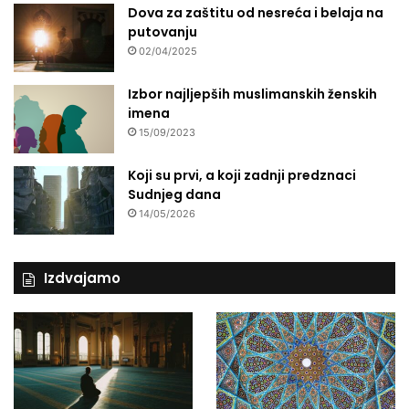
a
Dova za zaštitu od nesreća i belaja na
r
putovanju
a
02/04/2025
d
n
Izbor najljepših muslimanskih ženskih
j
imena
i
15/09/2023
s
a
Koji su prvi, a koji zadnji predznaci
I
Sudnjeg dana
s
14/05/2026
l
a
m
s
Izdvajamo
k
o
m
z
a
j
e