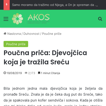
Samo moramo da tražimo od Njega, a On je spreman da nam usliši
Meni
Pr
Naslovna
/
Duhovnost
/
Poučne priče
Poučne priče
Poučna priča: Djevojčica
koja je tražila Sreću
19/08/2019
2,173
1 minut čitanja
Bila jednom jedna mala djevojčica koja je željela da
pronađe Sreću. Znala je da je čeka dug put do Sreće, tako
da je spakovala pun kofer sendviča i sokova. Kada je otišla