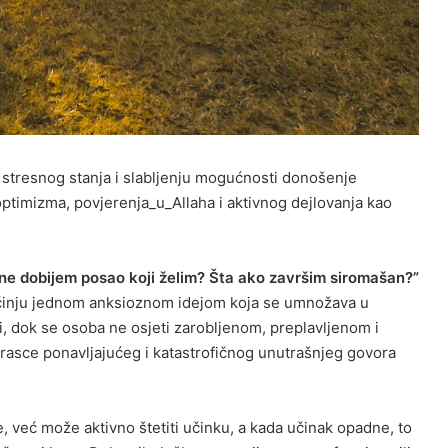
stresnog stanja i slabljenju mogućnosti donošenje
ptimizma, povjerenja_u_Allaha i aktivnog dejlovanja kao
ne dobijem posao koji želim? Šta ako završim siromašan?”
činju jednom anksioznom idejom koja se umnožava u
i, dok se osoba ne osjeti zarobljenom, preplavljenom i
rasce ponavljajućeg i katastrofičnog unutrašnjeg govora
 već može aktivno štetiti učinku, a kada učinak opadne, to