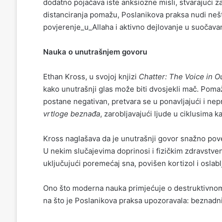
dodatno pojačava iste anksiozne misli, stvarajući z
distanciranja pomažu, Poslanikova praksa nudi nešt
povjerenje_u_Allaha i aktivno dejlovanje u suočava
Nauka o unutrašnjem govoru
Ethan Kross, u svojoj knjizi
Chatter: The Voice in O
kako unutrašnji glas može biti dvosjekli mač. Pomaže
postane negativan, pretvara se u ponavljajući i nep
vrtloge beznađa
, zarobljavajući ljude u ciklusima k
Kross naglašava da je unutrašnji govor snažno po
U nekim slučajevima doprinosi i fizičkim zdravstve
uključujući poremećaj sna, povišen kortizol i oslabl
Ono što moderna nauka primjećuje o destruktivno
na što je Poslanikova praksa upozoravala: beznadni