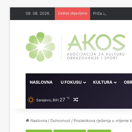
09. 08. 2026.
Zadnje objavljeno
Priča za djecu: Dova
NASLOVNA
U FOKUSU
KULTURA
OBR
℃
27
Random članak
Sarajevo, BiH
Naslovna
/
Duhovnost
/
Poslanikova rješenja u vrijeme