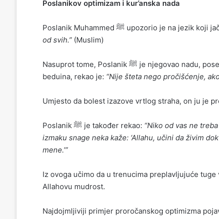
Poslanikov optimizam i kur’anska nada
Poslanik Muhammed ﷺ upozorio je na jezik koj
od svih.”
(Muslim)
Nasuprot tome, Poslanik ﷺ je njegovao nadu, posebno u teškim vremenima. Kada je posjetio bolesnog
beduina, rekao je:
“Nije šteta nego pročišćenje, ak
Umjesto da bolest izazove vrtlog straha, on ju je p
Poslanik ﷺ je također rekao:
“Niko od vas ne treba
izmaku snage neka kaže: ‘Allahu, učini da živim dok 
mene.’”
Iz ovoga učimo da u trenucima preplavljujuće tuge v
Allahovu mudrost.
Najdojmljiviji primjer proročanskog optimizma pojav