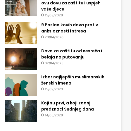
ovu dovu za zaštitu i uspjeh
vaše djece
15/03/2026
9 Poslanikovih dova protiv
anksioznosti i stresa
23/04/2026
Dova za zaštitu od nesreća i
belaja na putovanju
02/04/2025
Izbor najljepših muslimanskih
ženskih imena
15/09/2023
Koji su prvi, a koji zadnji
predznaci Sudnjeg dana
14/05/2026