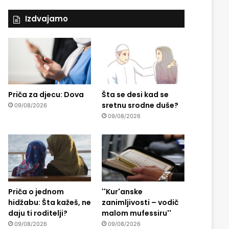
Izdvajamo
Priča za djecu: Dova
Šta se desi kad se
sretnu srodne duše?
09/08/2026
09/08/2026
Priča o jednom
''Kur'anske
hidžabu: Šta kažeš, ne
zanimljivosti – vodič
daju ti roditelji?
malom mufessiru''
09/08/2026
09/08/2026