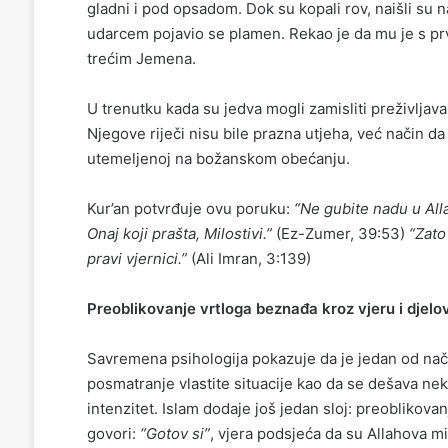
gladni i pod opsadom. Dok su kopali rov, naišli su na veliku stijenu. Posla
udarcem pojavio se plamen. Rekao je da mu je s pr
trećim Jemena.
U trenutku kada su jedva mogli zamisliti preživljavanje, Poslanik ﷺ je govorio o budu
Njegove riječi nisu bile prazna utjeha, već način d
utemeljenoj na božanskom obećanju.
Kur’an potvrđuje ovu poruku:
“Ne gubite nadu u Alla
Onaj koji prašta, Milostivi.”
(Ez-Zumer, 39:53)
“Zato
pravi vjernici.”
(Ali Imran, 3:139)
Preoblikovanje vrtloga beznađa kroz vjeru i djelo
Savremena psihologija pokazuje da je jedan od nači
posmatranje vlastite situacije kao da se dešava n
intenzitet. Islam dodaje još jedan sloj: preoblikova
govori:
“Gotov si”
, vjera podsjeća da su Allahova m