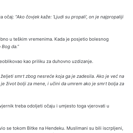
i jača očaj:
“Ako čovjek kaže: ‘Ljudi su propali’, on je najpropaliji
o Bog da.”
reoblikovao kao priliku za duhovno uzdizanje.
 željeti smrt zbog nesreće koja ga je zadesila. Ako je već na
je život bolji za mene, i učini da umrem ako je smrt bolja za
jernik treba odoljeti očaju i umjesto toga vjerovati u
io se tokom Bitke na Hendeku. Muslimani su bili iscrpljeni,