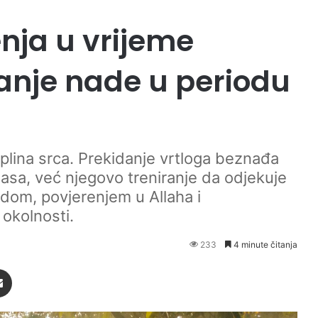
nja u vrijeme
anje nade u periodu
iplina srca. Prekidanje vrtloga beznađa
lasa, već njegovo treniranje da odjekuje
okolnosti.
233
4 minute čitanja
Podijeli putem Emaila