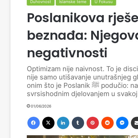
Duhovnost
Islamske teme
U Fokusu
Poslanikova rješe
beznađa: Njegov
negativnosti
Optimizam nije naivnost. To je disc
nije samo utišavanje unutrašnjeg g
onim što je Poslanik ﷺ podučio: nadom, povjerenjem u Allaha i
svrsishodnim djelovanjem u svakoj 
01/06/2026
Facebook
X
LinkedIn
Tumblr
Pinterest
Reddit
Messenger