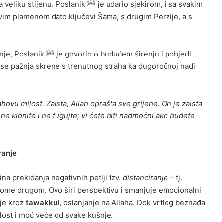
nik ﷺ je udario sjekirom, i sa svakim
vim plamenom dato ključevi Šama, s drugim Perzije, a s
ćem širenju i pobjedi.
a se pažnja skrene s trenutnog straha ka dugoročnoj nadi
hovu milost. Zaista, Allah oprašta sve grijehe. On je zaista
 ne klonite i ne tugujte; vi ćete biti nadmoćni ako budete
vanje
na prekidanja negativnih petlji tzv.
distanciranje
– tj.
ekome drugom. Ovo širi perspektivu i smanjuje emocionalni
nje kroz
tawakkul
, oslanjanje na Allaha. Dok vrtlog beznađa
ilost i moć veće od svake kušnje.