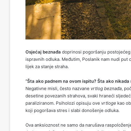
Osjećaj beznađa
doprinosi pogoršanju postojećeg 
ispravnih odluka. Međutim, Poslanik nam nudi put o
lijek za stanje straha.
“Šta ako padnem na ovom ispitu? Šta ako nikada 
Negativne misli, često nazvane
vrtlog beznađa
, po
desetine povezanih strahova, svaki hraneći sljedeć
paraliziranom. Psiholozi opisuju ove
vrtloge
kao ob
koji pogoršava stres i slabi donošenje odluka.
Ova anksioznost ne samo da narušava raspoloženje,