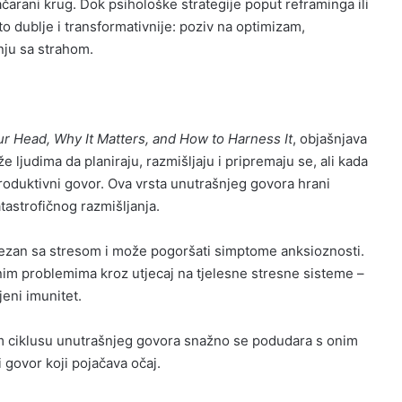
ačarani krug. Dok psihološke strategije poput reframinga ili
o dublje i transformativnije: poziv na optimizam,
nju sa strahom.
ur Head, Why It Matters, and How to Harness It
, objašnjava
 ljudima da planiraju, razmišljaju i pripremaju se, ali kada
roduktivni govor. Ova vrsta unutrašnjeg govora hrani
atastrofičnog razmišljanja.
vezan sa stresom i može pogoršati simptome anksioznosti.
nim problemima kroz utjecaj na tjelesne stresne sisteme –
jeni imunitet.
m ciklusu unutrašnjeg govora snažno se podudara s onim
 govor koji pojačava očaj.