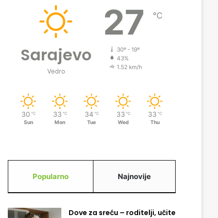
27
℃
Sarajevo
30º - 19º
43%
1.52 km/h
Vedro
30
33
34
33
33
℃
℃
℃
℃
℃
Sun
Mon
Tue
Wed
Thu
Popularno
Najnovije
Dove za sreću – roditelji, učite