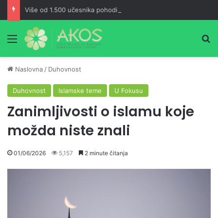
Više od 1.500 učesnika pohodilo Ćorkovaču u znak sjećanja na Izeta Nanića
Meni
Pr
Naslovna
/
Duhovnost
Duhovnost
Islamske teme
U Fokusu
Zanimljivosti o islamu koje
možda niste znali
01/06/2026
5,157
2 minute čitanja