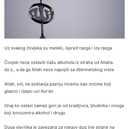
Uz svakog čovjeka su meleki, ispred njega i iza njega
Čovjek nece ostaviti čašu alkohola iz straha od Allaha.
dz.s., a da ga Allah nece napojiti sa džennetskog vrela
Allah, svt, ne poklanja paznju nicemu kao onome koji
glasno i lijepo uci Kur’an
Onaj ko ostavi namaz gori je od kradljivca, bludnika i onoga
koji konzumira alkohol i drogu
Dusa vjernika je zavezana za njegov dug (ne stigne na