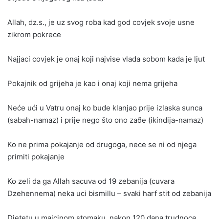
Allah, dz.s., je uz svog roba kad god covjek svoje usne
zikrom pokrece
Najjaci covjek je onaj koji najvise vlada sobom kada je ljut
Pokajnik od grijeha je kao i onaj koji nema grijeha
Neće ući u Vatru onaj ko bude klanjao prije izlaska sunca
(sabah-namaz) i prije nego što ono zaðe (ikindija-namaz)
Ko ne prima pokajanje od drugoga, nece se ni od njega
primiti pokajanje
Ko zeli da ga Allah sacuva od 19 zebanija (cuvara
Dzehennema) neka uci bismillu – svaki harf stit od zebanija
Djetetu u majcinom stomaku, nakon 120 dana trudnoce,