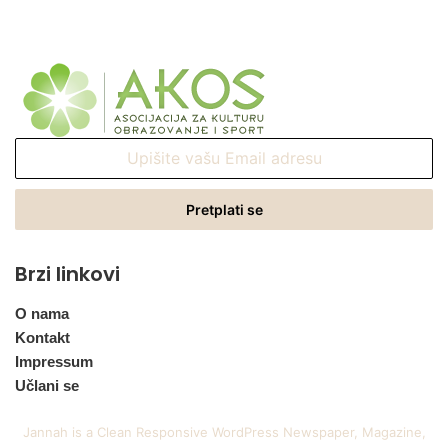
Upišite
vašu
Email
adresu
Brzi linkovi
O nama
Kontakt
Impressum
Učlani se
Jannah is a Clean Responsive WordPress Newspaper, Magazine,