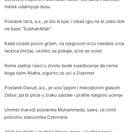
melek udahnjuje dusu
Poslanik Idris, a.s., je bio krojac i nikad iglu ne bi zabo dok
ne kaze “SubhanAllah”
Kada covjek pocini grijeh, na njegovom srcu nastane crna
tackica (mrlja), ukoliko se pokaje, srce se ocisti
Kome zadnje rijeci u zivotu bude svjedocenje da nema
boga osim Allaha, sigurno ce uci u Dzennet
Poslanik Davud, a.s., je ucio ljepim i melodicnim glasom
Zebur, pa bi ptice u zraku zastale i pratile njegovo ucenje
Ummet (narod) poslanika Muhammeda, saws, ce ciniti
polovinu stanovnika Dzenneta
Allah ne gleda u ljudske likove, nego u ljudska srca i