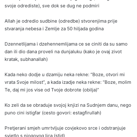
svoje odrediste), sve dok se dug ne podmiri
Allah je odredio sudbine (odredbe) stvorenjima prije
stvaranja nebesa i Zemlje za 50 hiljada godina
Dzennetlijama i dzehennemlijama ce se ciniti da su samo
dan ili dio dana proveli na dunjaluku (kako je ovaj zivot
kratak, subhanallah)
Kada neko dodje u dzamiju neka rekne: “Boze, otvori mi
vrata Svoje milost”, a kada izadje neka rekne: “Boze, molim
Te, daj mi jos vise od Tvoje dobrote (obilja)”
Ko zeli da se obraduje svojoj knjizi na Sudnjem danu, nego
puno cini istigfar (cesto govori: estagfirullah)
Pretjerani smjeh umrtvljuje covjekovo srce i odstranjuje
svjetlo s njogovog lica (stid)