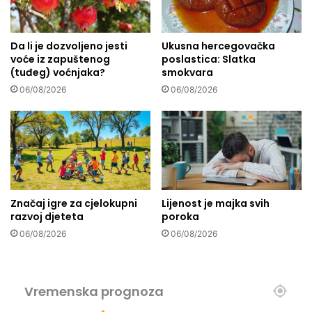
z
e
n
a
đ
Da li je dozvoljeno jesti
Ukusna hercegovačka
voće iz zapuštenog
poslastica: Slatka
a
(tuđeg) voćnjaka?
smokvara
:
N
06/08/2026
06/08/2026
j
e
g
o
v
a
n
Značaj igre za cjelokupni
Lijenost je majka svih
j
razvoj djeteta
poroka
e
06/08/2026
06/08/2026
n
a
d
e
Vremenska prognoza
u
p