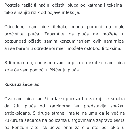
Postoje različiti načini očistiti pluća od katrana i toksina i
tako smanjiti rizik od pojave infekcije.
Određene namirnice itekako mogu pomoći da malo
pročistite pluća. Zapamtite da pluća ne možete u
potpunosti očistiti samim konzumiranjem ovih namirnica,
ali se barem u određenoj mjeri možete osloboditi toksina.
S tim na umu, donosimo vam popis od nekoliko namirnica
koje će vam pomoći u čišćenju pluća.
Kukuruz šećerac
Ova namirnica sadrži beta-kriptoksantin za koji se smatra
da štiti pluća od karcinoma jer predstavlja snažan
antioksidans. S druge strane, imajte na umu da je većina
kukuruza šećerca na policama u trgovinama zapravo GMO,
pa konzumirajte isključivo onaj za čije ste porijeklo u