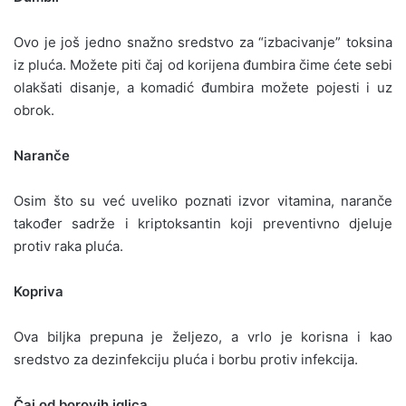
Ovo je još jedno snažno sredstvo za “izbacivanje” toksina
iz pluća. Možete piti čaj od korijena đumbira čime ćete sebi
olakšati disanje, a komadić đumbira možete pojesti i uz
obrok.
Naranče
Osim što su već uveliko poznati izvor vitamina, naranče
također sadrže i kriptoksantin koji preventivno djeluje
protiv raka pluća.
Kopriva
Ova biljka prepuna je željezo, a vrlo je korisna i kao
sredstvo za dezinfekciju pluća i borbu protiv infekcija.
Čaj od borovih iglica