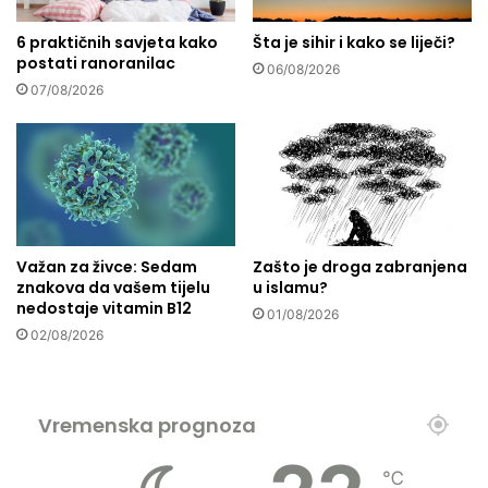
g
l
a
6 praktičnih savjeta kako
Šta je sihir i kako se liječi?
o
postati ranoranilac
n
d
06/08/2026
i
n
07/08/2026
z
o
m
s
a
t
,
i
p
r
o
Važan za živce: Sedam
Zašto je droga zabranjena
b
znakova da vašem tijelu
u islamu?
a
nedostaje vitamin B12
v
01/08/2026
02/08/2026
u
i
m
r
Vremenska prognoza
š
a
n
℃