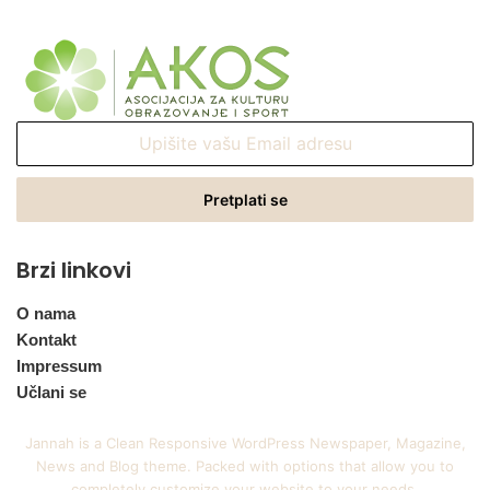
Upišite
vašu
Email
adresu
Brzi linkovi
O nama
Kontakt
Impressum
Učlani se
Jannah is a Clean Responsive WordPress Newspaper, Magazine,
News and Blog theme. Packed with options that allow you to
completely customize your website to your needs.