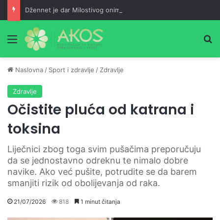
Džennet je dar Milostivog onima koji su cijeli život kucali na vrata Njegove milosti
Meni
Pr
Naslovna
/
Sport i zdravlje
/
Zdravlje
Zdravlje
Očistite pluća od katrana i
toksina
Liječnici zbog toga svim pušačima preporučuju
da se jednostavno odreknu te nimalo dobre
navike. Ako već pušite, potrudite se da barem
smanjiti rizik od obolijevanja od raka.
21/07/2026
818
1 minut čitanja