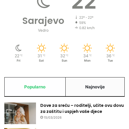
22
j
e
Sarajevo
22º - 22º
59%
0.82 km/h
Vedro
22
31
32
34
36
℃
℃
℃
℃
℃
Fri
Sat
Sun
Mon
Tue
Popularno
Najnovije
Dove za sreću – roditelji, učite ovu dovu
za zaštitu i uspjeh vaše djece
15/03/2026