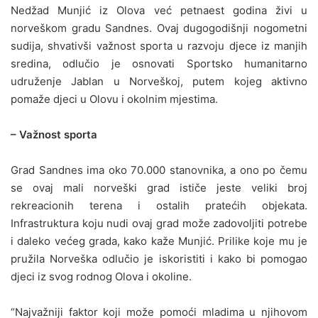
Nedžad Munjić iz Olova već petnaest godina živi u
norveškom gradu Sandnes. Ovaj dugogodišnji nogometni
sudija, shvativši važnost sporta u razvoju djece iz manjih
sredina, odlučio je osnovati Sportsko humanitarno
udruženje Jablan u Norveškoj, putem kojeg aktivno
pomaže djeci u Olovu i okolnim mjestima.
– Važnost sporta
Grad Sandnes ima oko 70.000 stanovnika, a ono po čemu
se ovaj mali norveški grad ističe jeste veliki broj
rekreacionih terena i ostalih pratećih objekata.
Infrastruktura koju nudi ovaj grad može zadovoljiti potrebe
i daleko većeg grada, kako kaže Munjić. Prilike koje mu je
pružila Norveška odlučio je iskoristiti i kako bi pomogao
djeci iz svog rodnog Olova i okoline.
“Najvažniji faktor koji može pomoći mladima u njihovom