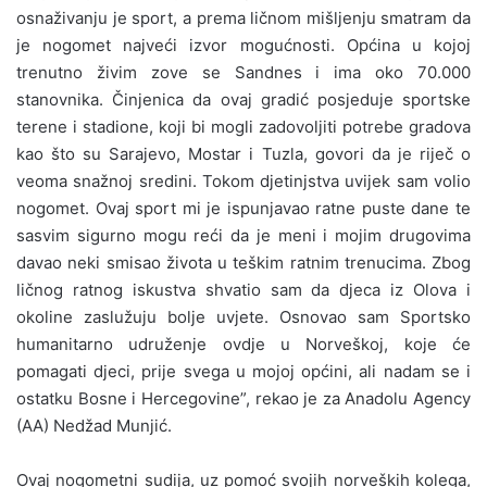
osnaživanju je sport, a prema ličnom mišljenju smatram da
je nogomet najveći izvor mogućnosti. Općina u kojoj
trenutno živim zove se Sandnes i ima oko 70.000
stanovnika. Činjenica da ovaj gradić posjeduje sportske
terene i stadione, koji bi mogli zadovoljiti potrebe gradova
kao što su Sarajevo, Mostar i Tuzla, govori da je riječ o
veoma snažnoj sredini. Tokom djetinjstva uvijek sam volio
nogomet. Ovaj sport mi je ispunjavao ratne puste dane te
sasvim sigurno mogu reći da je meni i mojim drugovima
davao neki smisao života u teškim ratnim trenucima. Zbog
ličnog ratnog iskustva shvatio sam da djeca iz Olova i
okoline zaslužuju bolje uvjete. Osnovao sam Sportsko
humanitarno udruženje ovdje u Norveškoj, koje će
pomagati djeci, prije svega u mojoj općini, ali nadam se i
ostatku Bosne i Hercegovine”, rekao je za Anadolu Agency
(AA) Nedžad Munjić.
Ovaj nogometni sudija, uz pomoć svojih norveških kolega,