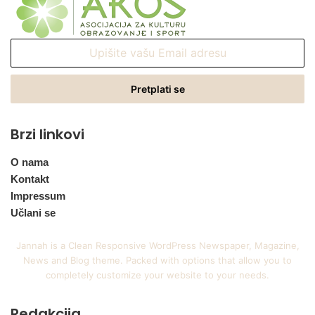
Upišite
vašu
Email
adresu
Brzi linkovi
O nama
Kontakt
Impressum
Učlani se
Jannah is a Clean Responsive WordPress Newspaper, Magazine,
News and Blog theme. Packed with options that allow you to
completely customize your website to your needs.
Redakcija