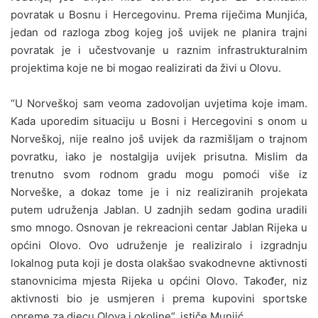
povratak u Bosnu i Hercegovinu. Prema riječima Munjića,
jedan od razloga zbog kojeg još uvijek ne planira trajni
povratak je i učestvovanje u raznim infrastrukturalnim
projektima koje ne bi mogao realizirati da živi u Olovu.
“U Norveškoj sam veoma zadovoljan uvjetima koje imam.
Kada uporedim situaciju u Bosni i Hercegovini s onom u
Norveškoj, nije realno još uvijek da razmišljam o trajnom
povratku, iako je nostalgija uvijek prisutna. Mislim da
trenutno svom rodnom gradu mogu pomoći više iz
Norveške, a dokaz tome je i niz realiziranih projekata
putem udruženja Jablan. U zadnjih sedam godina uradili
smo mnogo. Osnovan je rekreacioni centar Jablan Rijeka u
općini Olovo. Ovo udruženje je realiziralo i izgradnju
lokalnog puta koji je dosta olakšao svakodnevne aktivnosti
stanovnicima mjesta Rijeka u općini Olovo. Također, niz
aktivnosti bio je usmjeren i prema kupovini sportske
opreme za djecu Olova i okoline”, ističe Munjić.