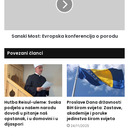
s
k
:
i
D
M
i
o
g
s
i
Sanski Most: Evropska konferencija o porodu
t
t
:
a
E
Povezani članci
l
v
i
r
z
o
a
p
c
s
i
k
j
a
a
k
,
Hutba Reisul-uleme: Svaka
Proslave Dana državnosti
o
podjela u našem narodu
BiH širom svijeta: Zastave,
n
n
dovodi u pitanje naš
akademije i poruke
e
f
opstanak, i u domovini i u
jedinstva širom svijeta
k
e
dijaspori
r
24/11/2025
r