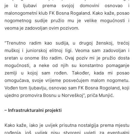
je iz ljubavi prema svojoj domovini osnovao i
malonogometni klub FK Bosna Rogaland. Kako kaže, posao
nogometnog sudije pružio mu je velike mogućnosti i
veoma je zadovoljan ovim pozivom.
“Trenutno radim kao sudija, u drugoj ženskoj, trećoj
muškoj i juniorskoj elitnoj ligi. Veoma sam zadovoljan i
sretan u onome što radim. Ovaj poziv mi je pružio dosta
mogućnosti, a neke od njih su konstantno pomaganje
zemlji u kojoj sam rođen. Također, kada mi posao
omogućava, svoje vrijeme posvećujem malom nogometu.
Vođen tom ljubavlju, osnovao sam FK Bosna Rogoland, koji
ujedno promovira Bosnu u Norveškoj”, priča Munjić.
– Infrastrukturalni projekti
Kako kaže, iako je uvijek prisutna nostalgija prema mjestu
rođenja, još uvijek nisu stvoreni uvjeti za eventualni