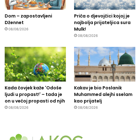
Dom – zapostavljeni
Priča o djevojčici kojoj je
Džennet
najbolja prijateljica sura
Mulk!
08/08/2026
08/08/2026
Kada čovjek kaže 'Odoše
Kakav je bio Poslanik
ljudi u propast!' – tada je
Muhammed alejhi sselam
on u većoj propasti od njih
kao prijatelj
08/08/2026
08/08/2026