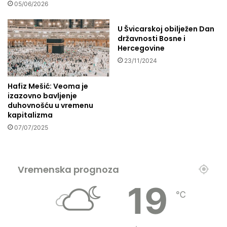
05/06/2026
e
e
t
n
n
c
U Švicarskoj obilježen Dan
i
državnosti Bosne i
i
Hercegovine
n
j
e
a
23/11/2024
i
o
t
p
Hafiz Mešić: Veoma je
u
o
izazovno bavljenje
r
r
duhovnošću u vremenu
i
o
kapitalizma
z
d
07/07/2025
a
u
m
Vremenska prognoza
19
℃