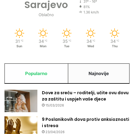
Sarajevo
31º - 16º
81%
1.36 km/h
Oblačno
31
34
35
34
34
℃
℃
℃
℃
℃
Sun
Mon
Tue
Wed
Thu
Popularno
Najnovije
Dove za sreću – roditelji, učite ovu dovu
za zaštitu i uspjeh vaše djece
15/03/2026
9 Poslanikovih dova protiv anksioznosti
i stresa
23/04/2026