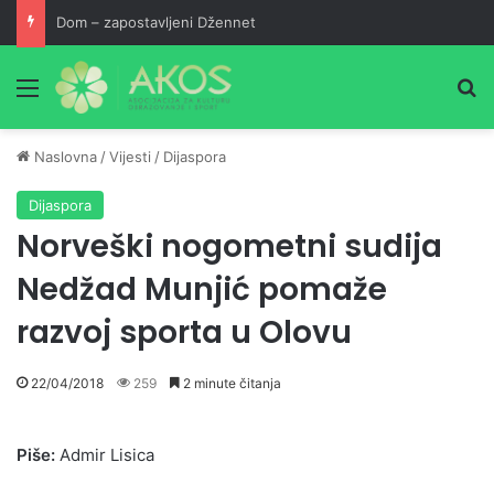
Dom – zapostavljeni Džennet
Meni
Pr
Naslovna
/
Vijesti
/
Dijaspora
Dijaspora
Norveški nogometni sudija
Nedžad Munjić pomaže
razvoj sporta u Olovu
22/04/2018
259
2 minute čitanja
Piše:
Admir Lisica