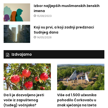
Izbor najljepših muslimanskih ženskih
imena
15/09/2023
Koji su prvi, a koji zadnji predznaci
Sudnjeg dana
14/05/2026
Izdvajamo
Da li je dozvoljeno jesti
Više od 1.500 učesnika
voće iz zapuštenog
pohodilo Ćorkovaču u
(tuđeg) voćnjaka?
znak sjećanja na Izeta