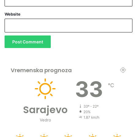
Website
Vremenska prognoza
33
℃
Sarajevo
33º - 22º
20%
1.87 km/h
Vedro