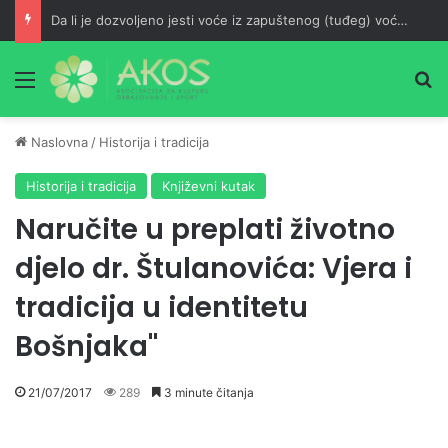
Da li je dozvoljeno jesti voće iz zapuštenog (tuđeg) voćnjaka?
Meni
Pr
Naslovna
/
Historija i tradicija
Historija i tradicija
Književni kutak
Naručite u preplati životno
djelo dr. Štulanovića: Vjera i
tradicija u identitetu
Bošnjaka''
21/07/2017
289
3 minute čitanja