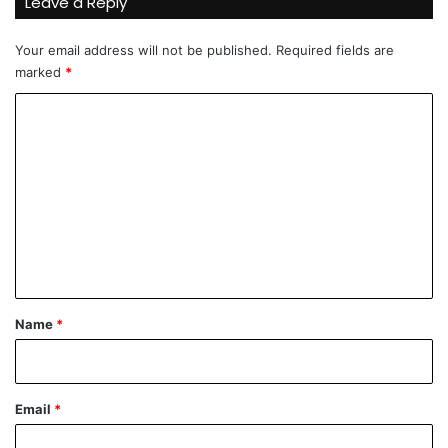
Leave a Reply
e
j
s
i
Your email address will not be published.
Required fields are
t
n
marked
*
i
e
n
C
i
o
k
r
m
v
m
a
r
e
e
n
t
*
Name
*
Email
*