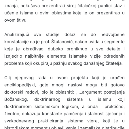
znanja, pokušava prezentirati široj čitalačkoj publici stav i
učenje islama u ovim oblastima koje je on prezentirao u
ovom štivu.
Analizirajući ove studije dolazi se do nedvojbene
konstatacije da je prof. Štulanović, nakon uvida u segmente
koje je obrađivao, duboko proniknuo u sve detalje i
iznjedrio najbitnije elemente islamske vizije određenih
problema koji okupiraju pažnju svakog današnjeg čitatelja.
Cilj njegovog rada u ovom projektu koji je urađen
enciklopedijski, gdje mnogi naslovi mogu biti gotovo
doktorski radovi, bio je objasniti: ,,…argument postojanja
Božanskog, doktrinarnog sistema u islamu koji
doktrinarnom sistemskom logikom, a onda i praktično,
životno, dokazuju konstante pamćenja i stalnost sjećanja i
svakodnevnog prakticiranja sistema vjere, koji je u
historijskom momentu objavljivanja i zemaljske distribucije