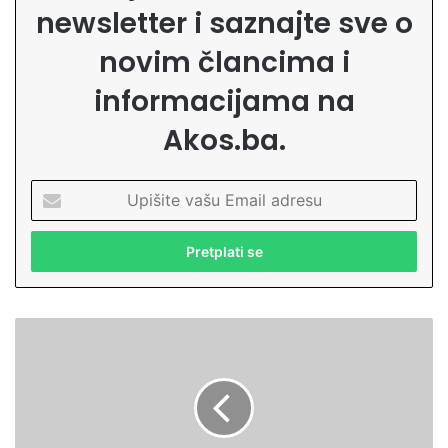
newsletter i saznajte sve o
novim člancima i
informacijama na
Akos.ba.
U
p
i
š
i
t
e
D
v
o
a
k
š
s
u
e
E
m
m