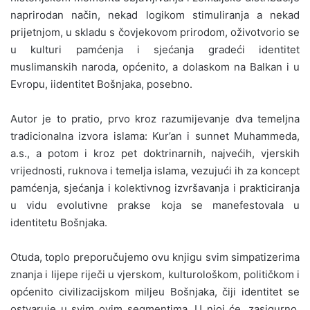
naprirodan način, nekad logikom stimuliranja a nekad
prijetnjom, u skladu s čovjekovom prirodom, oživotvorio se
u kulturi pamćenja i sjećanja gradeći identitet
muslimanskih naroda, općenito, a dolaskom na Balkan i u
Evropu, iidentitet Bošnjaka, posebno.
Autor je to pratio, prvo kroz razumijevanje dva temeljna
tradicionalna izvora islama: Kur’an i sunnet Muhammeda,
a.s., a potom i kroz pet doktrinarnih, najvećih, vjerskih
vrijednosti, ruknova i temelja islama, vezujući ih za koncept
pamćenja, sjećanja i kolektivnog izvršavanja i prakticiranja
u vidu evolutivne prakse koja se manefestovala u
identitetu Bošnjaka.
Otuda, toplo preporučujemo ovu knjigu svim simpatizerima
znanja i lijepe riječi u vjerskom, kulturološkom, političkom i
općenito civilizacijskom miljeu Bošnjaka, čiji identitet se
ostvaruje u svim ovim segmentima. U njoj će, zasigurno,