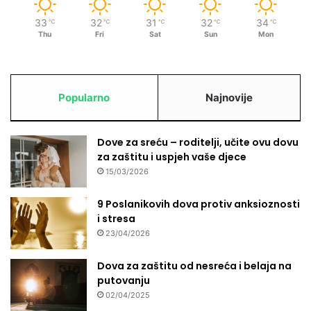
33
32
31
32
34
℃
℃
℃
℃
℃
Thu
Fri
Sat
Sun
Mon
Popularno
Najnovije
Dove za sreću – roditelji, učite ovu dovu
za zaštitu i uspjeh vaše djece
15/03/2026
9 Poslanikovih dova protiv anksioznosti
i stresa
23/04/2026
Dova za zaštitu od nesreća i belaja na
putovanju
02/04/2025