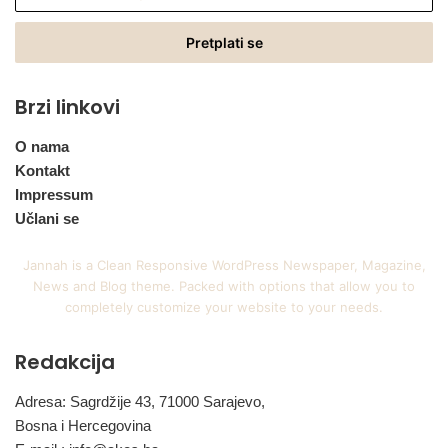
vašu
Email
adresu
Brzi linkovi
O nama
Kontakt
Impressum
Učlani se
Jannah is a Clean Responsive WordPress Newspaper, Magazine,
News and Blog theme. Packed with options that allow you to
completely customize your website to your needs.
Redakcija
Adresa: Sagrdžije 43, 71000 Sarajevo,
Bosna i Hercegovina