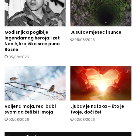
a
s
f
t
a
v
n
a
t
r
Godišnjica pogibije
Jusufov mjesec i sunce
a
legendarnog heroja: Izet
i
s
05/08/2026
Nanić, krajiško srce puno
m
t
Bosne
a
i
m
05/08/2026
k
u
a
s
s
l
a
i
o
m
k
a
u
n
s
Voljena moja, reci babi
Ljubav je nafaka – što je
i
o
svom da ćeš biti moja
tvoje, doći će!
u
m
02/08/2026
02/08/2026
P
K
a
r
l
a