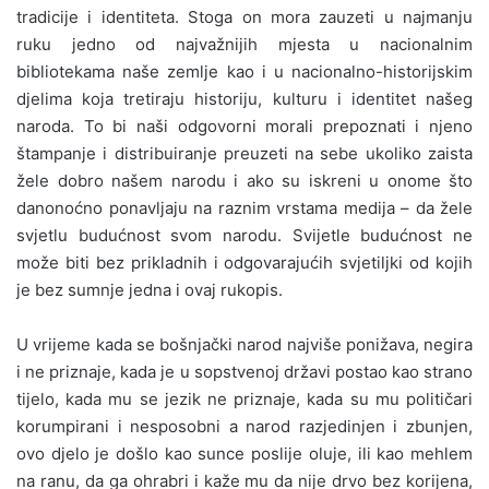
tradicije i identiteta. Stoga on mora zauzeti u najmanju
ruku jedno od najvažnijih mjesta u nacionalnim
bibliotekama naše zemlje kao i u nacionalno-historijskim
djelima koja tretiraju historiju, kulturu i identitet našeg
naroda. To bi naši odgovorni morali prepoznati i njeno
štampanje i distribuiranje preuzeti na sebe ukoliko zaista
žele dobro našem narodu i ako su iskreni u onome što
danonoćno ponavljaju na raznim vrstama medija – da žele
svjetlu budućnost svom narodu. Svijetle budućnost ne
može biti bez prikladnih i odgovarajućih svjetiljki od kojih
je bez sumnje jedna i ovaj rukopis.
U vrijeme kada se bošnjački narod najviše ponižava, negira
i ne priznaje, kada je u sopstvenoj državi postao kao strano
tijelo, kada mu se jezik ne priznaje, kada su mu političari
korumpirani i nesposobni a narod razjedinjen i zbunjen,
ovo djelo je došlo kao sunce poslije oluje, ili kao mehlem
na ranu, da ga ohrabri i kaže mu da nije drvo bez korijena,