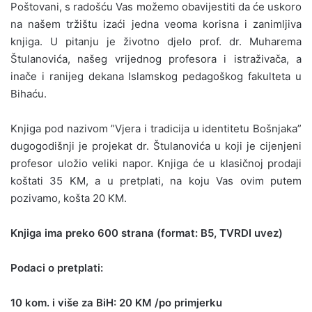
Poštovani, s radošću Vas možemo obavijestiti da će uskoro
na našem tržištu izaći jedna veoma korisna i zanimljiva
knjiga. U pitanju je životno djelo prof. dr. Muharema
Štulanovića, našeg vrijednog profesora i istraživača, a
inače i ranijeg dekana Islamskog pedagoškog fakulteta u
Bihaću.
Knjiga pod nazivom ”Vjera i tradicija u identitetu Bošnjaka”
dugogodišnji je projekat dr. Štulanovića u koji je cijenjeni
profesor uložio veliki napor. Knjiga će u klasičnoj prodaji
koštati 35 KM, a u pretplati, na koju Vas ovim putem
pozivamo, košta 20 KM.
Knjiga ima preko 600 strana (format: B5, TVRDI uvez)
Podaci o pretplati:
10 kom. i više za BiH: 20 KM /po primjerku