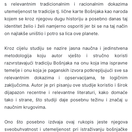
s relevantnim tradicionalnim i racionalnim dokazima
utemeljenost te tradicije tj. lične karte Bošnjaka kao naroda
kojem se kroz njegovu dugu historiju a posebno danas taj
identitet želio i želi namjerno osporiti jer bi se na taj način
on najlakše uništio i potro sa lica ove planete.
Kroz cijelu studiju se nazire jasna naučna i jedinstvena
metodologija koju autor vješto i stručno koristi
razvrstavajući tradiciju Bošnjaka na onu koja ima ispravne
temelje i onu koja je paganskih izvora potkrepljujući sve sa
relevantnim dokazima i opservacijama, te logičnim
zaključcima. Autor je pri pisanju ove studije koristio i širok
dijapazon recentne i relevantne literaturi, kako domaće
tako i strane, što studiji daje posebnu težinu i značaj u
naučnim krugovima.
Ono što posebno izdvaja ovaj rukopis jeste njegova
sveobuhvatnost i utemeljenost pri istraživanju bošnjačke