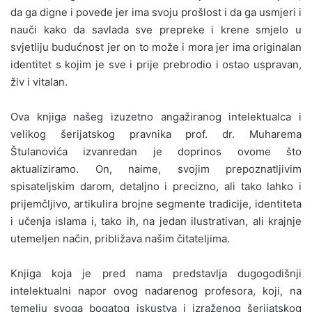
da ga digne i povede jer ima svoju prošlost i da ga usmjeri i
nauči kako da savlada sve prepreke i krene smjelo u
svjetliju budućnost jer on to može i mora jer ima originalan
identitet s kojim je sve i prije prebrodio i ostao uspravan,
živ i vitalan.
Ova knjiga našeg izuzetno angažiranog intelektualca i
velikog šerijatskog pravnika prof. dr. Muharema
Štulanovića izvanredan je doprinos ovome što
aktualiziramo. On, naime, svojim prepoznatljivim
spisateljskim darom, detaljno i precizno, ali tako lahko i
prijemčljivo, artikulira brojne segmente tradicije, identiteta
i učenja islama i, tako ih, na jedan ilustrativan, ali krajnje
utemeljen način, približava našim čitateljima.
Knjiga koja je pred nama predstavlja dugogodišnji
intelektualni napor ovog nadarenog profesora, koji, na
temelju svoga bogatog iskustva i izraženog šerijatskog