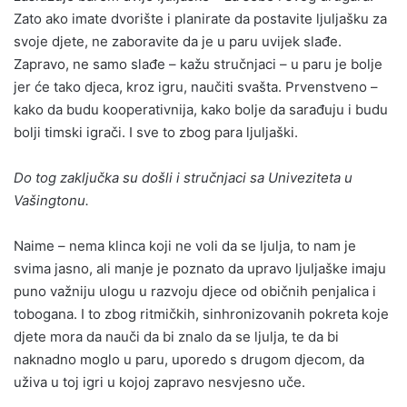
Zato ako imate dvorište i planirate da postavite ljuljašku za
svoje djete, ne zaboravite da je u paru uvijek slađe.
Zapravo, ne samo slađe – kažu stručnjaci – u paru je bolje
jer će tako djeca, kroz igru, naučiti svašta. Prvenstveno –
kako da budu kooperativnija, kako bolje da sarađuju i budu
bolji timski igrači. I sve to zbog para ljuljaški.
Do tog zaključka su došli i stručnjaci sa Univeziteta u
Vašingtonu.
Naime – nema klinca koji ne voli da se ljulja, to nam je
svima jasno, ali manje je poznato da upravo ljuljaške imaju
puno važniju ulogu u razvoju djece od običnih penjalica i
tobogana. I to zbog ritmičkih, sinhronizovanih pokreta koje
djete mora da nauči da bi znalo da se ljulja, te da bi
naknadno moglo u paru, uporedo s drugom djecom, da
uživa u toj igri u kojoj zapravo nesvjesno uče.