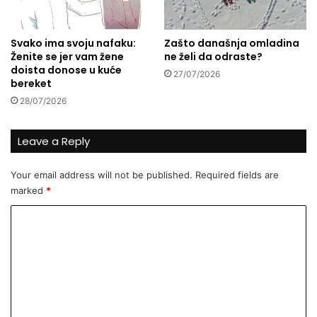
g
­
?
h
b
Svako ima svoju nafaku:
Zašto današnja omladina
e
Ženite se jer vam žene
ne želi da odraste?
g
doista donose u kuće
27/07/2026
B
bereket
o
28/07/2026
­
s
n
Leave a Reply
a
w
Your email address will not be published.
Required fields are
i
marked
*
C
o
m
m
e