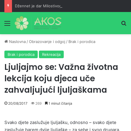
Džennet je dar Milostivog onima koji su cijeli život kucali na vrata Njegove milosti
Meni
Pr
Naslovna
/
Obrazovanje i odgoj
/
Brak i porodica
Brak i porodica
Rekreacija
Ljuljajmo se: Važna životna
lekcija koju djeca uče
zahvaljujući ljuljaškama
20/08/2017
269
1 minut čitanja
Svako djete zaslužuje ljuljašku, odnosno – svako djete
zaslužuje barem dvije ljuljaške – za sebe i svog drugara.