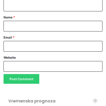
n
t
*
Name
*
Email
*
Website
Vremenska prognoza