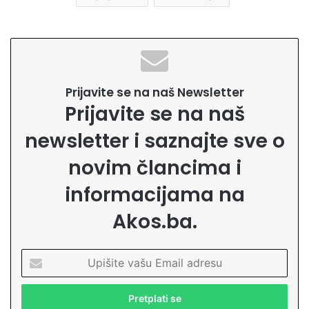
Prijavite se na naš Newsletter
Prijavite se na naš
newsletter i saznajte sve o
novim člancima i
informacijama na
Akos.ba.
U
p
i
š