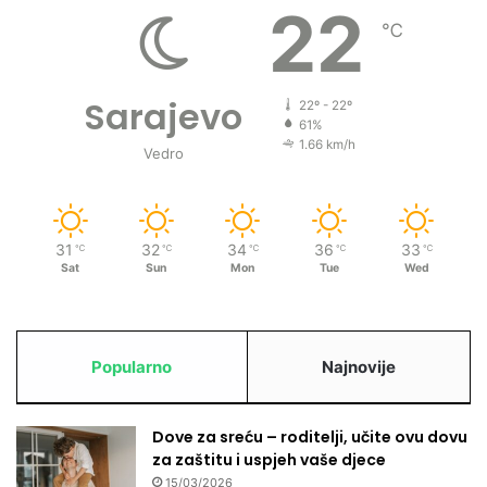
22
℃
Sarajevo
22º - 22º
61%
1.66 km/h
Vedro
31
32
34
36
33
℃
℃
℃
℃
℃
Sat
Sun
Mon
Tue
Wed
Popularno
Najnovije
Dove za sreću – roditelji, učite ovu dovu
za zaštitu i uspjeh vaše djece
15/03/2026