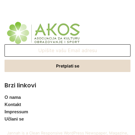
Upišite
vašu
Email
adresu
Brzi linkovi
O nama
Kontakt
Impressum
Učlani se
Jannah is a Clean Responsive WordPress Newspaper, Magazine,