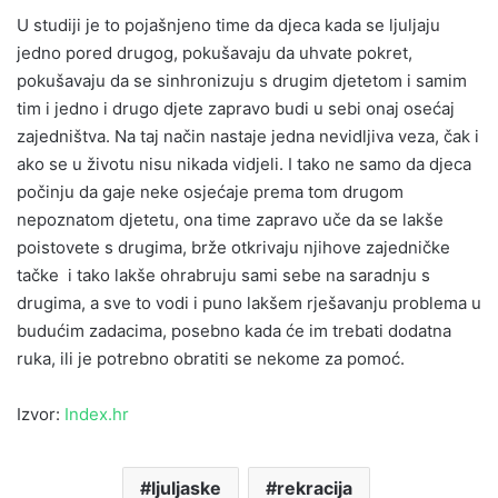
U studiji je to pojašnjeno time da djeca kada se ljuljaju
jedno pored drugog, pokušavaju da uhvate pokret,
pokušavaju da se sinhronizuju s drugim djetetom i samim
tim i jedno i drugo djete zapravo budi u sebi onaj osećaj
zajedništva. Na taj način nastaje jedna nevidljiva veza, čak i
ako se u životu nisu nikada vidjeli. I tako ne samo da djeca
počinju da gaje neke osjećaje prema tom drugom
nepoznatom djetetu, ona time zapravo uče da se lakše
poistovete s drugima, brže otkrivaju njihove zajedničke
tačke i tako lakše ohrabruju sami sebe na saradnju s
drugima, a sve to vodi i puno lakšem rješavanju problema u
budućim zadacima, posebno kada će im trebati dodatna
ruka, ili je potrebno obratiti se nekome za pomoć.
Izvor:
Index.hr
ljuljaske
rekracija