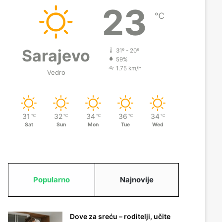
23
℃
Sarajevo
31º - 20º
59%
1.75 km/h
Vedro
31
32
34
36
34
℃
℃
℃
℃
℃
Sat
Sun
Mon
Tue
Wed
Popularno
Najnovije
Dove za sreću – roditelji, učite