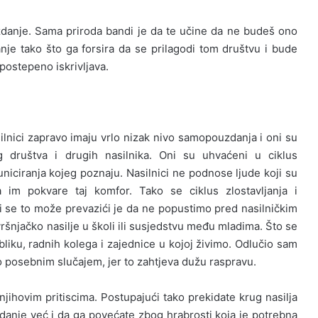
danje. Sama priroda bandi je da te učine da ne budeš ono
anje tako što ga forsira da se prilagodi tom društvu i bude
 postepeno iskrivljava.
ici zapravo imaju vrlo nizak nivo samopouzdanja i oni su
eg društva i drugih nasilnika. Oni su uhvaćeni u ciklus
municiranja kojeg poznaju. Nasilnici ne podnose ljude koji su
a im pokvare taj komfor. Tako se ciklus zlostavljanja i
ji se to može prevazići je da ne popustimo pred nasilničkim
vršnjačko nasilje u školi ili susjedstvu među mladima. Što se
liku, radnih kolega i zajednice u kojoj živimo. Odlučio sam
 posebnim slučajem, jer to zahtjeva dužu raspravu.
njihovim pritiscima. Postupajući tako prekidate krug nasilja
nje već i da ga povećate zbog hrabrosti koja je potrebna