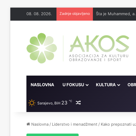
08. 08. 2026.
Zadnje objavljeno
Šta je Muhammed, a.s
NASLOVNA
U FOKUSU
KULTURA
OBR
℃
23
Random članak
Sarajevo, BiH
Naslovna
/
Liderstvo i menadžment
/
Kako prepoznati 