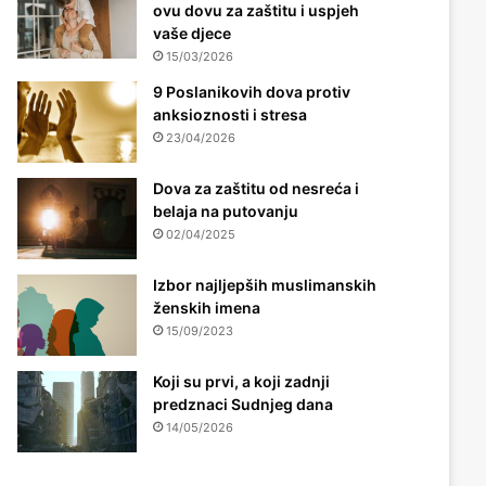
ovu dovu za zaštitu i uspjeh
vaše djece
15/03/2026
9 Poslanikovih dova protiv
anksioznosti i stresa
23/04/2026
Dova za zaštitu od nesreća i
belaja na putovanju
02/04/2025
Izbor najljepših muslimanskih
ženskih imena
15/09/2023
Koji su prvi, a koji zadnji
predznaci Sudnjeg dana
14/05/2026