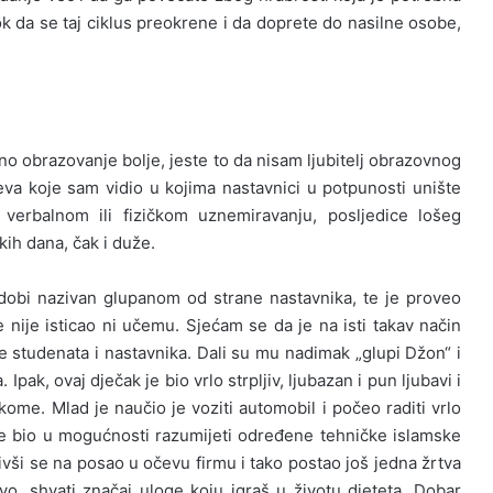
k da se taj ciklus preokrene i da doprete do nasilne osobe,
o obrazovanje bolje, jeste to da nisam ljubitelj obrazovnog
jeva koje sam vidio u kojima nastavnici u potpunosti unište
verbalnom ili fizičkom uznemiravanju, posljedice lošeg
kih dana, čak i duže.
dobi nazivan glupanom od strane nastavnika, te je proveo
e nije isticao ni učemu. Sjećam se da je na isti takav način
e studenata i nastavnika. Dali su mu nadimak „glupi Džon“ i
Ipak, ovaj dječak je bio vrlo strpljiv, ljubazan i pun ljubavi i
 kome. Mlad je naučio je voziti automobil i počeo raditi vrlo
e bio u mogućnosti razumijeti određene tehničke islamske
ativši se na posao u očevu firmu i tako postao još jedna žrtva
ovo, shvati značaj uloge koju igraš u životu djeteta. Dobar