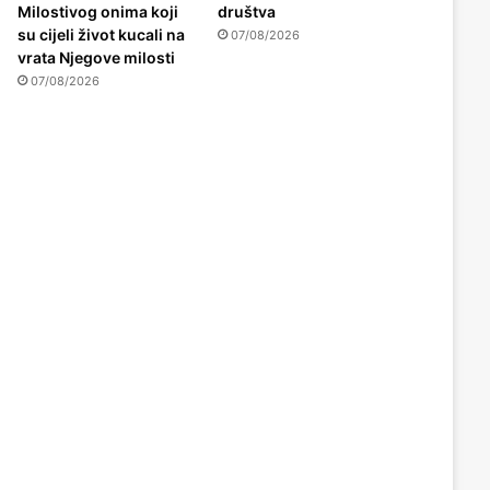
Milostivog onima koji
društva
su cijeli život kucali na
07/08/2026
vrata Njegove milosti
07/08/2026