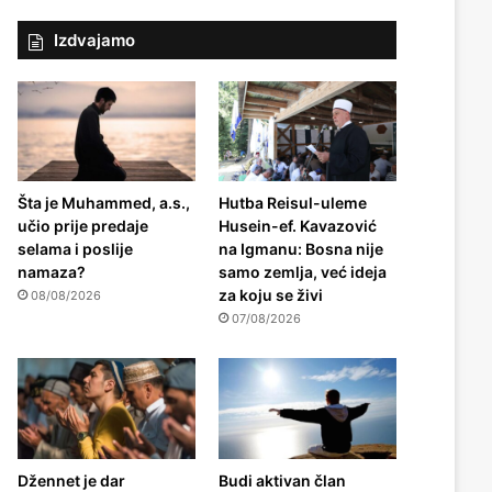
Izdvajamo
Šta je Muhammed, a.s.,
Hutba Reisul-uleme
učio prije predaje
Husein-ef. Kavazović
selama i poslije
na Igmanu: Bosna nije
namaza?
samo zemlja, već ideja
za koju se živi
08/08/2026
07/08/2026
Džennet je dar
Budi aktivan član