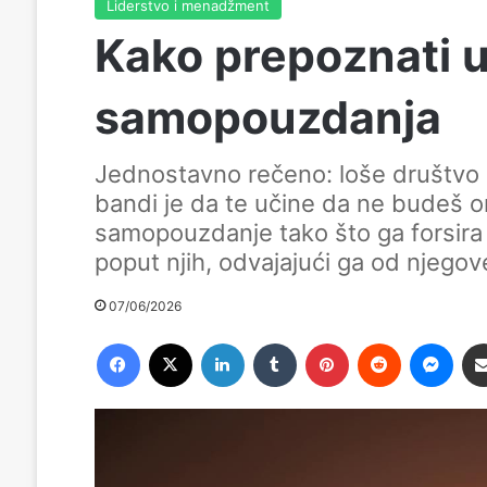
Liderstvo i menadžment
Kako prepoznati 
samopouzdanja
Jednostavno rečeno: loše društvo
bandi je da te učine da ne budeš ono
samopouzdanje tako što ga forsira 
poput njih, odvajajući ga od njegove
07/06/2026
Facebook
X
LinkedIn
Tumblr
Pinterest
Reddit
Messenger