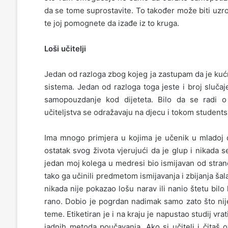
da se tome suprostavite. To također može biti uzro
te joj pomognete da izađe iz to kruga.
Loši učitelji
Jedan od razloga zbog kojeg ja zastupam da je kućn
sistema. Jedan od razloga toga jeste i broj sluča
samopouzdanje kod dijeteta. Bilo da se radi o 
učiteljstva se odražavaju na djecu i tokom students
Ima mnogo primjera u kojima je učenik u mladoj 
ostatak svog života vjerujući da je glup i nikada s
jedan moj kolega u medresi bio ismijavan od stran
tako ga učinili predmetom ismijavanja i zbijanja šala. 
nikada nije pokazao lošu narav ili nanio štetu bilo
rano. Dobio je pogrdan nadimak samo zato što nij
teme. Etiketiran je i na kraju je napustao studij vr
jadnih metoda poučavanja. Ako si učitelj i čitaš 