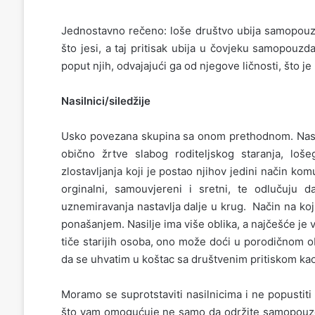
Jednostavno rečeno: loše društvo ubija samopouz
što jesi, a taj pritisak ubija u čovjeku samopouzd
poput njih, odvajajući ga od njegove ličnosti, što je
Nasilnici/siledžije
Usko povezana skupina sa onom prethodnom. Nasiln
obično žrtve slabog roditeljskog staranja, loš
zlostavljanja koji je postao njihov jedini način ko
orginalni, samouvjereni i sretni, te odlučuju d
uznemiravanja nastavlja dalje u krug. Način na ko
ponašanjem. Nasilje ima više oblika, a najčešće je 
tiče starijih osoba, ono može doći u porodičnom ob
da se uhvatim u koštac sa društvenim pritiskom kao
Moramo se suprotstaviti nasilnicima i ne popustiti 
što vam omogućuje ne samo da održite samopouzda