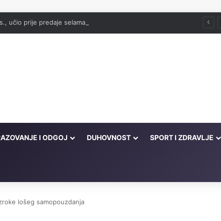
., učio prije predaje selama i poslije namaza?
AZOVANJE I ODGOJ
DUHOVNOST
SPORT I ZDRAVLJE
uzroke lošeg samopouzdanja