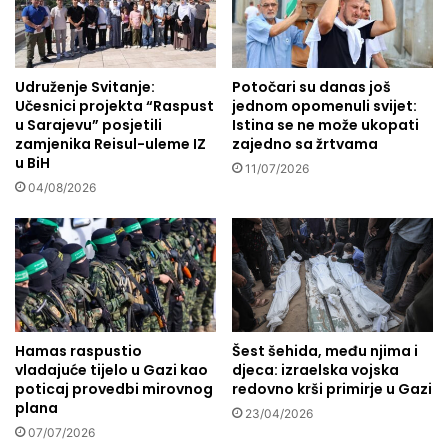
š
b
e
a
r
h
.
-
Udruženje Svitanje:
Potočari su danas još
a
Učesnici projekta “Raspust
jednom opomenuli svijet:
n
.
u Sarajevu” posjetili
Istina se ne može ukopati
a
u
zamjenika Reisul-uleme IZ
zajedno sa žrtvama
m
v
u BiH
a
11/07/2026
r
04/08/2026
z
i
?
j
e
m
e
ž
e
n
Hamas raspustio
Šest šehida, među njima i
i
vladajuće tijelo u Gazi kao
djeca: izraelska vojska
d
poticaj provedbi mirovnog
redovno krši primirje u Gazi
b
plana
23/04/2026
e
07/07/2026
s