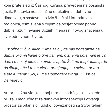
koje prate ajeti iz Časnog Kur’ana, prevedeni na bosanski
jezik. Postavka nosi snažnu edukativnu i duhovnu
dimenziju, a sastavni dio izložbe čini i interaktivna
radionica, osmišljena s ciljem da posjetiocima ponudi
dublje razumijevanje Božijih imena i njihovog značenja u
svakodnevnom životu.
–
Izložba “Uči o Allahu” ima za cilj da nas podstakne na
dublje promišljanje o Svevišnjem, o znanju koje nam je On
dao, i o našoj ulozi na ovom svijetu. Želimo inspirisati ljude
da čitaju, uče i to naučeno primjenjuju, u svjetlu prvog
ajeta Kur’ana: “Uči, u ime Gospodara tvoga…”
– ističe
Dervišević.
Autor izložbu vidi kao spoj forme i sadržaja, koji zajedno
pružaju mogućnost za duhovnu introspekciju i otvaraju
prostor za pitanja o ljudskoj povezanosti sa Stvoriteljem.