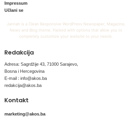
Impressum
Učlani se
Jannah is a Clean Responsive WordPress Newspaper, Magazine,
News and Blog theme. Packed with options that allow you to
completely customize your website to your needs.
Redakcija
Adresa: Sagrdžije 43, 71000 Sarajevo,
Bosna i Hercegovina
E-mail :
info@akos.ba
redakcija@akos.ba
Kontakt
marketing@akos.ba