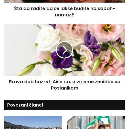
i
l
Šta da radite da se lakše budite na sabah-
t
a
namaz?
e
d
d
r
a
P
e
s
r
s
e
a
u
l
v
a
a
k
d
š
o
e
b
b
h
u
Prava dob hazreti Aiše r.a. u vrijeme ženidbe sa
a
d
Poslanikom
z
i
r
t
e
Povezani članci
e
t
n
i
a
A
s
i
a