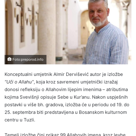
Foto:preporod.info
Konceptualni umjetnik Almir Dervišević autor je izložbe
“Uči o Allahu”
, koja kroz savremeni umjetnički izražaj
donosi refleksiju o Allahovim lijepim imenima – atributima
kojima Svevišnji opisuje Sebe u Kur’anu. Nakon uspješnih
postavki u više bh. gradova, izložba će u periodu od 19. do
25. septembra biti predstavljena u Bosanskom kulturnom
centru u Tuzli.
Temelj izložbe čini prikaz 99 Allahovih imena, kroz levhe