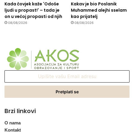
Kada čovjek kaže 'Odoše
Kakav je bio Poslanik
ljudi u propast!' – tada je
Muhammed alejhi sselam
on u većoj propasti od njih
kao prijatelj
08/08/2026
08/08/2026
Upišite
vašu
Email
adresu
Brzi linkovi
O nama
Kontakt