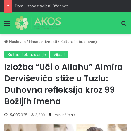
Dom – zapostavljeni Džennet
Meni
Pr
Naslovna
/
Naše aktivnosti
/
Kultura i obrazovanje
Kultura i obrazovanje
Vijesti
Izložba “Uči o Allahu” Almira
Derviševića stiže u Tuzlu:
Duhovna refleksija kroz 99
Božijih imena
15/09/2025
3,390
1 minut čitanja