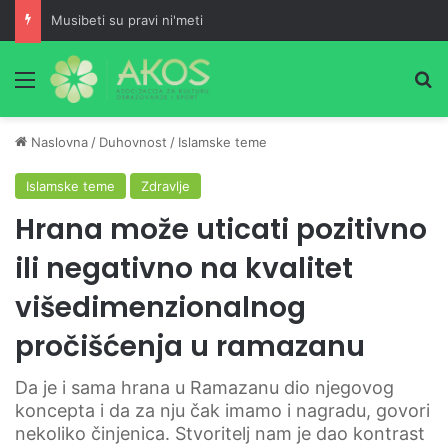
Šta je Muhammed, a.s., učio prije predaje selama i poslije namaza?
Meni
Pr
Naslovna
/
Duhovnost
/
Islamske teme
Islamske teme
Zdravlje
Hrana može uticati pozitivno
ili negativno na kvalitet
višedimenzionalnog
pročišćenja u ramazanu
Da je i sama hrana u Ramazanu dio njegovog
koncepta i da za nju čak imamo i nagradu, govori
nekoliko činjenica. Stvoritelj nam je dao kontrast