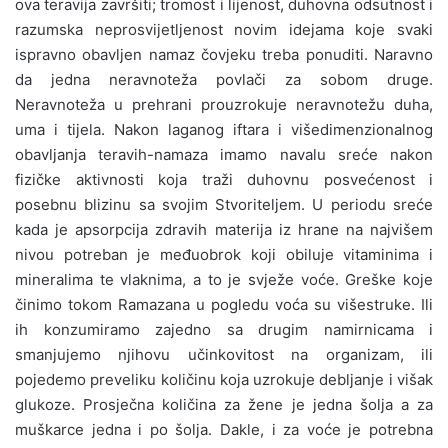
ova teravija završiti; tromost i lijenost, duhovna odsutnost i
razumska neprosvijetljenost novim idejama koje svaki
ispravno obavljen namaz čovjeku treba ponuditi. Naravno
da jedna neravnoteža povlači za sobom druge.
Neravnoteža u prehrani prouzrokuje neravnotežu duha,
uma i tijela. Nakon laganog iftara i višedimenzionalnog
obavljanja teravih-namaza imamo navalu sreće nakon
fizičke aktivnosti koja traži duhovnu posvećenost i
posebnu blizinu sa svojim Stvoriteljem. U periodu sreće
kada je apsorpcija zdravih materija iz hrane na najvišem
nivou potreban je međuobrok koji obiluje vitaminima i
mineralima te vlaknima, a to je svježe voće. Greške koje
činimo tokom Ramazana u pogledu voća su višestruke. Ili
ih konzumiramo zajedno sa drugim namirnicama i
smanjujemo njihovu učinkovitost na organizam, ili
pojedemo preveliku količinu koja uzrokuje debljanje i višak
glukoze. Prosječna količina za žene je jedna šolja a za
muškarce jedna i po šolja. Dakle, i za voće je potrebna