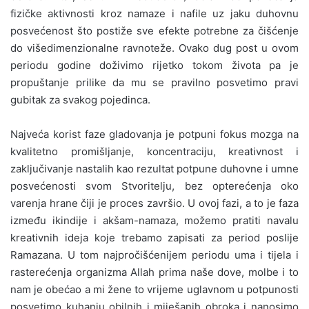
fizičke aktivnosti kroz namaze i nafile uz jaku duhovnu
posvećenost što postiže sve efekte potrebne za čišćenje
do višedimenzionalne ravnoteže. Ovako dug post u ovom
periodu godine doživimo rijetko tokom života pa je
propuštanje prilike da mu se pravilno posvetimo pravi
gubitak za svakog pojedinca.
Najveća korist faze gladovanja je potpuni fokus mozga na
kvalitetno promišljanje, koncentraciju, kreativnost i
zaključivanje nastalih kao rezultat potpune duhovne i umne
posvećenosti svom Stvoritelju, bez opterećenja oko
varenja hrane čiji je proces završio. U ovoj fazi, a to je faza
između ikindije i akšam-namaza, možemo pratiti navalu
kreativnih ideja koje trebamo zapisati za period poslije
Ramazana. U tom najpročišćenijem periodu uma i tijela i
rasterećenja organizma Allah prima naše dove, molbe i to
nam je obećao a mi žene to vrijeme uglavnom u potpunosti
posvetimo kuhanju obilnih i miješanih obroka i nanosimo