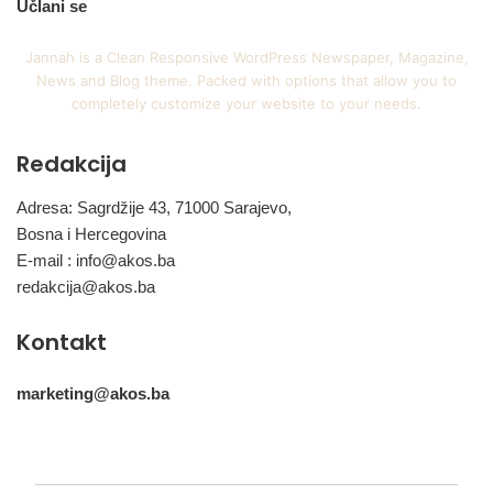
Učlani se
Jannah is a Clean Responsive WordPress Newspaper, Magazine,
News and Blog theme. Packed with options that allow you to
completely customize your website to your needs.
Redakcija
Adresa: Sagrdžije 43, 71000 Sarajevo,
Bosna i Hercegovina
E-mail :
info@akos.ba
redakcija@akos.ba
Kontakt
marketing@akos.ba