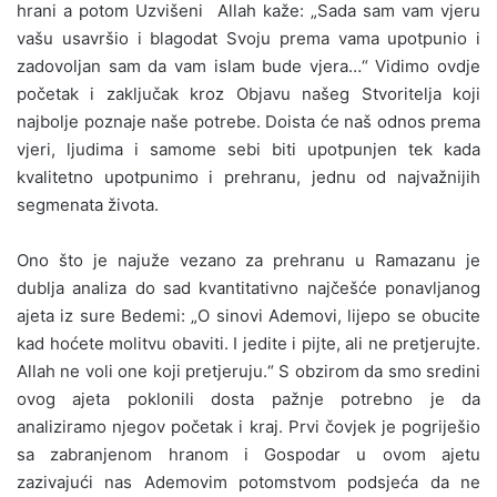
hrani a potom Uzvišeni Allah kaže: „Sada sam vam vjeru
vašu usavršio i blagodat Svoju prema vama upotpunio i
zadovoljan sam da vam islam bude vjera…“ Vidimo ovdje
početak i zaključak kroz Objavu našeg Stvoritelja koji
najbolje poznaje naše potrebe. Doista će naš odnos prema
vjeri, ljudima i samome sebi biti upotpunjen tek kada
kvalitetno upotpunimo i prehranu, jednu od najvažnijih
segmenata života.
Ono što je najuže vezano za prehranu u Ramazanu je
dublja analiza do sad kvantitativno najčešće ponavljanog
ajeta iz sure Bedemi: „O sinovi Ademovi, lijepo se obucite
kad hoćete molitvu obaviti. I jedite i pijte, ali ne pretjerujte.
Allah ne voli one koji pretjeruju.“ S obzirom da smo sredini
ovog ajeta poklonili dosta pažnje potrebno je da
analiziramo njegov početak i kraj. Prvi čovjek je pogriješio
sa zabranjenom hranom i Gospodar u ovom ajetu
zazivajući nas Ademovim potomstvom podsjeća da ne