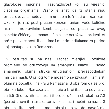
glavobolje, mučnina i razdražljivost koji su vijesnici
čišćenja organizma. Važno je znati da ta stanja nisu
prouzrokovana nedovoljnim unosom tečnosti u organizam.
Ukoliko je naš post praćen konzumiranjem veće količine
hrane i nepravilnim kombinacijama od posta sa ovog
aspekta čišćenja nemamo ništa ali se odražava i na kvalitet
naše posvećenosti ibadetima i mudrim odlukama za period
koji nastupa nakon Ramazana.
Ovi rezultati su na našu radost mjerljivi. Pozitivne
promjene se odražavaju na smanjenju kilaže ili samo
smanjenju obima struka unutrašnjom preraspodjelom
mišića i masti. U prilog tome možemo se izvagati i izmjeriti
obim na početku i na kraju Ramazana. S obzirom da se broj
obroka tokom Ramazana smanjuje a broj ibadeta povećava
sa 5:5 (5 dnevnih namaza i 5 preporučenih obroka) na 7:3
(pored dnevnih namaza teravih-namaz i noćni namaz a 3
obroka: iftar, sehur i međuobrok) dolazi do povećanja