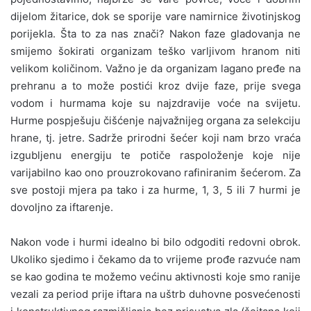
dijelom žitarice, dok se sporije vare namirnice životinjskog
porijekla. Šta to za nas znači? Nakon faze gladovanja ne
smijemo šokirati organizam teško varljivom hranom niti
velikom količinom. Važno je da organizam lagano pređe na
prehranu a to može postići kroz dvije faze, prije svega
vodom i hurmama koje su najzdravije voće na svijetu.
Hurme pospješuju čišćenje najvažnijeg organa za selekciju
hrane, tj. jetre. Sadrže prirodni šećer koji nam brzo vraća
izgubljenu energiju te potiče raspoloženje koje nije
varijabilno kao ono prouzrokovano rafiniranim šećerom. Za
sve postoji mjera pa tako i za hurme, 1, 3, 5 ili 7 hurmi je
dovoljno za iftarenje.
Nakon vode i hurmi idealno bi bilo odgoditi redovni obrok.
Ukoliko sjedimo i čekamo da to vrijeme prođe razvuće nam
se kao godina te možemo većinu aktivnosti koje smo ranije
vezali za period prije iftara na uštrb duhovne posvećenosti