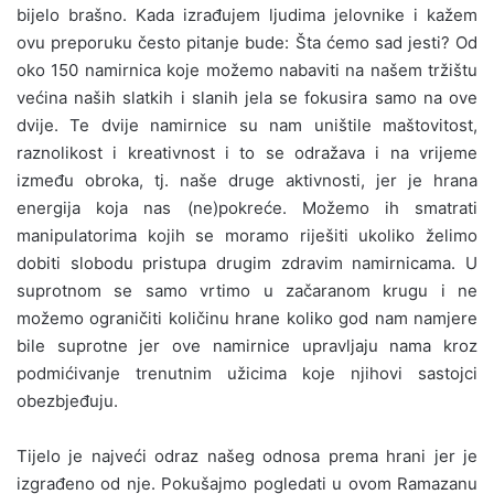
bijelo brašno. Kada izrađujem ljudima jelovnike i kažem
ovu preporuku često pitanje bude: Šta ćemo sad jesti? Od
oko 150 namirnica koje možemo nabaviti na našem tržištu
većina naših slatkih i slanih jela se fokusira samo na ove
dvije. Te dvije namirnice su nam uništile maštovitost,
raznolikost i kreativnost i to se odražava i na vrijeme
između obroka, tj. naše druge aktivnosti, jer je hrana
energija koja nas (ne)pokreće. Možemo ih smatrati
manipulatorima kojih se moramo riješiti ukoliko želimo
dobiti slobodu pristupa drugim zdravim namirnicama. U
suprotnom se samo vrtimo u začaranom krugu i ne
možemo ograničiti količinu hrane koliko god nam namjere
bile suprotne jer ove namirnice upravljaju nama kroz
podmićivanje trenutnim užicima koje njihovi sastojci
obezbjeđuju.
Tijelo je najveći odraz našeg odnosa prema hrani jer je
izgrađeno od nje. Pokušajmo pogledati u ovom Ramazanu