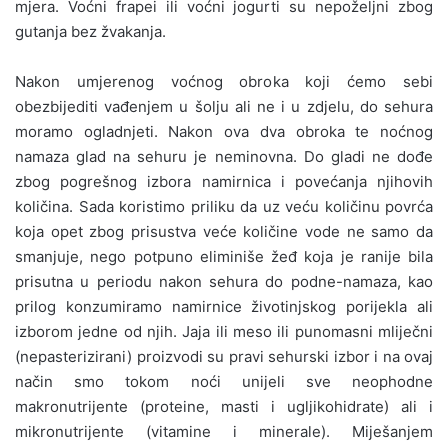
mjera. Voćni frapei ili voćni jogurti su nepoželjni zbog
gutanja bez žvakanja.
Nakon umjerenog voćnog obroka koji ćemo sebi
obezbijediti vađenjem u šolju ali ne i u zdjelu, do sehura
moramo ogladnjeti. Nakon ova dva obroka te noćnog
namaza glad na sehuru je neminovna. Do gladi ne dođe
zbog pogrešnog izbora namirnica i povećanja njihovih
količina. Sada koristimo priliku da uz veću količinu povrća
koja opet zbog prisustva veće količine vode ne samo da
smanjuje, nego potpuno eliminiše žeđ koja je ranije bila
prisutna u periodu nakon sehura do podne-namaza, kao
prilog konzumiramo namirnice životinjskog porijekla ali
izborom jedne od njih. Jaja ili meso ili punomasni mliječni
(nepasterizirani) proizvodi su pravi sehurski izbor i na ovaj
način smo tokom noći unijeli sve neophodne
makronutrijente (proteine, masti i ugljikohidrate) ali i
mikronutrijente (vitamine i minerale). Miješanjem