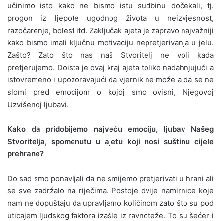
učinimo isto kako ne bismo istu sudbinu dočekali, tj.
progon iz ljepote ugodnog života u neizvjesnost,
razočarenje, bolest itd. Zaključak ajeta je zapravo najvažniji
kako bismo imali ključnu motivaciju nepretjerivanja u jelu.
Zašto? Zato što nas naš Stvoritelj ne voli kada
pretjerujemo. Doista je ovaj kraj ajeta toliko nadahnjujući a
istovremeno i upozoravajući da vjernik ne može a da se ne
slomi pred emocijom o kojoj smo ovisni, Njegovoj
Uzvišenoj ljubavi.
Kako da pridobijemo najveću emociju, ljubav Našeg
Stvoritelja, spomenutu u ajetu koji nosi suštinu cijele
prehrane?
Do sad smo ponavljali da ne smijemo pretjerivati u hrani ali
se sve zadržalo na riječima. Postoje dvije namirnice koje
nam ne dopuštaju da upravljamo količinom zato što su pod
uticajem ljudskog faktora izašle iz ravnoteže. To su šećer i