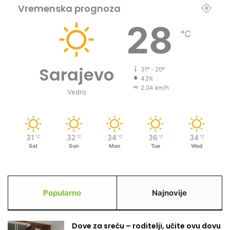
z
Vremenska prognoza
a
n
28
℃
u
Sarajevo
31º - 20º
43%
2.04 km/h
Vedro
31
32
34
36
34
℃
℃
℃
℃
℃
Sat
Sun
Mon
Tue
Wed
Popularno
Najnovije
Dove za sreću – roditelji, učite ovu dovu