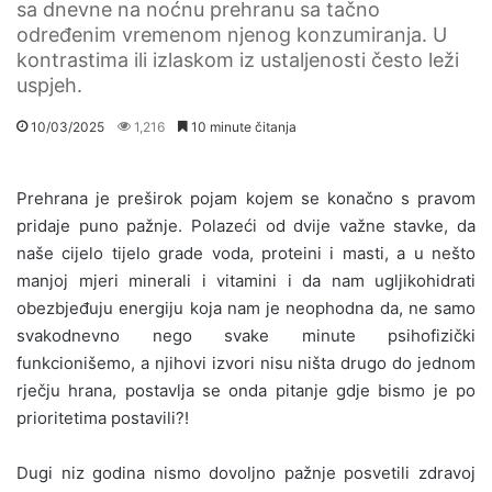
sa dnevne na noćnu prehranu sa tačno
određenim vremenom njenog konzumiranja. U
kontrastima ili izlaskom iz ustaljenosti često leži
uspjeh.
10/03/2025
1,216
10 minute čitanja
Prehrana je preširok pojam kojem se konačno s pravom
pridaje puno pažnje. Polazeći od dvije važne stavke, da
naše cijelo tijelo grade voda, proteini i masti, a u nešto
manjoj mjeri minerali i vitamini i da nam ugljikohidrati
obezbjeđuju energiju koja nam je neophodna da, ne samo
svakodnevno nego svake minute psihofizički
funkcionišemo, a njihovi izvori nisu ništa drugo do jednom
rječju hrana, postavlja se onda pitanje gdje bismo je po
prioritetima postavili?!
Dugi niz godina nismo dovoljno pažnje posvetili zdravoj