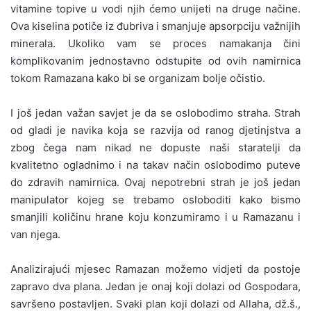
vitamine topive u vodi njih ćemo unijeti na druge načine.
Ova kiselina potiče iz đubriva i smanjuje apsorpciju važnijih
minerala. Ukoliko vam se proces namakanja čini
komplikovanim jednostavno odstupite od ovih namirnica
tokom Ramazana kako bi se organizam bolje očistio.
I još jedan važan savjet je da se oslobodimo straha. Strah
od gladi je navika koja se razvija od ranog djetinjstva a
zbog čega nam nikad ne dopuste naši staratelji da
kvalitetno ogladnimo i na takav način oslobodimo puteve
do zdravih namirnica. Ovaj nepotrebni strah je još jedan
manipulator kojeg se trebamo osloboditi kako bismo
smanjili količinu hrane koju konzumiramo i u Ramazanu i
van njega.
Analizirajući mjesec Ramazan možemo vidjeti da postoje
zapravo dva plana. Jedan je onaj koji dolazi od Gospodara,
savršeno postavljen. Svaki plan koji dolazi od Allaha, dž.š.,