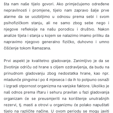
šta nam naše tijelo govori. Ako primjećujemo određene
nepravilnosti i promjene, tijelo nam zapravo šalje prve
alarme da se uozbiljimo u odnosu prema sebi i svom
psihofizičkom stanju, ali ne samo zbog sebe nego i
njegove refleksije na našu porodicu i društvo. Nakon
analize tijela i stanja u kojem se nalazimo imamo priliku da
napravimo njegovo generalno fizičko, duhovno i umno
čišćenje tokom Ramazana.
Prvi aspekt je kvalitetno gladovanje. Zanimljivo je da se
životinje odriču od hrane s ciljem ozdravljenja, da budu na
prinudnom gladovanju zbog nedostatka hrane, kao npr.
mladunče pingvina i po 4 mjeseca i da ih to potpuno osnaži
i izgradi otpornost organizma na vanjske faktore. Ukoliko je
naš odnos prema iftaru i sehuru pravilan u fazi gladovanja
organizam će se preusmjeriti na korištenje unutrašnjih
rezervi, tj. masti a otrovi u organizmu će polako napuštati
tijelo na različite načine. U ovom periodu se mogu javiti