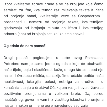
izbor kvalitetne zdrave hrane a ne na broj jela koje ćemo
servirati za iftar, kvalitetnog razumijevanja teksta Kur’ana
od brojanja hatmi, kvalitetnije veze sa Gospodarom i
predanosti u namazu od brojanja rekata, kvalitetnijem
gladovanju od brojanja minuta do iftara i kvalitetnijeg
odmora (sna) od brojanja sati koliko smo spavali.
Ogledalo će nam pomoći
Dragi postači, pogledajmo u sebe ovog Ramazana!
Potrebno nam je samo jedno ogledalo koje će obuhvatiti
naše tijelo, boju i elastičnost kože, onoga što se ispod nje
nalazi i čvrstoću mišića, da zaključimo odakle potiče naša
neaktivnost, letargija, bolest, nebriga za društvo i u
konačnici stanje u društvu! Očekujem vas ja i ova država sa
pozitivnim promjenama u velikom broju. Da, pored
nauč(e)nog, govorim vam i iz vlastitog iskustva i promjena
nastalih nakon primjene gore navedenog sadržaja.