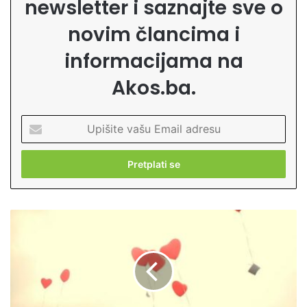
newsletter i saznajte sve o
novim člancima i
informacijama na
Akos.ba.
U
p
i
š
i
t
e
A
v
š
a
t
š
a
u
j
E
e
m
s