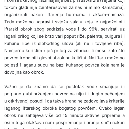
i konstruktivnog razmišljanja bez prisustva zla (šejtana koji
tokom gladi nije zainteresovan za nas ni mimo Ramazana),
organizirati nakon iftarenja hurmama i akšam-namaza.
Tada možemo napraviti svježu salatu koja je najpoželjniji
iftarski obrok zbog sadržaja vode i do 96%, servirati uz
lagani prilog koji se brzo vari poput riže, palente, bulgura ili
kuhane ribe iz slobodnog ulova (ali ne i tovljene ribe).
Namjerno koristim riječ prilog za žitaricu ili meso zato što
povrće treba biti glavni obrok po količini. Na iftaru možemo
pojesti i laganu supu na bazi kuhanog povrća koja nam je
dovoljna kao obrok.
Važno je da znamo da se postotak vode smanjuje ili
potpuno gubi prženjem povrća na ulju ili dugim pečenjem
u otkrivenoj posudi i da takva hrana ne zadovoljava kriterije
laganog iftarskog obroka bogatog povrćem. Ovako lagan
obrok ne zahtijeva više od 15 minuta aktivne pripreme a
osim toga olakšava nam pospremanje i pranje suđa nakon