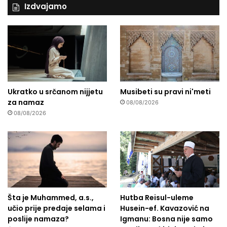
Izdvajamo
Ukratko u srčanom nijjetu
Musibeti su pravi ni'meti
za namaz
08/08/2026
08/08/2026
Šta je Muhammed, a.s.,
Hutba Reisul-uleme
učio prije predaje selama i
Husein-ef. Kavazović na
poslije namaza?
Igmanu: Bosna nije samo