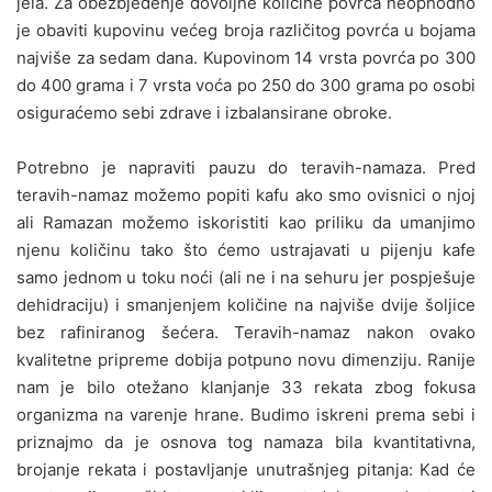
jela. Za obezbjeđenje dovoljne količine povrća neophodno
je obaviti kupovinu većeg broja različitog povrća u bojama
najviše za sedam dana. Kupovinom 14 vrsta povrća po 300
do 400 grama i 7 vrsta voća po 250 do 300 grama po osobi
osiguraćemo sebi zdrave i izbalansirane obroke.
Potrebno je napraviti pauzu do teravih-namaza. Pred
teravih-namaz možemo popiti kafu ako smo ovisnici o njoj
ali Ramazan možemo iskoristiti kao priliku da umanjimo
njenu količinu tako što ćemo ustrajavati u pijenju kafe
samo jednom u toku noći (ali ne i na sehuru jer pospješuje
dehidraciju) i smanjenjem količine na najviše dvije šoljice
bez rafiniranog šećera. Teravih-namaz nakon ovako
kvalitetne pripreme dobija potpuno novu dimenziju. Ranije
nam je bilo otežano klanjanje 33 rekata zbog fokusa
organizma na varenje hrane. Budimo iskreni prema sebi i
priznajmo da je osnova tog namaza bila kvantitativna,
brojanje rekata i postavljanje unutrašnjeg pitanja: Kad će