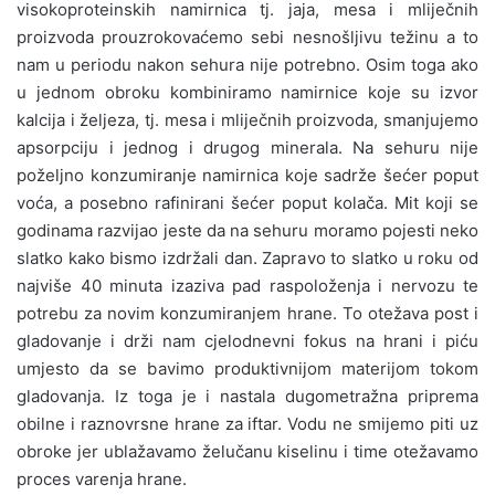
visokoproteinskih namirnica tj. jaja, mesa i mliječnih
proizvoda prouzrokovaćemo sebi nesnošljivu težinu a to
nam u periodu nakon sehura nije potrebno. Osim toga ako
u jednom obroku kombiniramo namirnice koje su izvor
kalcija i željeza, tj. mesa i mliječnih proizvoda, smanjujemo
apsorpciju i jednog i drugog minerala. Na sehuru nije
poželjno konzumiranje namirnica koje sadrže šećer poput
voća, a posebno rafinirani šećer poput kolača. Mit koji se
godinama razvijao jeste da na sehuru moramo pojesti neko
slatko kako bismo izdržali dan. Zapravo to slatko u roku od
najviše 40 minuta izaziva pad raspoloženja i nervozu te
potrebu za novim konzumiranjem hrane. To otežava post i
gladovanje i drži nam cjelodnevni fokus na hrani i piću
umjesto da se bavimo produktivnijom materijom tokom
gladovanja. Iz toga je i nastala dugometražna priprema
obilne i raznovrsne hrane za iftar. Vodu ne smijemo piti uz
obroke jer ublažavamo želučanu kiselinu i time otežavamo
proces varenja hrane.