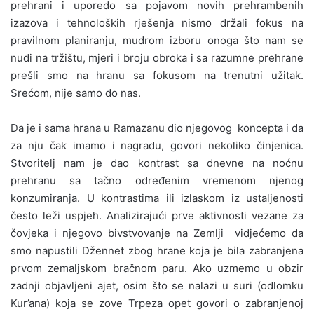
prehrani i uporedo sa pojavom novih prehrambenih
izazova i tehnoloških rješenja nismo držali fokus na
pravilnom planiranju, mudrom izboru onoga što nam se
nudi na tržištu, mjeri i broju obroka i sa razumne prehrane
prešli smo na hranu sa fokusom na trenutni užitak.
Srećom, nije samo do nas.
Da je i sama hrana u Ramazanu dio njegovog koncepta i da
za nju čak imamo i nagradu, govori nekoliko činjenica.
Stvoritelj nam je dao kontrast sa dnevne na noćnu
prehranu sa tačno određenim vremenom njenog
konzumiranja. U kontrastima ili izlaskom iz ustaljenosti
često leži uspjeh. Analizirajući prve aktivnosti vezane za
čovjeka i njegovo bivstvovanje na Zemlji vidjećemo da
smo napustili Džennet zbog hrane koja je bila zabranjena
prvom zemaljskom bračnom paru. Ako uzmemo u obzir
zadnji objavljeni ajet, osim što se nalazi u suri (odlomku
Kur’ana) koja se zove Trpeza opet govori o zabranjenoj