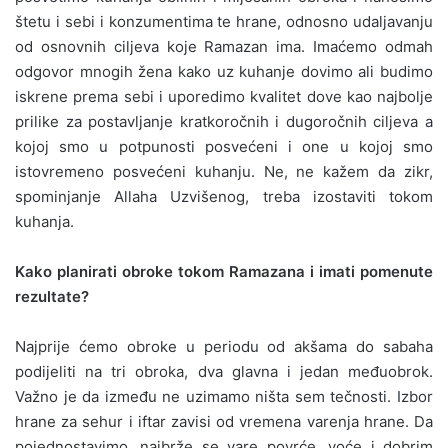
štetu i sebi i konzumentima te hrane, odnosno udaljavanju
od osnovnih ciljeva koje Ramazan ima. Imaćemo odmah
odgovor mnogih žena kako uz kuhanje dovimo ali budimo
iskrene prema sebi i uporedimo kvalitet dove kao najbolje
prilike za postavljanje kratkoročnih i dugoročnih ciljeva a
kojoj smo u potpunosti posvećeni i one u kojoj smo
istovremeno posvećeni kuhanju. Ne, ne kažem da zikr,
spominjanje Allaha Uzvišenog, treba izostaviti tokom
kuhanja.
Kako planirati obroke tokom Ramazana i imati pomenute
rezultate?
Najprije ćemo obroke u periodu od akšama do sabaha
podijeliti na tri obroka, dva glavna i jedan međuobrok.
Važno je da između ne uzimamo ništa sem tečnosti. Izbor
hrane za sehur i iftar zavisi od vremena varenja hrane. Da
pojednostavimo, najbrže se vare povrće, voće i dobrim