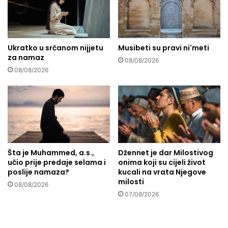
e
p
o
t
Ukratko u srčanom nijjetu
Musibeti su pravi ni'meti
p
za namaz
u
08/08/2026
n
08/08/2026
o
i
z
l
i
j
e
Šta je Muhammed, a.s.,
Džennet je dar Milostivog
č
učio prije predaje selama i
onima koji su cijeli život
i
poslije namaza?
kucali na vrata Njegove
u
milosti
08/08/2026
r
07/08/2026
a
m
a