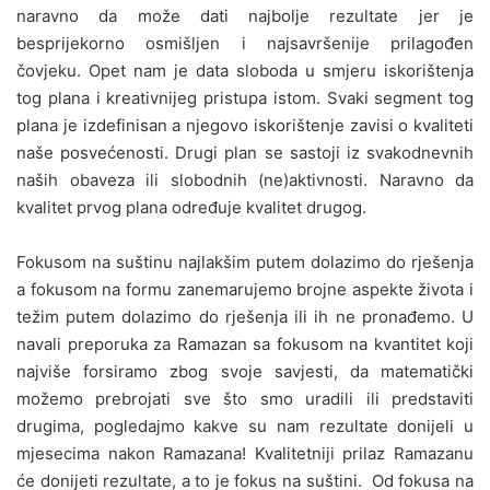
naravno da može dati najbolje rezultate jer je
besprijekorno osmišljen i najsavršenije prilagođen
čovjeku. Opet nam je data sloboda u smjeru iskorištenja
tog plana i kreativnijeg pristupa istom. Svaki segment tog
plana je izdefinisan a njegovo iskorištenje zavisi o kvaliteti
naše posvećenosti. Drugi plan se sastoji iz svakodnevnih
naših obaveza ili slobodnih (ne)aktivnosti. Naravno da
kvalitet prvog plana određuje kvalitet drugog.
Fokusom na suštinu najlakšim putem dolazimo do rješenja
a fokusom na formu zanemarujemo brojne aspekte života i
težim putem dolazimo do rješenja ili ih ne pronađemo. U
navali preporuka za Ramazan sa fokusom na kvantitet koji
najviše forsiramo zbog svoje savjesti, da matematički
možemo prebrojati sve što smo uradili ili predstaviti
drugima, pogledajmo kakve su nam rezultate donijeli u
mjesecima nakon Ramazana! Kvalitetniji prilaz Ramazanu
će donijeti rezultate, a to je fokus na suštini. Od fokusa na