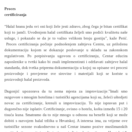
Proces
certificiranja
“Halal hranu jedu svi oni koji žele jesti zdravo, zbog čega je bitan certifikat
koji to jamči. Uvođenjem halal certifikata željeli smo podići kvalitetu naše
usluge, i pokazalo se da je to važno velikom broju gostiju”, kaže Perić.
Proces certificiranja počinje podnošenjem zahtjeva Centru, uz priloženu
dokumentaciju kojom se dokazuje poslovanje u skladu sa zakonskom
regulativom. Po potpisivanju ugovora o certificiranju, Centar educira
zaposlenike u tvrtki kako bi znali implementirati i održavati zahtjeve halal
standarda, dok tvrtka priprema dokumentaciju u kojoj su opisane svi procesi
proizvodnje i provjerene sve sirovine i materijali koji se koriste u
proizvodnji halal proizvoda.
Dugonjić upozorava da tu nema mjesta za improvizacije.”Imali smo
razgovore s mnogim hotelima i turistički agencijama koji su, želeći uštedjeti
novac za certificiranje, krenuli u improvizaciju. To nije ispravan put i
dugoročno nije isplativ. Certificiranje, ovisno o hotelu, košta između 15 i 20
tisuća kuna. Smatramo da to nije mnogo u odnosu na benefit koji se može
dobiti s razvojem halal tržišta u Hrvatskoj. A interesa ima, za vrijeme ove
turističke sezone svakodnevno u naš Centar imamo pozive muslimanskih