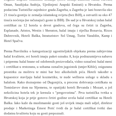
Oman, Saudijska Arabija, Ujedinjeni Arapski Emirati) u Hrvatsku. Prema
podacima Turističke zajednice grada Zagreba, u Zagrebu je lani boravila oko
21 tisuća gostiju iz zemalja islamskog svijeta (bez BiH), a ostvarili su oko 47
tisuća noćenja (ne računajući goste iz BIH). Do sad je u Hrvatskoj izdan halal
certifikat za 12 hotela u devet gradova, od čega su četiri iz Zagreba,
Esplanade, Aristos, Westin i Sheraton, halal imaju i riječka Bonavia, Rixos
Dubrovnik, Hoteli Baška, Istraturistov Sol Umag, Turist Varaždin, Kamp i
Hotel Spačva.
Prema Pravilniku o kategorizaciji ugostiteljskih objekata prema zahtjevima
halal kvalitete, svi hoteli imaju paket oznaku A, koja podrazumijeva nabavu
i pripremu halal hrane od odobrenih proizvođača, vidno označeni halal meni
i certifikat u restoranu, u sobama označen jugoistok (smjer Kible), osiguranu
prostirku za molitvu te mini bar bez alkoholnih pića. Hoteli također u
kupaonice stavljaju halal kozmetiku, te nude wellness usluge u skladu s
halalom. Kako doznajemo od Dugonjića, u procesu dobivanja certifkata su
Tomislavov dom na Sljemenu, te opatijski hoteli Bevanda i Mozart, a još
nekolicina hotela tek je krenula s “pregovorima”. Prva turistička tvrtka u
Hrvatskoj koja je prije gotovo četiri godine uvela halal certifikat su Hoteli
Baška. Iako kaže da muslimanski gosti još uvijek imaju mali udjel, direktor
prodaje i Marketinga Ernest Perić tvrdi da je halal certifikat tvrtki dao
dodatnu kvalitetu koju su gosti prepoznali.