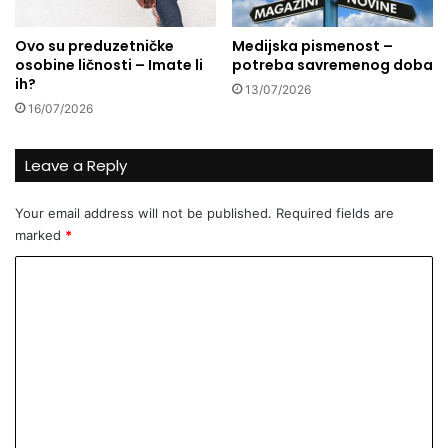
o
e
ć
n
Ovo su preduzetničke
Medijska pismenost –
e
e
osobine ličnosti – Imate li
potreba savremenog doba
o
m
ih?
13/07/2026
p
o
16/07/2026
e
ž
t
e
p
š
Leave a Reply
o
n
v
i
Your email address will not be published.
Required fields are
e
č
marked
*
z
i
i
m
C
v
k
o
a
u
t
p
m
i
i
m
Č
t
a
i
e
p
n
l