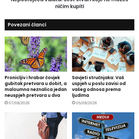
n
ničim kupiti
a
i
v
č
a
Povezani članci
k
l
e
u
p
t
r
a
u
:
g
Š
e
e
i
s
z
Pronicljiv i hrabar čovjek
Savjeti stručnjaka: Vaš
t
gubitak pretvara u dobit, a
uspjeh u poslu zavisi od
1
s
maloumna neznalica jedan
vašeg odnosa prema
9
t
neuspjeh pretvara u dva
ljudima
0
v
1
07/08/2026
05/08/2026
a
.
r
:
i
Ć
k
i
o
r
j