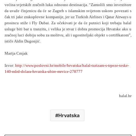
većina svjetskih zračnih luka odnosno destinacija. “Zamolili smo investitore
da uvaže činjenicu da će se Zagreb s islamskim svijetom uskoro povezati s
čak tri jake zrakoplovne kompanije, jer uz Turkish Airlines i Qatar Airways u
prosincu stiže i Fly Dubai. Za očekivati je da će putnici koji trebaju halal
usluge biti bar u tranzitu, i velika je stvar i dobra promocija Hrvatske ako u
zračnoj luci dobiju sobu za molitvu, ali i ugostiteljski objekt s certifikatom”,
ističe Aldin Dugonjić.
Marija Crnjak
Izvor:
http://www.poslovni.hr/mobile/hrvatska/halal-turizam-s-trpeze-teske-
140-mlrd-dolara-hrvatska-ubire-mrvice-278777
halal.hr
Hrvatska