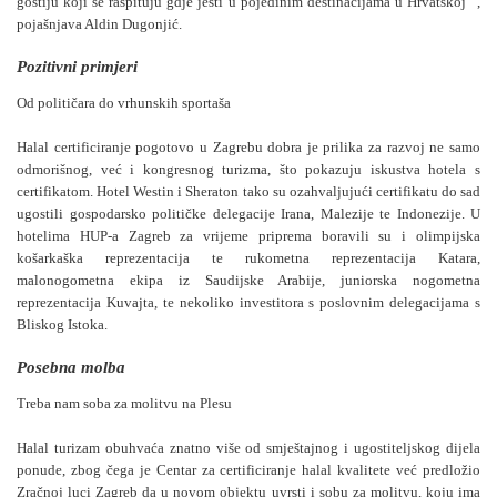
gostiju koji se raspituju gdje jesti u pojedinim destinacijama u Hrvatskoj “,
pojašnjava Aldin Dugonjić.
Pozitivni primjeri
Od političara do vrhunskih sportaša
Halal certificiranje pogotovo u Zagrebu dobra je prilika za razvoj ne samo
odmorišnog, već i kongresnog turizma, što pokazuju iskustva hotela s
certifikatom. Hotel Westin i Sheraton tako su ozahvaljujući certifikatu do sad
ugostili gospodarsko političke delegacije Irana, Malezije te Indonezije. U
hotelima HUP-a Zagreb za vrijeme priprema boravili su i olimpijska
košarkaška reprezentacija te rukometna reprezentacija Katara,
malonogometna ekipa iz Saudijske Arabije, juniorska nogometna
reprezentacija Kuvajta, te nekoliko investitora s poslovnim delegacijama s
Bliskog Istoka.
Posebna molba
Treba nam soba za molitvu na Plesu
Halal turizam obuhvaća znatno više od smještajnog i ugostiteljskog dijela
ponude, zbog čega je Centar za certificiranje halal kvalitete već predložio
Zračnoj luci Zagreb da u novom objektu uvrsti i sobu za molitvu, koju ima