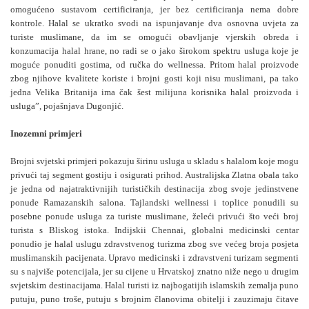
omogućeno sustavom certificiranja, jer bez certificiranja nema dobre
kontrole. Halal se ukratko svodi na ispunjavanje dva osnovna uvjeta za
turiste muslimane, da im se omogući obavljanje vjerskih obreda i
konzumacija halal hrane, no radi se o jako širokom spektru usluga koje je
moguće ponuditi gostima, od ručka do wellnessa. Pritom halal proizvode
zbog njihove kvalitete koriste i brojni gosti koji nisu muslimani, pa tako
jedna Velika Britanija ima čak šest milijuna korisnika halal proizvoda i
usluga”, pojašnjava Dugonjić.
Inozemni primjeri
Brojni svjetski primjeri pokazuju širinu usluga u skladu s halalom koje mogu
privući taj segment gostiju i osigurati prihod. Australijska Zlatna obala tako
je jedna od najatraktivnijih turističkih destinacija zbog svoje jedinstvene
ponude Ramazanskih salona. Tajlandski wellnessi i toplice ponudili su
posebne ponude usluga za turiste muslimane, želeći privući što veći broj
turista s Bliskog istoka. Indijskii Chennai, globalni medicinski centar
ponudio je halal uslugu zdravstvenog turizma zbog sve većeg broja posjeta
muslimanskih pacijenata. Upravo medicinski i zdravstveni turizam segmenti
su s najviše potencijala, jer su cijene u Hrvatskoj znatno niže nego u drugim
svjetskim destinacijama. Halal turisti iz najbogatijih islamskih zemalja puno
putuju, puno troše, putuju s brojnim članovima obitelji i zauzimaju čitave