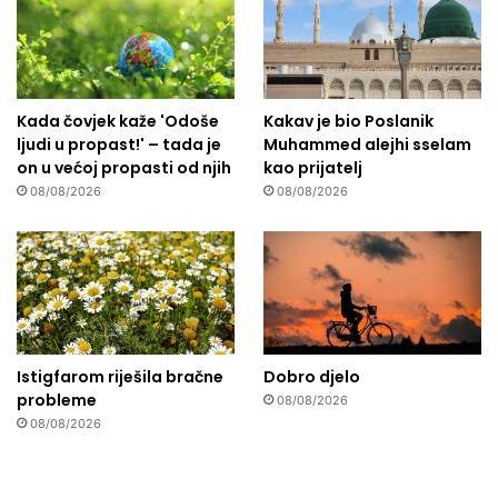
Kada čovjek kaže 'Odoše
Kakav je bio Poslanik
ljudi u propast!' – tada je
Muhammed alejhi sselam
on u većoj propasti od njih
kao prijatelj
08/08/2026
08/08/2026
Istigfarom riješila bračne
Dobro djelo
probleme
08/08/2026
08/08/2026