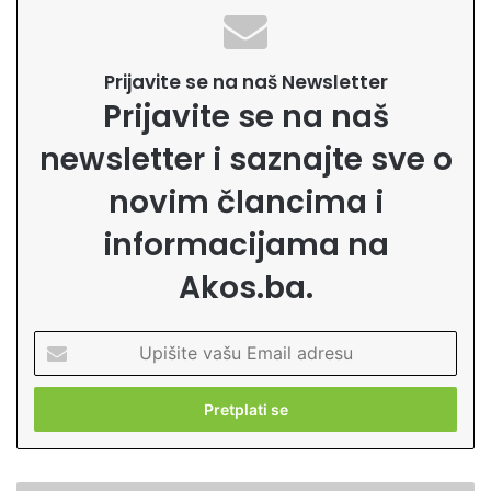
Prijavite se na naš Newsletter
Prijavite se na naš
newsletter i saznajte sve o
novim člancima i
informacijama na
Akos.ba.
U
p
i
š
i
t
e