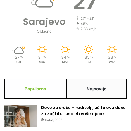
27
Sarajevo
27º - 21º
45%
2.33 km/h
Oblačno
27
31
34
35
33
℃
℃
℃
℃
℃
Sat
Sun
Mon
Tue
Wed
Popularno
Najnovije
Dove za sreću – roditelji, učite ovu dovu
za zaštitu i uspjeh vaše djece
15/03/2026