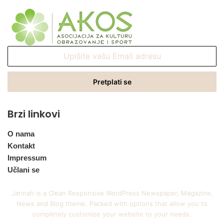
Upišite
vašu
Email
adresu
Brzi linkovi
O nama
Kontakt
Impressum
Učlani se
Jannah is a Clean Responsive WordPress Newspaper, Magazine,
News and Blog theme. Packed with options that allow you to
completely customize your website to your needs.