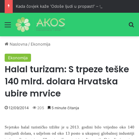
Kada čovjek kaže 'Odoše ljudi u propast!' – tada je on u većoj propasti od njih
Meni
Pr
Naslovna
/
Ekonomija
Ekonomija
Halal turizam: S trpeze teške
140 mlrd. dolara Hrvatska
ubire mrvice
12/09/2014
205
5 minute čitanja
Svjetsko halal turističko tržište je u 2013. godini bilo vrijedno oko 140
milijardi dolara, s udjelom od oko 13 posto u ukupnoj globalnoj industriji