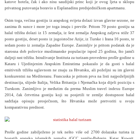
katove hotela, čak i ako nisu saudijski princ koji je ovog ljeta u sklopu
privatnog putovanja boravio u Esplanadinu predsjedničkom apartmanu.
Osim toga, većina gostiju iz arapskog svijeta dolazi izvan glavne sezone, ne
zanima ih sunce i more jer toga imaju i previše. Pritom 70 posto gostiju sa
halal tržišta dolazi iz 15 zemalja, iz šest zemalja Arapskog zaljeva stiže 37
posto gostiju, deset posto iz jugoistočne Azije, iz Turske i Irana 16 posto, te
sedam posto iz zemalja Zapadne Europe. Zanimljiv je pritom podatak da je
starosna dob polovice muslimanske populacije ispod 25 godina, što jamči
daljnji rast tržišta. Istraživanje Instituta za turizam provedeno prošle godine u
Kataru i Ujedinjenim Arapskim Emiratima pokazalo je da gosti s halal
emitivnih tržišta uglavnom ne znaju za Hrvatsku, ali poželjni su im glavni
konkurentni na Mediteranu. Francuska je pritom prva na listi najpoželjnijih
destinacija, slijede Italija, Velika Britanija i Njemačka koja dijeli poziciju s
Turskom. Zanimljivo je međutim da prema Muslim travel indexu Europe
2014, čak četvrtina gostiju koji su posjetili te zemlje dostupnost halal
sadržaja opisuju prosječnom, što Hrvatska može pretvoriti u svoju
komparativnu prednost.
Prošle godine zabilježeno je tek nešto više od 2700 dolazaka turista iz
bogatih arapsko islamskih zemalja (GCC zemlje-Bahrein, Katar, Kuwait,