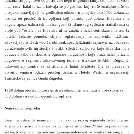
turizma, što je gotovo 60 posto više nego tri godine ranije.Osim što izuzetno
brzo raste, halal turizam izdvaja se po gostima koji troše značajno više od
prosjeka, ostavljajući na godišnjem odmoru u prosjeku oko 1700 dolara, za
razliku od prosječnih Europljana koji potroše 500 dolara. Hrvatska s te
bogate trpeze uzima tek mrvice, gosti iz islamskog svijeta u statistikama se
broje pod “ostale”, za Hrvatsku ni ne znaju, a halal certifikate ima tek 12
hotela. Jačanje ponude, ciljano oglašavanje na emitivnim tržištima,
edukacija turističkih vodiča, obilazak specijaliziranih sajmova, uz obavezno
udruživanje svih institucija i tvrtki, sljedeći su koraci koje Hrvatska mora
poduzeti kako bi iskoristila ogromne mogućnosti koje pruža halal turizam,
pogotovo u segmentu zdravstvenog turizma, istaknuo je Aldin Dugonjić,
rukovoditelj Centra za certificiranje halal kvalitete čije je predavanje
otvorilo seminar održan prošlog tjedna u Hotelu Westin u organizaciji
Turističke zajednice Grada Zagreba.
1700
dolara prosječno troše gosti na odmoru sa halal tržišta troše što je za
500 dolara više od prosječnih Europljana.
Nema puno prepreka
Dugonjić ističe da nema puno prepreka za razvoj segmenta halal turizma,
koji se u svijetu prepoznaje tek zadnje četiri godine. “Osim za prehrambeni
sektor, tržište halal turizma ima ogroman potencijal za hrvatski turizam, što je