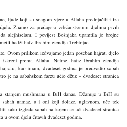
e, ljude koji su snagom vjere u Allaha prednjačili i iza
a djela. Znamo za predaje o veličanstvenim djelima prvih
 alejhiselam. I povijest Bošnjaka upamtila je brojne
metli hadži hafz Ibrahim efendija Trebinjac.
rate. Ovom prilikom izdvajamo jedan poseban hajrat, djelo
 iskreni prema Allahu. Naime, hafiz Ibrahim efendija
 hajratu, kao imam, dvadeset godina je predvodio sabah
tro je na sabahskom farzu učio džuz – dvadeset stranica
a sa stanjem muslimana u BiH danas. Džamije u BiH su
na sabah namaz, a i oni koji dolaze, uglavnom, uče tek
liti kako izgleda sabah na kojem se uči dvadeset stranica
jca u ovom djelu čitavih dvadeset godina.