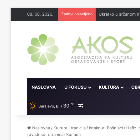
08. 08. 2026.
Zadnje objavljeno
Ukratko u srčanom ni
NASLOVNA
U FOKUSU
KULTURA
OBR
℃
30
Random članak
Sarajevo, BiH
Naslovna
/
Kultura i tradicija
/
Istaknuti Bošnjaci
/
Hafiz 
(dvadeset stranica) Kur'ana