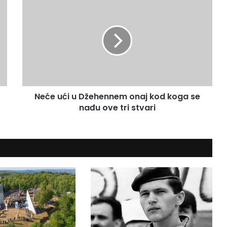
N
e
ć
e
u
ć
i
u
D
Neće ući u Džehennem onaj kod koga se
ž
nađu ove tri stvari
e
h
e
n
n
e
m
o
n
a
j
k