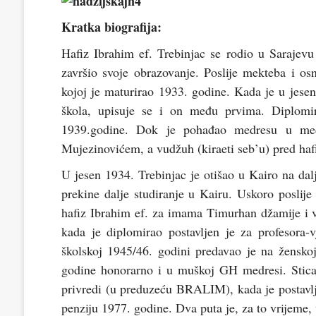
Kratka biografija:
Hafiz Ibrahim ef. Trebinjac se rodio u Sarajev
završio svoje obrazovanje. Poslije mekteba i 
kojoj je maturirao 1933. godine. Kada je u jese
škola, upisuje se i on među prvima. Diplomir
1939.godine. Dok je pohađao medresu u međ
Mujezinovićem, a vudžuh (kiraeti seb’u) pred h
U jesen 1934. Trebinjac je otišao u Kairo na dalj
prekine dalje studiranje u Kairu. Uskoro poslij
hafiz Ibrahim ef. za imama Timurhan džamije i v
kada je diplomirao postavljen je za profesora-
školskoj 1945/46. godini predavao je na žensk
godine honorarno i u muškoj GH medresi. Sticaj
privredi (u preduzeću BRALIM), kada je postavlj
penziju 1977. godine. Dva puta je, za to vrijeme,