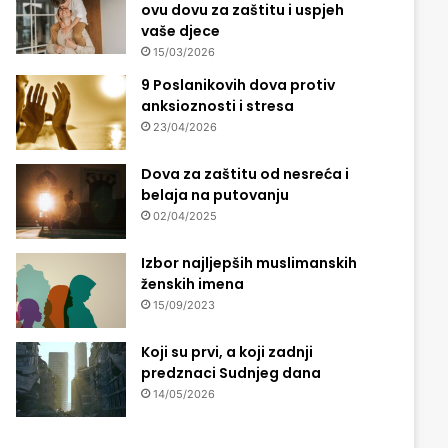
ovu dovu za zaštitu i uspjeh
vaše djece
15/03/2026
9 Poslanikovih dova protiv
anksioznosti i stresa
23/04/2026
Dova za zaštitu od nesreća i
belaja na putovanju
02/04/2025
Izbor najljepših muslimanskih
ženskih imena
15/09/2023
Koji su prvi, a koji zadnji
predznaci Sudnjeg dana
14/05/2026