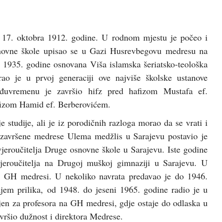
u 17. oktobra 1912. godine. U rodnom mjestu je počeo i
osnovne škole upisao se u Gazi Husrevbegovu medresu na
n 1935. godine osnovana Viša islamska šeriatsko-teološka
ao je u prvoj generaciji ove najviše školske ustanove
uvremenu je završio hifz pred hafizom Mustafa ef.
afizom Hamid ef. Berberovićem.
e studije, ali je iz porodičnih razloga morao da se vrati i
e završene medrese Ulema medžlis u Sarajevu postavio je
jeroučitelja Druge osnovne škole u Sarajevu. Iste godine
vjeroučitelja na Drugoj muškoj gimnaziji u Sarajevu. U
oj GH medresi. U nekoliko navrata predavao je do 1946.
em prilika, od 1948. do jeseni 1965. godine radio je u
en za profesora na GH medresi, gdje ostaje do odlaska u
 vršio dužnost i direktora Medrese.