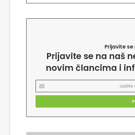
Prijavite s
Prijavite se na naš n
novim člancima i in
U
p
i
š
i
t
e
v
a