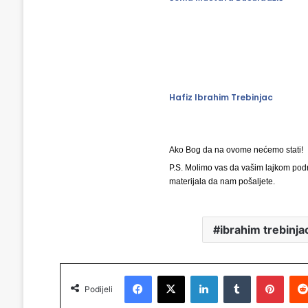
Hafiz Ibrahim Trebinjac
Ako Bog da na ovome nećemo stati!
P.S. Molimo vas da vašim lajkom podr
materijala da nam pošaljete.
ibrahim trebinja
Facebook
X
LinkedIn
Tumblr
Pinterest
Podijeli