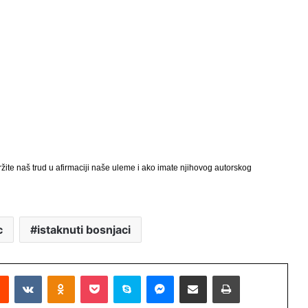
žite naš trud u afirmaciji naše uleme i ako imate njihovog autorskog
c
istaknuti bosnjaci
Reddit
VKontakte
Odnoklassniki
Pocket
Skype
Messenger
Podijeli putem Emaila
Printaj