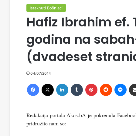
Istaknuti Bošnjaci
Hafiz Ibrahim ef. 
godina na sabah
(dvadeset strani
04/07/2014
Facebook
X
LinkedIn
Tumblr
Pinterest
Reddit
Messenger
Redakcija portala Akos.bA je pokrenula Facebo
pridružite nam se: