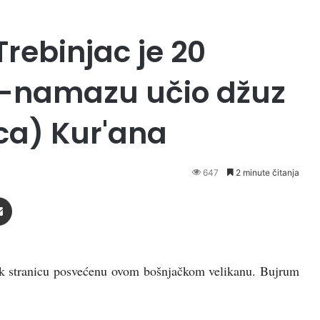
Trebinjac je 20
-namazu učio džuz
ca) Kur'ana
647
2 minute čitanja
Podijeli putem Emaila
ok stranicu posvećenu ovom bošnjačkom velikanu. Bujrum