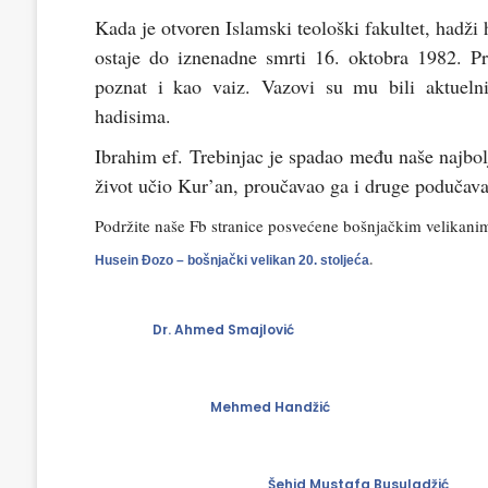
Kada je otvoren Islamski teološki fakultet, hadži 
ostaje do iznenadne smrti 16. oktobra 1982. Pr
poznat i kao vaiz. Vazovi su mu bili aktuelni,
hadisima.
Ibrahim ef. Trebinjac je spadao među naše najbolj
život učio Kur’an, proučavao ga i druge podučava
Podržite naše Fb stranice posvećene bošnjačkim velikani
Husein Đozo – bošnjački velikan 20. stoljeća
.
Dr. Ahmed Smajlović
Mehmed Handžić
Šehid Mustafa Busuladžić