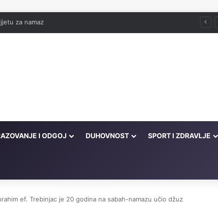
jjetu za namaz
AZOVANJE I ODGOJ
DUHOVNOST
SPORT I ZDRAVLJE
Ibrahim ef. Trebinjac je 20 godina na sabah-namazu učio džuz