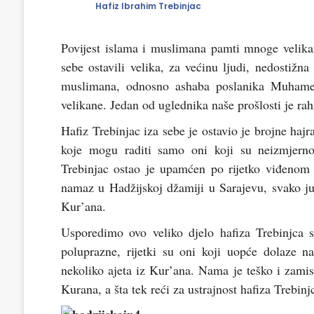
Hafiz Ibrahim Trebinjac
Povijest islama i muslimana pamti mnoge velikan
sebe ostavili velika, za većinu ljudi, nedostižn
muslimana, odnosno ashaba poslanika Muhameda
velikane. Jedan od uglednika naše prošlosti je rah
Hafiz Trebinjac iza sebe je ostavio je brojne haj
koje mogu raditi samo oni koji su neizmjerno
Trebinjac ostao je upamćen po rijetko viđenom
namaz u Hadžijskoj džamiji u Sarajevu, svako ju
Kur’ana.
Usporedimo ovo veliko djelo hafiza Trebinjc
poluprazne, rijetki su oni koji uopće dolaze 
nekoliko ajeta iz Kur’ana. Nama je teško i zamis
Kurana, a šta tek reći za ustrajnost hafiza Trebin