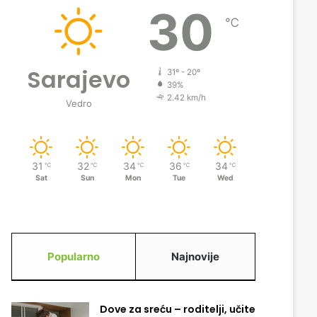
30
℃
Sarajevo
31º - 20º
39%
2.42 km/h
Vedro
31
32
34
36
34
℃
℃
℃
℃
℃
Sat
Sun
Mon
Tue
Wed
Popularno
Najnovije
Dove za sreću – roditelji, učite