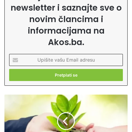
newsletter i saznajte sve o
novim člancima i
informacijama na
Akos.ba.
U
p
i
š
i
t
e
K
v
o
a
j
š
a
u
j
E
e
m