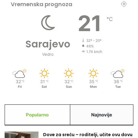
Vremenska prognoza
?
21
℃
Sarajevo
32º - 20º
46%
1.74 km/h
Vedro
32
31
32
35
36
℃
℃
℃
℃
℃
Fri
Sat
Sun
Mon
Tue
Popularno
Najnovije
Dove za sreću – roditelji, učite ovu dovu