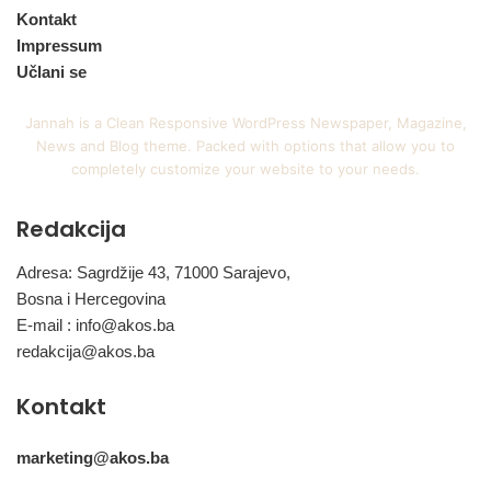
Kontakt
Impressum
Učlani se
Jannah is a Clean Responsive WordPress Newspaper, Magazine,
News and Blog theme. Packed with options that allow you to
completely customize your website to your needs.
Redakcija
Adresa: Sagrdžije 43, 71000 Sarajevo,
Bosna i Hercegovina
E-mail :
info@akos.ba
redakcija@akos.ba
Kontakt
marketing@akos.ba