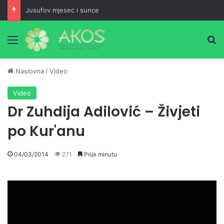
Jusufov mjesec i sunce
Meni
Pr
Naslovna
/
Video
Video
Dr Zuhdija Adilović – Živjeti
po Kur'anu
04/03/2014
271
Prije minutu