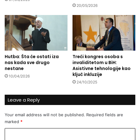
L
20/05/2026
A
M
.
.
.
Hutba: Šta će ostati iza
Treći kongres osoba s
nas kada sve drugo
invaliditetom u BiH:
nestane
Asistivne tehnologije kao
ključ inkluzije
10/04/2026
24/10/2025
Leave a Reply
Your email address will not be published.
Required fields are
marked
*
C