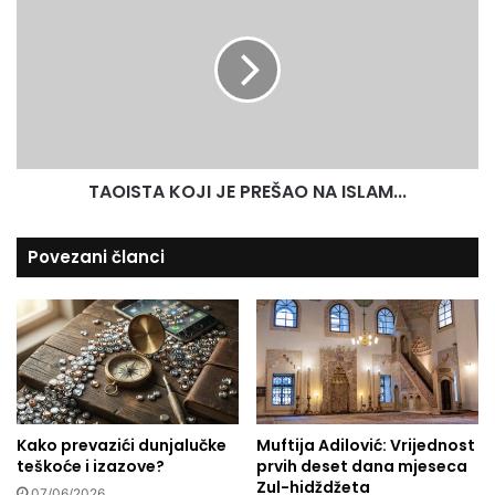
M
A
e
a
O
s
r
I
u
o
S
k
T
a
A
–
K
P
O
TAOISTA KOJI JE PREŠAO NA ISLAM...
r
J
i
I
č
J
Povezani članci
a
E
o
P
d
R
v
E
a
Š
H
A
a
O
s
N
Kako prevazići dunjalučke
Muftija Adilović: Vrijednost
a
A
teškoće i izazove?
prvih deset dana mjeseca
n
I
Zul-hidždžeta
a
S
07/06/2026