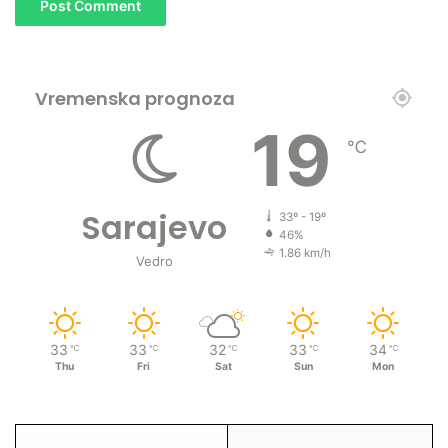
Vremenska prognoza
19
℃
Sarajevo
33º - 19º
46%
1.86 km/h
Vedro
33
33
32
33
34
℃
℃
℃
℃
℃
Thu
Fri
Sat
Sun
Mon