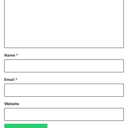
o
m
m
e
n
t
*
Name
*
Email
*
Website