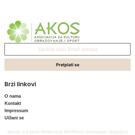
Upišite
vašu
Email
adresu
Brzi linkovi
O nama
Kontakt
Impressum
Učlani se
Jannah is a Clean Responsive WordPress Newspaper, Magazine,