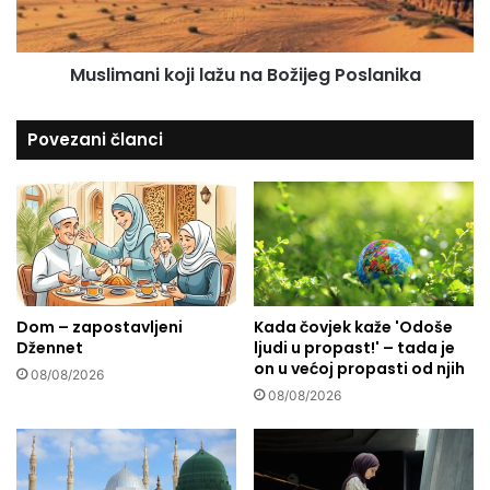
h
a
v
n
a
i
Muslimani koji lažu na Božijeg Poslanika
l
k
n
o
o
j
Povezani članci
s
i
t
l
i
a
ž
u
n
a
B
Dom – zapostavljeni
Kada čovjek kaže 'Odoše
o
Džennet
ljudi u propast!' – tada je
ž
on u većoj propasti od njih
i
08/08/2026
j
08/08/2026
e
g
P
o