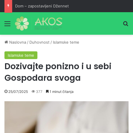
Dom – zapostavljeni Džennet
Meni
Pr
Naslovna
/
Duhovnost
/
Islamske teme
Islamske teme
Dozivajte ponizno i u sebi
Gospodara svoga
25/07/2025
377
1 minut čitanja