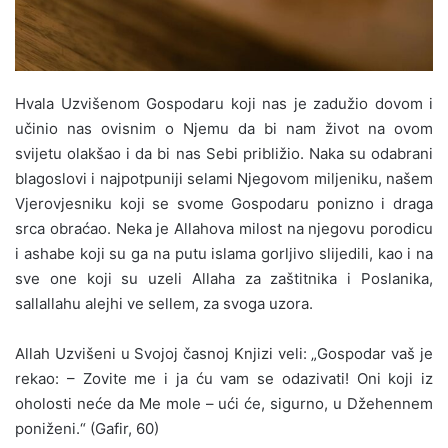
Hvala Uzvišenom Gospodaru koji nas je zadužio dovom i
učinio nas ovisnim o Njemu da bi nam život na ovom
svijetu olakšao i da bi nas Sebi približio. Naka su odabrani
blagoslovi i najpotpuniji selami Njegovom miljeniku, našem
Vjerovjesniku koji se svome Gospodaru ponizno i draga
srca obraćao. Neka je Allahova milost na njegovu porodicu
i ashabe koji su ga na putu islama gorljivo slijedili, kao i na
sve one koji su uzeli Allaha za zaštitnika i Poslanika,
sallallahu alejhi ve sellem, za svoga uzora.
Allah Uzvišeni u Svojoj časnoj Knjizi veli: „Gospodar vaš je
rekao: – Zovite me i ja ću vam se odazivati! Oni koji iz
oholosti neće da Me mole – ući će, sigurno, u Džehennem
poniženi.“ (Gafir, 60)