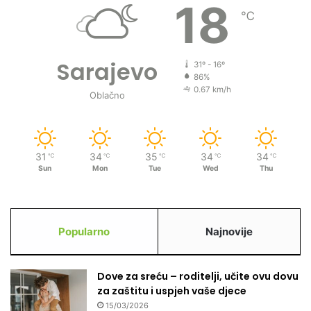
18
℃
Sarajevo
31º - 16º
86%
0.67 km/h
Oblačno
31
34
35
34
34
℃
℃
℃
℃
℃
Sun
Mon
Tue
Wed
Thu
Popularno
Najnovije
Dove za sreću – roditelji, učite ovu dovu
za zaštitu i uspjeh vaše djece
15/03/2026