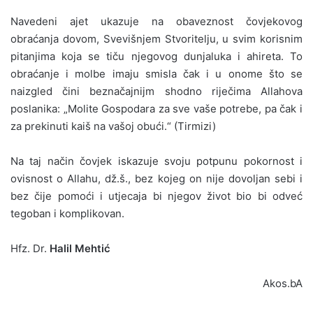
Navedeni ajet ukazuje na obaveznost čovjekovog
obraćanja dovom, Svevišnjem Stvoritelju, u svim korisnim
pitanjima koja se tiču njegovog dunjaluka i ahireta. To
obraćanje i molbe imaju smisla čak i u onome što se
naizgled čini beznačajnijm shodno riječima Allahova
poslanika: „Molite Gospodara za sve vaše potrebe, pa čak i
za prekinuti kaiš na vašoj obući.“ (Tirmizi)
Na taj način čovjek iskazuje svoju potpunu pokornost i
ovisnost o Allahu, dž.š., bez kojeg on nije dovoljan sebi i
bez čije pomoći i utjecaja bi njegov život bio bi odveć
tegoban i komplikovan.
Hfz. Dr.
Halil Mehtić
Akos.bA