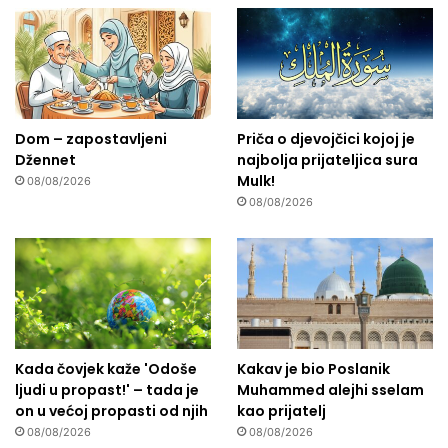
Dom – zapostavljeni
Priča o djevojčici kojoj je
Džennet
najbolja prijateljica sura
Mulk!
08/08/2026
08/08/2026
Kada čovjek kaže 'Odoše
Kakav je bio Poslanik
ljudi u propast!' – tada je
Muhammed alejhi sselam
on u većoj propasti od njih
kao prijatelj
08/08/2026
08/08/2026