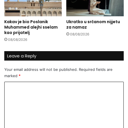
s
l
a
Kakav je bio Poslanik
Ukratko u srčanom nijjetu
n
Muhammed alejhi sselam
za namaz
i
kao prijatelj
08/08/2026
k
08/08/2026
a
Leave a Reply
Your email address will not be published.
Required fields are
marked
*
C
o
m
m
e