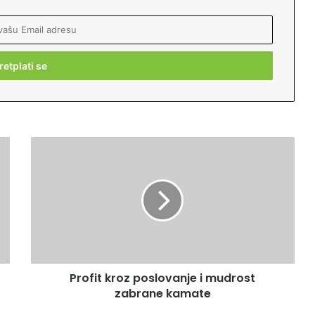
P
r
o
f
i
t
k
r
o
Profit kroz poslovanje i mudrost
z
zabrane kamate
p
o