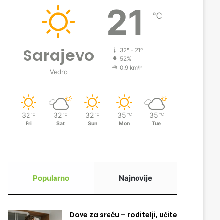
21
℃
Sarajevo
32º - 21º
52%
0.9 km/h
Vedro
32
32
32
35
35
℃
℃
℃
℃
℃
Fri
Sat
Sun
Mon
Tue
Popularno
Najnovije
Dove za sreću – roditelji, učite