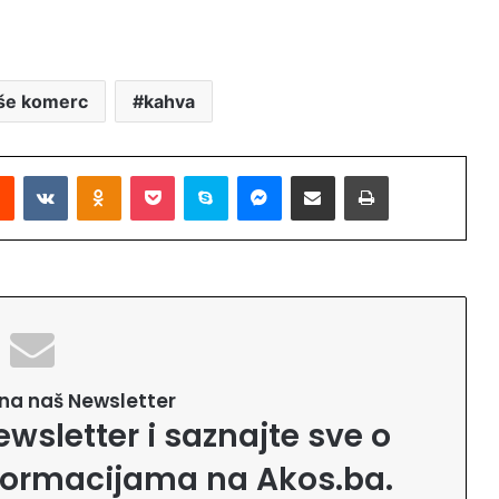
še komerc
kahva
Reddit
VKontakte
Odnoklassniki
Pocket
Skype
Messenger
Podijeli putem Emaila
Printaj
e na naš Newsletter
ewsletter i saznajte sve o
formacijama na Akos.ba.