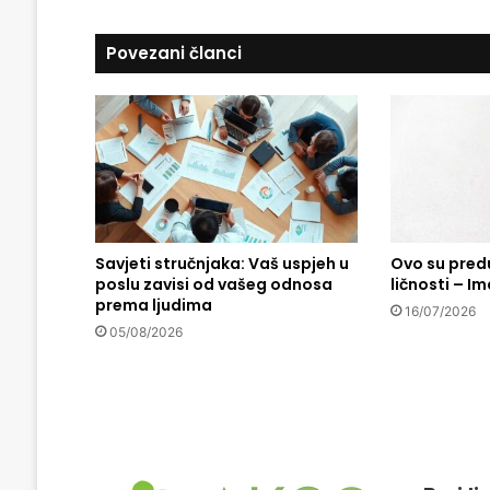
s
e
u
m
Povezani članci
e
k
-
d
j
e
l
o
p
Savjeti stručnjaka: Vaš uspjeh u
Ovo su pred
o
poslu zavisi od vašeg odnosa
ličnosti – Ima
g
prema ljudima
r
16/07/2026
d
05/08/2026
n
o
p
r
e
v