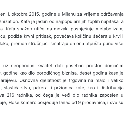
en 1. oktobra 2015. godine u Milanu za vrijeme održavanja
nization. Kafa je jedan od najpopularnijih toplih napitaka, a
jica. Kafa snažno utiče na mozak, pospješuje metabolizam,
cu, podiže krvni pritisak, povećava količinu šećera u krvi i
lako, premda stručnjaci smatraju da ona otpušta puno više
ji uz neophodan kvalitet dati poseban prostor domaćim
. godine kao dio porodičnog biznisa, deset godina kasnije
rajevu. Osnovna djelatnost je trgovina na malo i veliko
lastičarstvo, pakeraj i pržionica kafe, kao i distribucija
va 216 radnika, od čega je veći dio radnika zaposlen u
aje, Hoše komerc posjeduje lanac od 9 prodavnica, i sve su