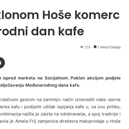
oklonom Hoše komerc
rodni dan kafe
259
1 minut čitanja
Podijeli putem Emaila
m ispred marketa na Socijalnom. Poklon akcijom podjele
 obilježavanju Međunarodnog dana kafe.
srdačnom gestom na zanimljiv način iznenadili naše vjerne
a kafu i podijelili užitak ispijanja kafe u, za ovu priliku,
binacija naišla je zaista na odobravanje, a spoj tradicije i
avila je Amela Frlj zamjenica direktora maloprodaje u Hoše