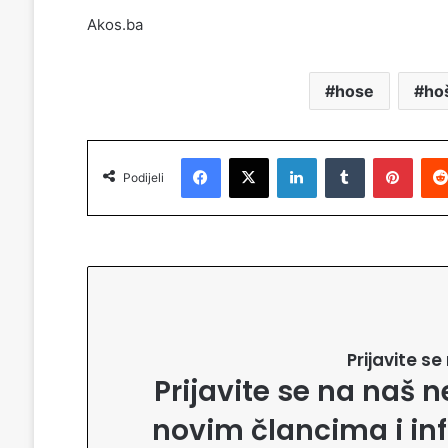
Akos.ba
hose
ho
Facebook
X
LinkedIn
Tumblr
Pinterest
Podijeli
Prijavite s
Prijavite se na naš n
novim člancima i in