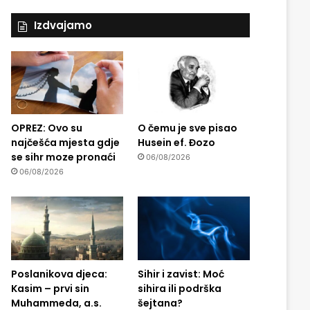
Izdvajamo
OPREZ: Ovo su
O čemu je sve pisao
najčešća mjesta gdje
Husein ef. Đozo
se sihr moze pronaći
06/08/2026
06/08/2026
Poslanikova djeca:
Sihir i zavist: Moć
Kasim – prvi sin
sihira ili podrška
Muhammeda, a.s.
šejtana?