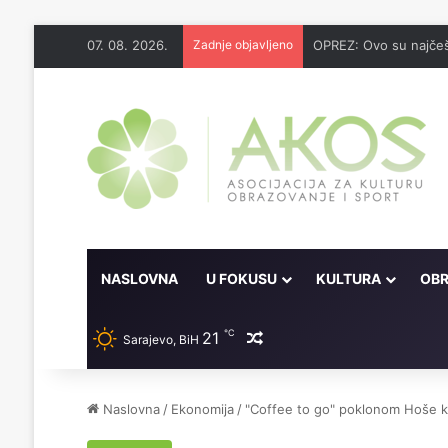
07. 08. 2026.
Zadnje objavljeno
OPREZ: Ovo su najčeš
NASLOVNA
U FOKUSU
KULTURA
OBR
℃
21
Random članak
Sarajevo, BiH
Naslovna
/
Ekonomija
/
"Coffee to go" poklonom Hoše k