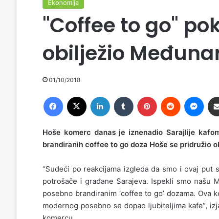
Ekonomija
"Coffee to go" p
obilježio Međuna
01/10/2018
Facebook
X
LinkedIn
Tumblr
Pinterest
Reddit
Messenger
Hoše komerc danas je iznenadio Sarajlije kafo
brandiranih coffee to go doza Hoše se pridružio
“Sudeći po reakcijama izgleda da smo i ovaj put 
potrošače i građane Sarajeva. Ispekli smo našu Merk
posebno brandiranim ‘coffee to go’ dozama. Ova kom
modernog posebno se dopao ljubiteljima kafe”, izj
komercu.