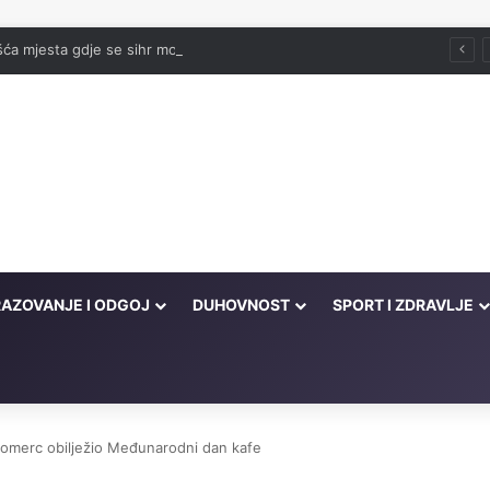
ća mjesta gdje se sihr moze pronaći
AZOVANJE I ODGOJ
DUHOVNOST
SPORT I ZDRAVLJE
omerc obilježio Međunarodni dan kafe