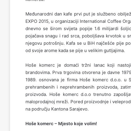
Međunarodni dan kafe prvi put je službeno obiljež
EXPO 2015, u organizaciji International Coffee Orga
dnevno se širom svijeta popije 1.6 milijardi šol
pojačava snagu i rad srca, poboljšava krvotok u sr
njegovu potrošnju. Kafa se u BiH najčešće pije po
od svoje arome kada se pije u velikim gutljajima.
Hoše komerc je domaći tržni lanac koji nasto
brandovima. Prva trgovina otvorena je davne 1979
1989. osnovana je firma Hoše komerc d.o.o. u Sa
prehrambenih i neprehrambenih proizvoda, zatim, s
proizvoda. Hoše komerc d.o.o trenutno zapošlja
maloprodajnoj mreži. Pored proizvodnje i veleprod
na području Kantona Sarajevo.
Hoše komerc – Mjesto koje volim!