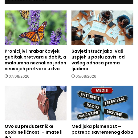
j
i
e
g
i
a
l
"
i
S
k
t
a
v
z
Pronicljiv i hrabar čovjek
Savjeti stručnjaka: Vaš
a
gubitak pretvara u dobit, a
uspjeh u poslu zavisi od
n
r
maloumna neznalica jedan
vašeg odnosa prema
a
n
neuspjeh pretvara u dva
ljudima
o
07/08/2026
05/08/2026
s
t
i
m
e
d
i
j
Ovo su preduzetničke
Medijska pismenost –
i
osobine ličnosti – Imate li
potreba savremenog doba
"