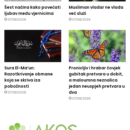
Šest načina kako povećati
Musliman vladar ne vlada
ljubav među vjernicima
već služi
07/08/2026
07/08/2026
Sura El-Ma’un:
Pronicljiv i hrabar čovjek
Razotkrivanje obmane
gubitak pretvara u dobit,
koja se skriva iza
a maloumna neznalica
pobožnosti
jedan neuspjeh pretvara u
dva
07/08/2026
07/08/2026