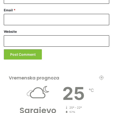
Č
e
Email
*
n
g
i
ć
Website
Vremenska prognoza
25
℃
Sarajevo
25º - 22º
57%