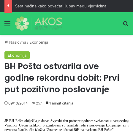
Šest načina kako povećati ljubav među vjernicima
Meni
Pr
Naslovna
/
Ekonomija
Ekonomija
BH Pošta ostvarila ove
godine rekordnu dobit: Prvi
put pozitivno poslovanje
09/10/2014
257
1 minut čitanja
JP BH Pošta obilježila je danas Svjetski dan pošte prigodnom svečanosti u sarajevskoj
Vijećnici. Ovom prilikom prezentovani su rezultati rada i poslovanja kompanije, ali i
otvorena filatelistička izložba “Znamenite ličnosti BiH na markama BH Pošte”.