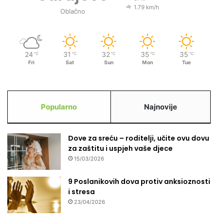
1.79 km/h
Oblačno
24
31
32
35
35
℃
℃
℃
℃
℃
Fri
Sat
Sun
Mon
Tue
Popularno
Najnovije
Dove za sreću – roditelji, učite ovu dovu
za zaštitu i uspjeh vaše djece
15/03/2026
9 Poslanikovih dova protiv anksioznosti
i stresa
23/04/2026