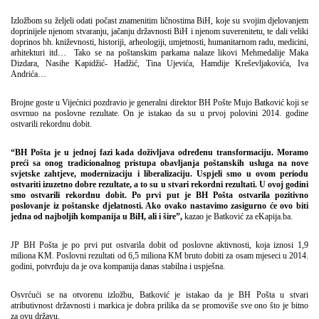
Izložbom su željeli odati počast znamenitim ličnostima BiH, koje su svojim djelovanjem
doprinijele njenom stvaranju, jačanju državnosti BiH i njenom suverenitetu, te dali veliki
doprinos bh. kniževnosti, historiji, arheologiji, umjetnosti, humanitarnom radu, medicini,
arhitekturi itd… Tako se na poštanskim parkama nalaze likovi Mehmedalije Maka
Dizdara, Nasihe Kapidžić- Hadžić, Tina Ujevića, Hamdije Kreševljakovića, Iva
Andrića…
Brojne goste u Vijećnici pozdravio je generalni direktor BH Pošte Mujo Batković koji se
osvrnuo na poslovne rezultate. On je istakao da su u prvoj polovini 2014. godine
ostvarili rekordnu dobit.
“BH Pošta je u jednoj fazi kada doživljava određenu transformaciju. Moramo
preći sa onog tradicionalnog pristupa obavljanja poštanskih usluga na nove
svjetske zahtjeve, modernizaciju i liberalizaciju. Uspjeli smo u ovom periodu
ostvariti izuzetno dobre rezultate, a to su u stvari rekordni rezultati. U ovoj godini
smo ostvarili rekordnu dobit. Po prvi put je BH Pošta ostvarila pozitivno
poslovanje iz poštanske djelatnosti. Ako ovako nastavimo zasigurno će ovo biti
jedna od najboljih kompanija u BiH, ali i šire”,
kazao je Batković za eKapija.ba.
JP BH Pošta je po prvi put ostvarila dobit od poslovne aktivnosti, koja iznosi 1,9
miliona KM. Poslovni rezultati od 6,5 miliona KM bruto dobiti za osam mjeseci u 2014.
godini, potvrđuju da je ova kompanija danas stabilna i uspješna.
Osvrćući se na otvorenu izložbu, Batković je istakao da je BH Pošta u stvari
atributivnost državnosti i markica je dobra prilika da se promoviše sve ono što je bitno
za ovu državu.