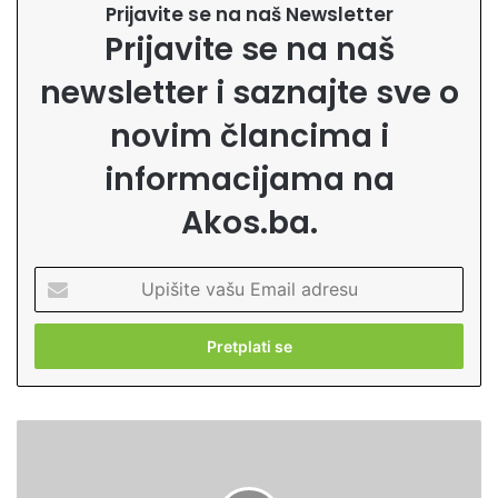
Prijavite se na naš Newsletter
Prijavite se na naš
newsletter i saznajte sve o
novim člancima i
informacijama na
Akos.ba.
U
p
i
š
i
t
e
B
v
a
a
l
š