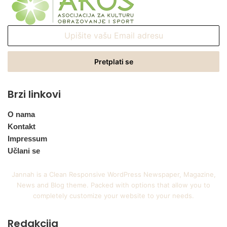
Upišite
vašu
Email
adresu
Brzi linkovi
O nama
Kontakt
Impressum
Učlani se
Jannah is a Clean Responsive WordPress Newspaper, Magazine,
News and Blog theme. Packed with options that allow you to
completely customize your website to your needs.
Redakcija