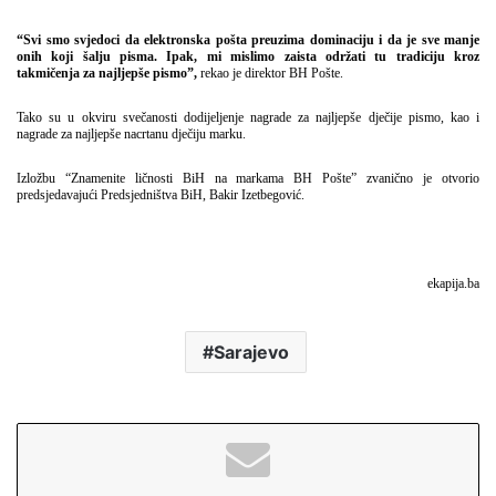
“Svi smo svjedoci da elektronska pošta preuzima dominaciju i da je sve manje
onih koji šalju pisma. Ipak, mi mislimo zaista održati tu tradiciju kroz
takmičenja za najljepše pismo”,
rekao je direktor BH Pošte.
Tako su u okviru svečanosti dodijeljenje nagrade za najljepše dječije pismo, kao i
nagrade za najljepše nacrtanu dječiju marku.
Izložbu “Znamenite ličnosti BiH na markama BH Pošte” zvanično je otvorio
predsjedavajući Predsjedništva BiH, Bakir Izetbegović.
ekapija.ba
Sarajevo