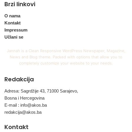
Brzi linkovi
O nama
Kontakt
Impressum
Učlani se
Jannah is a Clean Responsive WordPress Newspaper, Magazine,
News and Blog theme. Packed with options that allow you to
completely customize your website to your needs.
Redakcija
Adresa: Sagrdžije 43, 71000 Sarajevo,
Bosna i Hercegovina
E-mail :
info@akos.ba
redakcija@akos.ba
Kontakt