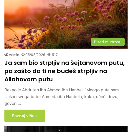
Biseri mudrosti
Admin
05/08/2026
517
Ja sam bio strpljiv na šejtanovom putu,
pa zašto da ti ne budeš strpljiv na
Allahovom putu
Rekao je Abdullah ibn Ahmed ibn Hanbel: ”Mnogo puta sam
slušao svoga babu Ahmeda ibn Hanbela, kako, učeći dovu,
govori:…
Saznaj više »