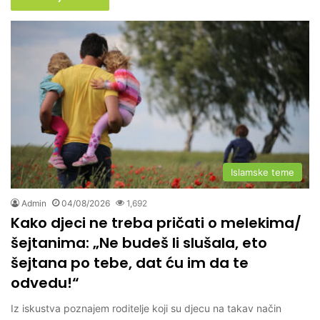
Islamske teme
Admin
04/08/2026
1,692
Kako djeci ne treba pričati o melekima/
šejtanima: „Ne budeš li slušala, eto
šejtana po tebe, dat ću im da te
odvedu!“
Iz iskustva poznajem roditelje koji su djecu na takav način