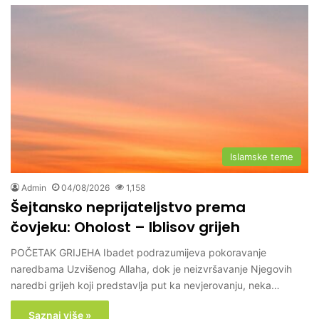
Islamske teme
Admin
04/08/2026
1,158
Šejtansko neprijateljstvo prema
čovjeku: Oholost – Iblisov grijeh
POČETAK GRIJEHA Ibadet podrazumijeva pokoravanje
naredbama Uzvišenog Allaha, dok je neizvršavanje Njegovih
naredbi grijeh koji pred­stavlja put ka nevjerovanju, neka…
Saznaj više »