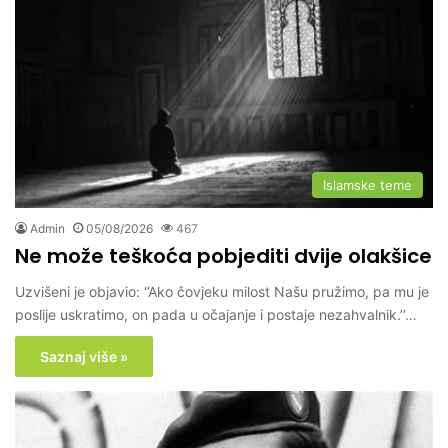
Islamske teme
Admin
05/08/2026
467
Ne može teškoća pobjediti dvije olakšice
Uzvišeni je objavio: ‘’Ako čovjeku milost Našu pružimo, pa mu je
poslije uskratimo, on pada u očajanje i postaje nezahvalnik.’’…
Saznaj više »