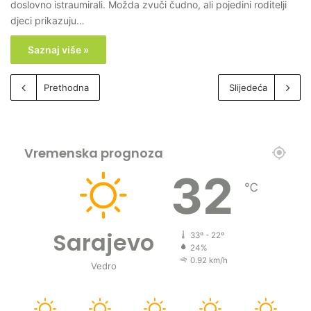
doslovno istraumirali. Možda zvuči čudno, ali pojedini roditelji
djeci prikazuju…
Saznaj više »
Prethodna
Slijedeća
Vremenska prognoza
32
℃
Sarajevo
33º - 22º
24%
0.92 km/h
Vedro