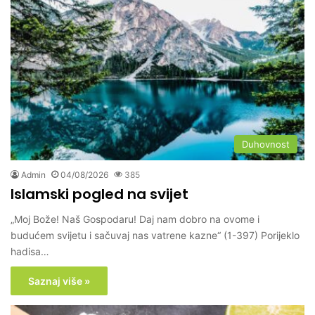
Duhovnost
Admin
04/08/2026
385
Islamski pogled na svijet
„Moj Bože! Naš Gospodaru! Daj nam dobro na ovome i
budućem svijetu i sačuvaj nas vatrene kazne“ (1-397) Porijeklo
hadisa…
Saznaj više »