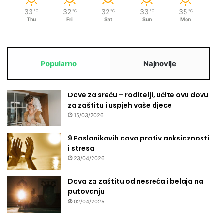
33
32
32
33
35
℃
℃
℃
℃
℃
Thu
Fri
Sat
Sun
Mon
Popularno
Najnovije
Dove za sreću – roditelji, učite ovu dovu
za zaštitu i uspjeh vaše djece
15/03/2026
9 Poslanikovih dova protiv anksioznosti
i stresa
23/04/2026
Dova za zaštitu od nesreća i belaja na
putovanju
02/04/2025