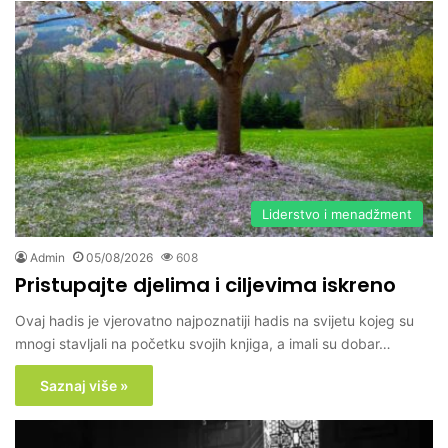
Liderstvo i menadžment
Admin
05/08/2026
608
Pristupajte djelima i ciljevima iskreno
Ovaj hadis je vjerovatno najpoznatiji hadis na svijetu kojeg su
mnogi stavljali na početku svojih knjiga, a imali su dobar…
Saznaj više »