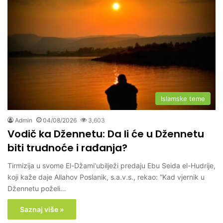
Islamske teme
Admin
04/08/2026
3,603
Vodič ka Džennetu: Da li će u Džennetu
biti trudnoće i rađanja?
Tirmizija u svome El-Džami‘ubilježi predaju Ebu Seida el-Hudrije,
koji kaže daje Allahov Poslanik, s.a.v.s., rekao: “Kad vjernik u
Džennetu poželi…
Saznaj više »