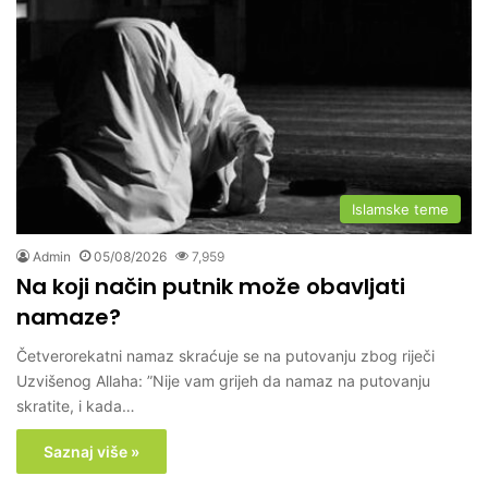
Islamske teme
Admin
05/08/2026
7,959
Na koji način putnik može obavljati
namaze?
Četverorekatni namaz skraćuje se na putovanju zbog riječi
Uzvišenog Allaha: ”Nije vam grijeh da namaz na putovanju
skratite, i kada…
Saznaj više »