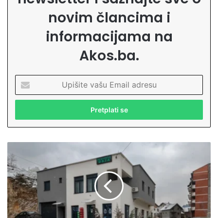
novim člancima i
informacijama na
Akos.ba.
U
p
i
š
i
t
e
A
v
l
a
i
š
j
u
i
E
i
m
A
a