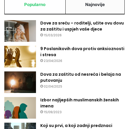
a
i
Popularno
Najnovije
d
j
i
e
ž
n
Dove za sreću – roditelji, učite ovu dovu
e
i
za zaštitu i uspjeh vaše djece
m
h
15/03/2026
o
u
ž
i
9 Poslanikovih dova protiv anksioznosti
i
z
i stresa
v
r
o
23/04/2026
a
t
e
,
Dova za zaštitu od nesreća i belaja na
l
o
putovanju
s
v
k
02/04/2025
o
i
j
m
Izbor najljepših muslimanskih ženskih
e
n
imena
n
a
15/09/2023
a
p
š
a
Koji su prvi, a koji zadnji predznaci
a
d