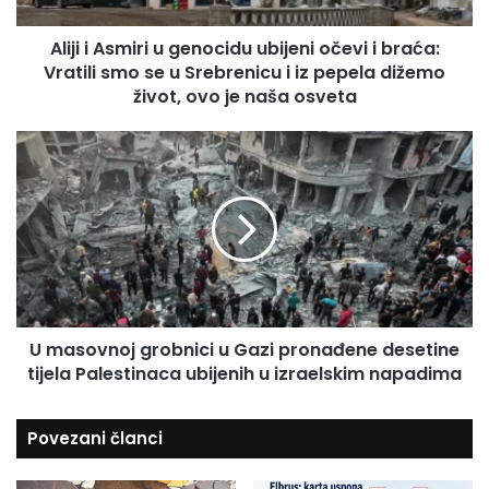
s
i
m
l
Aliji i Asmiri u genocidu ubijeni očevi i braća:
i
a
Vratili smo se u Srebrenicu i iz pepela dižemo
r
d
i
život, ovo je naša osveta
r
u
e
g
U
s
e
m
u
n
a
o
s
c
o
i
v
d
n
u
o
u
j
b
U masovnoj grobnici u Gazi pronađene desetine
g
i
tijela Palestinaca ubijenih u izraelskim napadima
r
j
o
e
b
Povezani članci
n
n
i
i
o
c