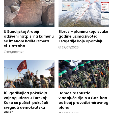
č
i
e
u
v
G
i
a
i
z
b
U Saudijskoj Arabiji
Elbrus – planina koja svake
i
r
otkiveni natpisi na kamenu
godine uzima živote:
p
sa imenom halife Omera
Tragedije koje opominju
a
r
el-Hattaba
ć
o
27/07/2026
a
03/08/2026
n
:
a
V
đ
r
e
a
n
t
e
i
d
l
e
10. godišnjica pokušaja
Hamas raspustio
i
s
vojnog udara u Turskoj:
vladajuće tijelo u Gazi kao
s
e
Kako su pučisti pokušali
poticaj provedbi mirovnog
m
t
svrgnuti demokratsku
plana
o
i
vlast