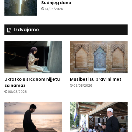
Sudnjeg dana
o
i
14/05/2026
s
m
v
a
e
Izdvajamo
t
a
Ukratko u srčanom nijjetu
Musibeti su pravi ni'meti
za namaz
08/08/2026
08/08/2026