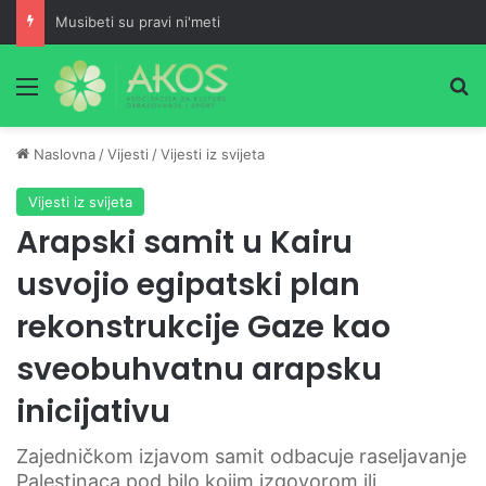
Musibeti su pravi ni'meti
Meni
Pr
Naslovna
/
Vijesti
/
Vijesti iz svijeta
Vijesti iz svijeta
Arapski samit u Kairu
usvojio egipatski plan
rekonstrukcije Gaze kao
sveobuhvatnu arapsku
inicijativu
Zajedničkom izjavom samit odbacuje raseljavanje
Palestinaca pod bilo kojim izgovorom ili