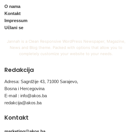
O nama
Kontakt
Impressum
Učlani se
Jannah is a Clean Responsive WordPress Newspaper, Magazine,
News and Blog theme. Packed with options that allow you to
completely customize your website to your needs.
Redakcija
Adresa: Sagrdžije 43, 71000 Sarajevo,
Bosna i Hercegovina
E-mail :
info@akos.ba
redakcija@akos.ba
Kontakt
marketing@akos.ba