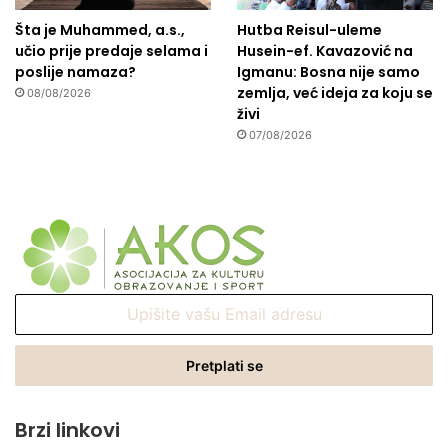
Šta je Muhammed, a.s.,
Hutba Reisul-uleme
učio prije predaje selama i
Husein-ef. Kavazović na
poslije namaza?
Igmanu: Bosna nije samo
zemlja, već ideja za koju se
08/08/2026
živi
07/08/2026
Upišite
vašu
Email
adresu
Brzi linkovi