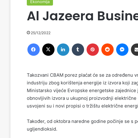
Ekonomija
Al Jazeera Busin
25/12/2022
Facebook
X
LinkedIn
Tumblr
Pinterest
Reddit
Messenger
Takozvani CBAM porez plaćat će se za određenu vr
industriju zbog korištenja energije iz izvora koji z
Ministarsko vijeće Evropske energetske zajednice je
obnovljivih izvora u ukupnoj proizvodnji električne 
usvojeni su i novi propisi o tržištu električne energi
Također, od oktobra naredne godine počinje se s
ugljendioksid.