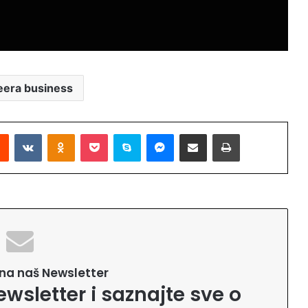
zeera business
Reddit
VKontakte
Odnoklassniki
Pocket
Skype
Messenger
Podijeli putem Emaila
Printaj
e na naš Newsletter
ewsletter i saznajte sve o