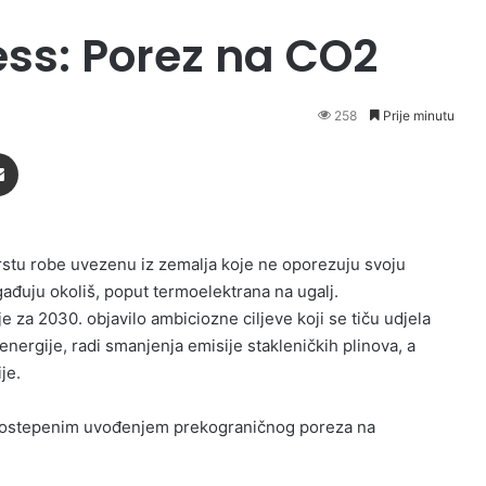
ess: Porez na CO2
258
Prije minutu
Podijeli putem Emaila
stu robe uvezenu iz zemalja koje ne oporezuju svoju
agađuju okoliš, poput termoelektrana na ugalj.
 za 2030. objavilo ambiciozne ciljeve koji se tiču udjela
energije, radi smanjenja emisije stakleničkih plinova, a
je.
 postepenim uvođenjem prekograničnog poreza na