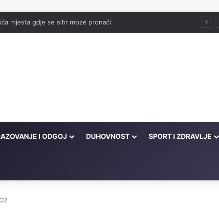
ća mjesta gdje se sihr moze pronaći
AZOVANJE I ODGOJ
DUHOVNOST
SPORT I ZDRAVLJE
CO2