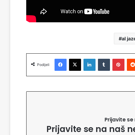
al ja
Facebook
X
LinkedIn
Tumblr
Pinterest
Podijeli
Prijavite s
Prijavite se na naš n