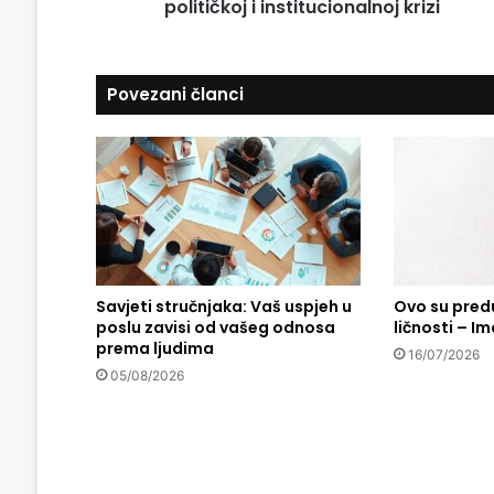
političkoj i institucionalnoj krizi
ć
e
:
s
C
u
r
Povezani članci
n
a
G
o
r
a
j
e
u
Savjeti stručnjaka: Vaš uspjeh u
Ovo su pred
o
poslu zavisi od vašeg odnosa
ličnosti – Ima
z
prema ljudima
b
16/07/2026
i
05/08/2026
l
j
n
o
j