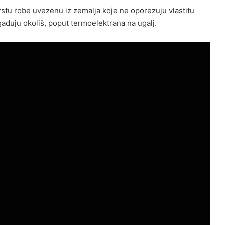
tu robe uvezenu iz zemalja koje ne oporezuju vlastitu
agađuju okoliš, poput termoelektrana na ugalj.