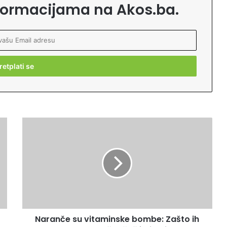
formacijama na Akos.ba.
N
a
r
a
n
č
e
s
u
Naranče su vitaminske bombe: Zašto ih
v