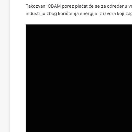
Takozvani CBAM porez plaćat će se za određenu vrs
industriju zbog korištenja energije iz izvora koji z