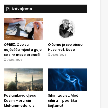
Izdvajamo
OPREZ: Ovo su
O čemu je sve pisao
najčešća mjesta gdje
Husein ef. Đozo
se sihr moze pronaći
06/08/2026
06/08/2026
Poslanikova djeca:
Sihir i zavist: Moć
Kasim – prvi sin
sihira ili podrška
Muhammeda, a.s.
šejtana?