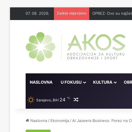
07. 08. 2026.
Zadnje objavljeno
OPREZ: Ovo su najčeš
NASLOVNA
U FOKUSU
KULTURA
OBR
℃
24
Random članak
Sarajevo, BiH
Naslovna
/
Ekonomija
/
Al Jazeera Business: Porez na 