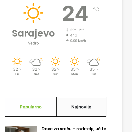
24
℃
Sarajevo
32º - 21º
44%
0.09 km/h
Vedro
32
32
32
35
35
℃
℃
℃
℃
℃
Fri
Sat
Sun
Mon
Tue
Popularno
Najnovije
Dove za sreću – roditelji, učite