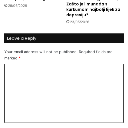
v
Zašto je limunada s
29/06/2026
i
kurkumom najbolji lijek za
j
depresiju?
e
23/05/2026
t
u
?
Leave a Reply
Your email address will not be published.
Required fields are
marked
*
C
o
m
m
e
n
t