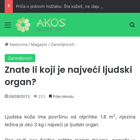
Priča o jednom hidžabu: Šta kažeš, ne daju ti roditelji?
Meni
Pr
Naslovna
/
Magazin
/
Zanimljivosti
Zanimljivosti
Znate li koji je najveći ljudski
organ?
06/08/2013
233
Prije minutu
2
Ljudska koža ima površinu od otprilike 1.8 m
, njezina
težina je oko 3 kg i najveći je ljudski organ.