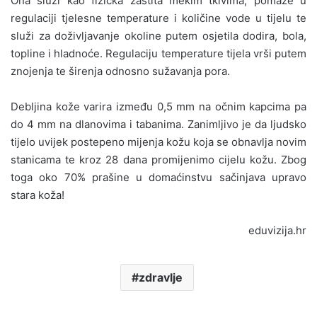
Ona služi kao fizička zaštita mekim tkivima, pomaže u
regulaciji tjelesne temperature i količine vode u tijelu te
služi za doživljavanje okoline putem osjetila dodira, bola,
topline i hladnoće. Regulaciju temperature tijela vrši putem
znojenja te širenja odnosno sužavanja pora.
Debljina kože varira između 0,5 mm na očnim kapcima pa
do 4 mm na dlanovima i tabanima. Zanimljivo je da ljudsko
tijelo uvijek postepeno mijenja kožu koja se obnavlja novim
stanicama te kroz 28 dana promijenimo cijelu kožu. Zbog
toga oko 70% prašine u domaćinstvu sačinjava upravo
stara koža!
eduvizija.hr
zdravlje