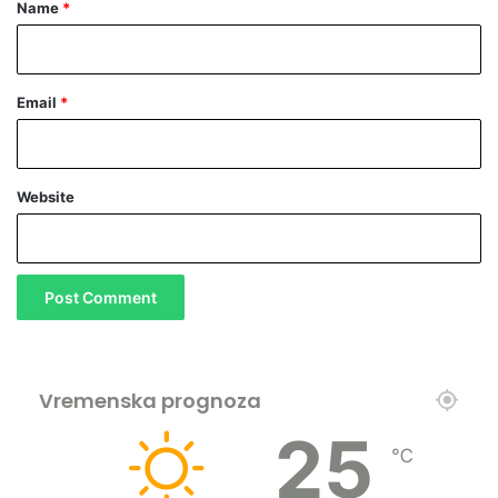
*
Name
*
Email
*
Website
Vremenska prognoza
25
℃