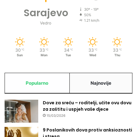
Sarajevo
30º - 19º
50%
1.21 km/h
Vedro
30
33
34
33
33
℃
℃
℃
℃
℃
Sun
Mon
Tue
Wed
Thu
Popularno
Najnovije
Dove za sreću – roditelji, učite ovu dovu
za zaštitu i uspjeh vaše djece
15/03/2026
9 Poslanikovih dova protiv anksioznosti
i stresa