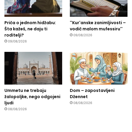
Priča o jednom hidžabu:
''Kur'anske zanimljivosti –
Šta kažeš, ne daju ti
vodič malom mufessiru''
roditelji?
09/08/2026
09/08/2026
Ummetu ne trebaju
Dom – zapostavljeni
žalopoljke, nego odgojeni
Džennet
ljudi
08/08/2026
08/08/2026