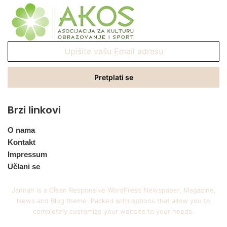
Upišite
vašu
Email
adresu
Brzi linkovi
O nama
Kontakt
Impressum
Učlani se
Jannah is a Clean Responsive WordPress Newspaper, Magazine,
News and Blog theme. Packed with options that allow you to
completely customize your website to your needs.