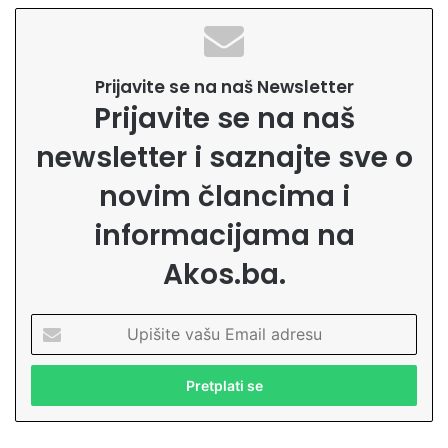
Prijavite se na naš Newsletter
Prijavite se na naš
newsletter i saznajte sve o
novim člancima i
informacijama na
Akos.ba.
U
p
i
š
i
t