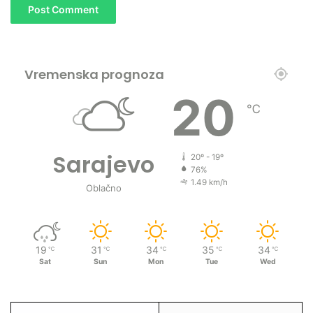
Vremenska prognoza
20
℃
Sarajevo
20º - 19º
76%
1.49 km/h
Oblačno
19
31
34
35
34
℃
℃
℃
℃
℃
Sat
Sun
Mon
Tue
Wed