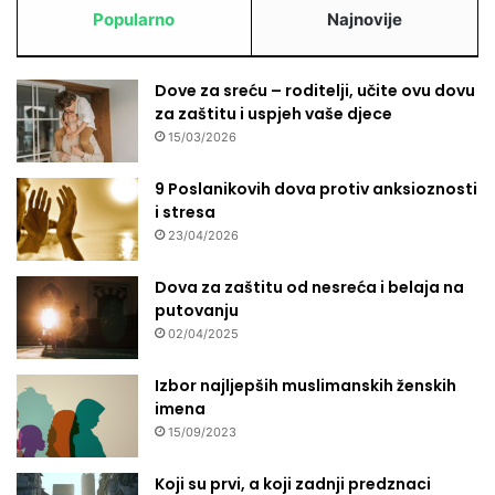
Popularno
Najnovije
Dove za sreću – roditelji, učite ovu dovu
za zaštitu i uspjeh vaše djece
15/03/2026
9 Poslanikovih dova protiv anksioznosti
i stresa
23/04/2026
Dova za zaštitu od nesreća i belaja na
putovanju
02/04/2025
Izbor najljepših muslimanskih ženskih
imena
15/09/2023
Koji su prvi, a koji zadnji predznaci