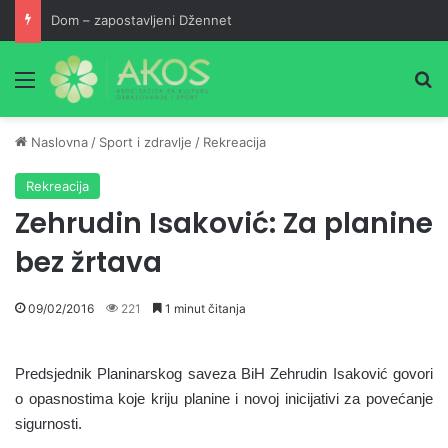
Dom – zapostavljeni Džennet
Meni
Pr
Naslovna
/
Sport i zdravlje
/
Rekreacija
Rekreacija
Zehrudin Isaković: Za planine
bez žrtava
09/02/2016
221
1 minut čitanja
Predsjednik Planinarskog saveza BiH Zehrudin Isaković govori
o opasnostima koje kriju planine i novoj inicijativi za povećanje
sigurnosti.