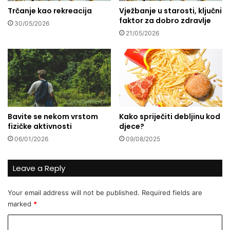
n
Trčanje kao rekreacija
Vježbanje u starosti, ključni
m
faktor za dobro zdravlje
i
B
30/05/2026
l
e
21/05/2026
j
r
u
b
b
i
a
ć
v
:
i
B
v
e
Bavite se nekom vrstom
Kako spriječiti debljinu kod
o
s
fizičke aktivnosti
djece?
l
p
j
06/01/2026
09/08/2025
l
a
a
t
Leave a Reply
n
a
Your email address will not be published.
Required fields are
o
marked
*
b
u
C
k