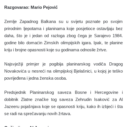
Razgovarao: Mario Pejović
Zemlje Zapadnog Balkana su u svijetu poznate po svojim
prirodnim ljepotama i planinama koje posjetioce ostavljaju bez
daha, što je i jedan od razloga zbog čega je Sarajevo 1984.
godine bilo domaćin Zimskih olimpijskih igara. Ipak, te planine
kriju i brojne opasnosti koje su godinama odnosile žrtve.
Najsvježiji primjer je pogibija planinarskog vodiča Dragog
Novakovića u nesreći na olimpijskoj Bjelašnici, u kojoj je teško
povrijeđena i jedna ženska osoba.
Predsjednik Planinarskog saveza Bosne i Hercegovine i
dobitnik Zlatne značke tog saveza Zehrudin Isaković za Al
Jazeeru pojašnjava koje se opasnosti kriju, kako ih izbjeći i šta
se radi na sprečavanju novih žrtava.