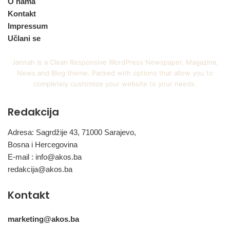
O nama
Kontakt
Impressum
Učlani se
Jannah is a Clean Responsive WordPress Newspaper, Magazine,
News and Blog theme. Packed with options that allow you to
completely customize your website to your needs.
Redakcija
Adresa: Sagrdžije 43, 71000 Sarajevo,
Bosna i Hercegovina
E-mail :
info@akos.ba
redakcija@akos.ba
Kontakt
marketing@akos.ba