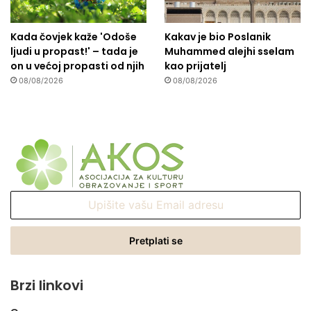
Kada čovjek kaže 'Odoše
Kakav je bio Poslanik
ljudi u propast!' – tada je
Muhammed alejhi sselam
on u većoj propasti od njih
kao prijatelj
08/08/2026
08/08/2026
Upišite
vašu
Email
adresu
Brzi linkovi