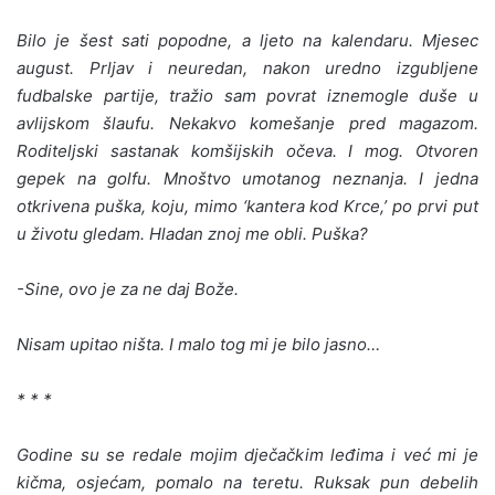
Bilo je šest sati popodne, a ljeto na kalendaru. Mjesec
august. Prljav i neuredan, nakon uredno izgubljene
fudbalske partije, tražio sam povrat iznemogle duše u
avlijskom šlaufu. Nekakvo komešanje pred magazom.
Roditeljski sastanak komšijskih očeva. I mog. Otvoren
gepek na golfu. Mnoštvo umotanog neznanja. I jedna
otkrivena puška, koju, mimo ‘kantera kod Krce,’ po prvi put
u životu gledam. Hladan znoj me obli. Puška?
-Sine, ovo je za ne daj Bože.
Nisam upitao ništa. I malo tog mi je bilo jasno…
* * *
Godine su se redale mojim dječačkim leđima i već mi je
kičma, osjećam, pomalo na teretu. Ruksak pun debelih