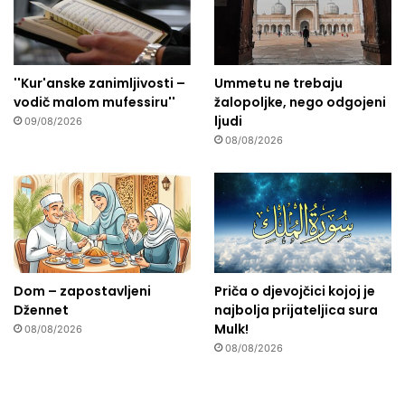
''Kur'anske zanimljivosti –
Ummetu ne trebaju
vodič malom mufessiru''
žalopoljke, nego odgojeni
ljudi
09/08/2026
08/08/2026
Dom – zapostavljeni
Priča o djevojčici kojoj je
Džennet
najbolja prijateljica sura
Mulk!
08/08/2026
08/08/2026