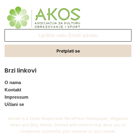
Upišite
vašu
Email
adresu
Brzi linkovi
O nama
Kontakt
Impressum
Učlani se
Jannah is a Clean Responsive WordPress Newspaper, Magazine,
News and Blog theme. Packed with options that allow you to
completely customize your website to your needs.