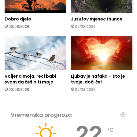
j
o
u
m
Dobro djelo
Jusufov mjesec i sunce
d
e
i
k
08/08/2026
05/08/2026
m
š
a
a
v
a
n
a
š
Voljena moja, reci babi
Ljubav je nafaka – što je
a
svom da ćeš biti moja
tvoje, doći će!
s
r
02/08/2026
02/08/2026
c
a
Vremenska prognoza
22
℃