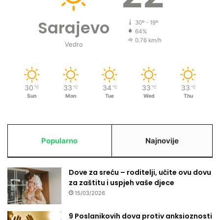
Sarajevo
30º - 19º
64%
0.76 km/h
Vedro
30
33
34
33
33
℃
℃
℃
℃
℃
Sun
Mon
Tue
Wed
Thu
Popularno
Najnovije
Dove za sreću – roditelji, učite ovu dovu
za zaštitu i uspjeh vaše djece
15/03/2026
9 Poslanikovih dova protiv anksioznosti