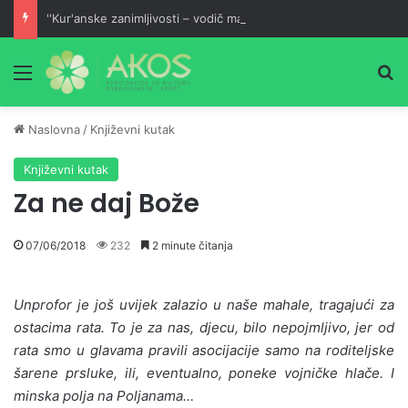
''Kur'anske zanimljivosti – vodič malom mufessiru''
Meni
Pr
Naslovna
/
Književni kutak
Književni kutak
Za ne daj Bože
07/06/2018
232
2 minute čitanja
Unprofor je još uvijek zalazio u naše mahale, tragajući za
ostacima rata. To je za nas, djecu, bilo nepojmljivo, jer od
rata smo u glavama pravili asocijacije samo na roditeljske
šarene prsluke, ili, eventualno, poneke vojničke hlače. I
minska polja na Poljanama…