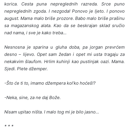
korica. Cesta puna nepreglednih razreda. Srce puno
nepreglednih zgoda. I nezgoda! Ponovo je ljeto. I ponovo
august. Mama malo briše prozore. Babo malo briše prašinu
sa magazanskog alata. Kao da se beskrajan sklad sručio
nad nama, i sve je kako treba…
Nesnosna je sparina u gluha doba, pa jorgan prevrćem
desno – lijevo. Opet sam žedan i opet mi usta tragaju za
nekakvim šlaufom. Hrlim kuhinji kao pustinjak oazi. Mama.
Sjedi. Plete džemper.
-Što će ti to, imamo džempera kol’ko hoćeš!?
-Neka, sine, za ne daj Bože.
Nisam upitao ništa. I malo tog mi je bilo jasno…
* * *