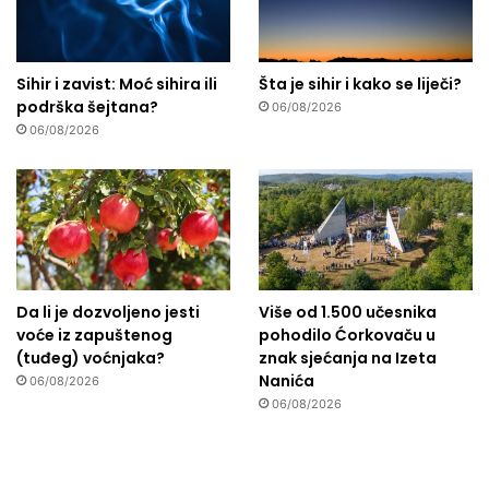
Sihir i zavist: Moć sihira ili
Šta je sihir i kako se liječi?
podrška šejtana?
06/08/2026
06/08/2026
Da li je dozvoljeno jesti
Više od 1.500 učesnika
voće iz zapuštenog
pohodilo Ćorkovaču u
(tuđeg) voćnjaka?
znak sjećanja na Izeta
Nanića
06/08/2026
06/08/2026