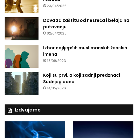
23/04/2026
Dova za zaštitu od nesreća i belaja na
putovanju
02/04/2025
Izbor najljepših muslimanskih ženskih
imena
15/09/2023
Koji su prvi, a koji zadnji predznaci
Sudnjeg dana
14/05/2026
Izdvajamo