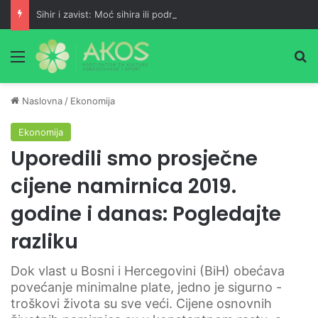
Sihir i zavist: Moć sihira ili podrška šejtana?
Meni
Pr
Naslovna
/
Ekonomija
Ekonomija
Uporedili smo prosječne
cijene namirnica 2019.
godine i danas: Pogledajte
razliku
Dok vlast u Bosni i Hercegovini (BiH) obećava
povećanje minimalne plate, jedno je sigurno -
troškovi života su sve veći. Cijene osnovnih