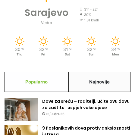
r
e
Sarajevo
31º - 22º
ž
30%
i
1.31 km/h
Vedro
m
a
30
32
31
32
34
℃
℃
℃
℃
℃
Thu
Fri
Sat
Sun
Mon
Popularno
Najnovije
Dove za sreću – roditelji, učite ovu dovu
za zaštitu i uspjeh vaše djece
15/03/2026
9 Poslanikovih dova protiv anksioznosti
i stresa