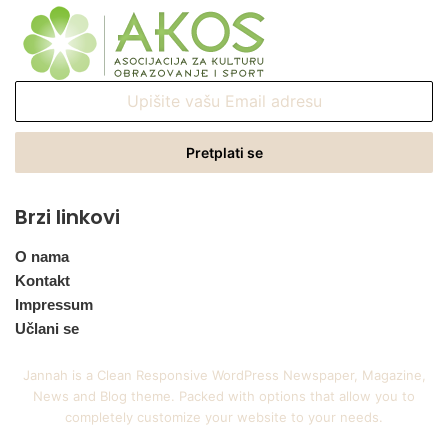
Upišite
vašu
Email
adresu
Brzi linkovi
O nama
Kontakt
Impressum
Učlani se
Jannah is a Clean Responsive WordPress Newspaper, Magazine,
News and Blog theme. Packed with options that allow you to
completely customize your website to your needs.