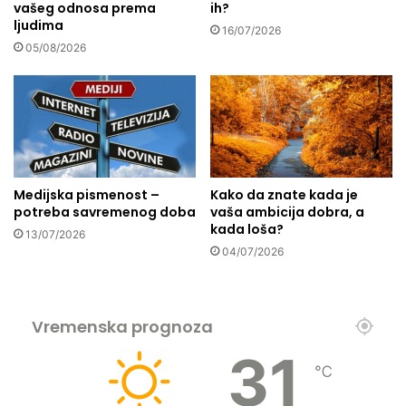
vašeg odnosa prema
ih?
s
a
ljudima
k
d
16/07/2026
u
05/08/2026
a
n
n
a
e
k
i
o
s
n
p
p
a
a
d
Medijska pismenost –
Kako da znate kada je
d
n
potreba savremenog doba
vaša ambicija dobra, a
a
e
kada loša?
13/07/2026
A
m
04/07/2026
s
o
s
g
a
l
d
u
Vremenska prognoza
o
p
v
31
i
℃
o
?
g