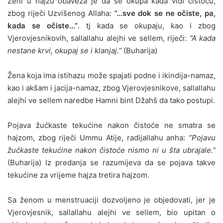
Ženi u hajzu obaveza je da se okupa kada vidi čistoću,
zbog riječi Uzvišenog Allaha:
”…sve dok se ne očiste, pa,
kada se očiste…”
. tj kada se okupaju, kao i zbog
Vjerovjesnikovih, sallallahu alejhi ve sellem, riječi:
”A kada
nestane krvi, okupaj se i klanjaj.”
(Buharija)
Žena koja ima istihazu može spajati podne i ikindija-namaz,
kao i akšam i jacija-namaz, zbog Vjerovjesnikove, sallallahu
alejhi ve sellem naredbe Hamni bint Džahš da tako postupi.
Pojava žućkaste tekućine nakon čistoće ne smatra se
hajzom, zbog riječi Ummu Atije, radijallahu anha:
”Pojavu
žućkaste tekućine nakon čistoće nismo ni u šta ubrajale.”
(Buharija) Iz predanja se razumijeva da se pojava takve
tekućine za vrijeme hajza tretira hajzom.
Sa ženom u menstruaciji dozvoljeno je objedovati, jer je
Vjerovjesnik, sallallahu alejhi ve sellem, bio upitan o