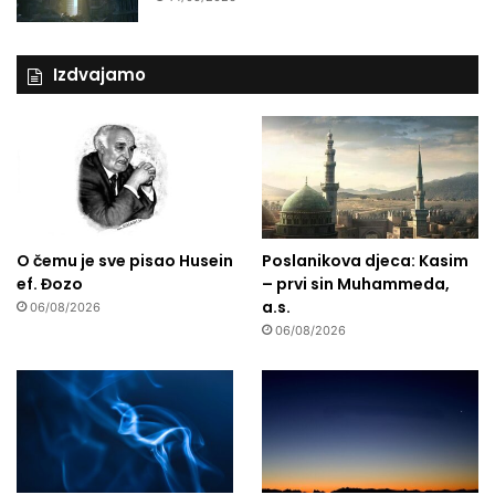
Izdvajamo
O čemu je sve pisao Husein
Poslanikova djeca: Kasim
ef. Đozo
– prvi sin Muhammeda,
a.s.
06/08/2026
06/08/2026