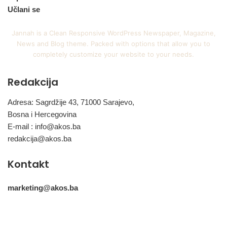
Učlani se
Jannah is a Clean Responsive WordPress Newspaper, Magazine,
News and Blog theme. Packed with options that allow you to
completely customize your website to your needs.
Redakcija
Adresa: Sagrdžije 43, 71000 Sarajevo,
Bosna i Hercegovina
E-mail :
info@akos.ba
redakcija@akos.ba
Kontakt
marketing@akos.ba