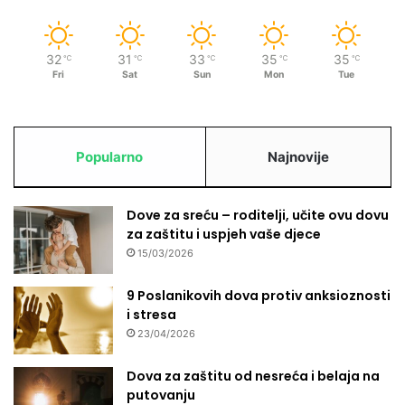
32
31
33
35
35
℃
℃
℃
℃
℃
Fri
Sat
Sun
Mon
Tue
Popularno
Najnovije
Dove za sreću – roditelji, učite ovu dovu
za zaštitu i uspjeh vaše djece
15/03/2026
9 Poslanikovih dova protiv anksioznosti
i stresa
23/04/2026
Dova za zaštitu od nesreća i belaja na
putovanju