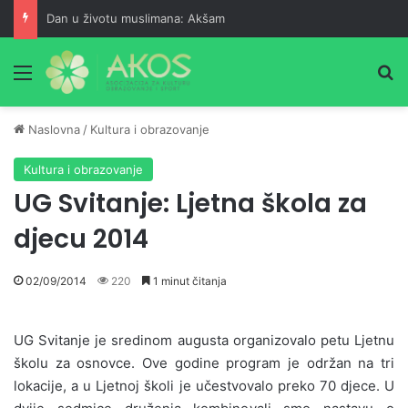
Dan u životu muslimana: Akšam
Meni
Pr
Naslovna
/
Kultura i obrazovanje
Kultura i obrazovanje
UG Svitanje: Ljetna škola za
djecu 2014
02/09/2014
220
1 minut čitanja
UG Svitanje je sredinom augusta organizovalo petu Ljetnu
školu za osnovce. Ove godine program je održan na tri
lokacije, a u Ljetnoj školi je učestvovalo preko 70 djece. U