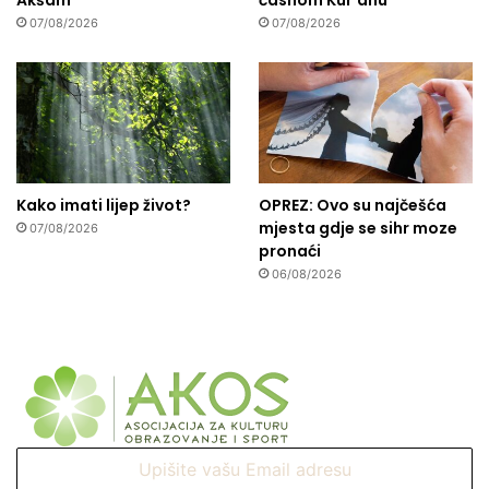
Akšam
časnom Kur'anu
07/08/2026
07/08/2026
Kako imati lijep život?
OPREZ: Ovo su najčešća
mjesta gdje se sihr moze
07/08/2026
pronaći
06/08/2026
Upišite
vašu