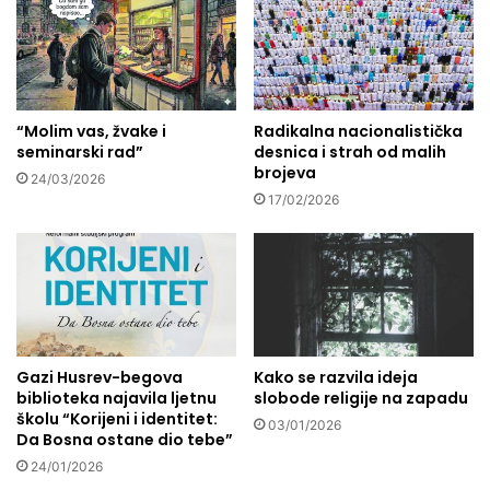
r
a
a
š
!
e
g
z
“Molim vas, žvake i
Radikalna nacionalistička
d
seminarski rad”
desnica i strah od malih
r
brojeva
a
24/03/2026
v
17/02/2026
l
j
a
Gazi Husrev-begova
Kako se razvila ideja
biblioteka najavila ljetnu
slobode religije na zapadu
školu “Korijeni i identitet:
03/01/2026
Da Bosna ostane dio tebe”
24/01/2026