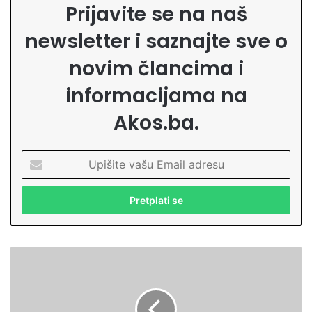
Prijavite se na naš
newsletter i saznajte sve o
novim člancima i
informacijama na
Akos.ba.
U
p
i
š
i
t
e
N
v
e
a
d
š
o
u
z