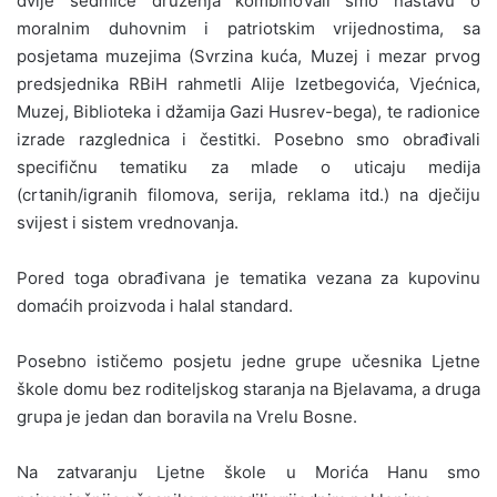
dvije sedmice druženja kombinovali smo nastavu o
moralnim duhovnim i patriotskim vrijednostima, sa
posjetama muzejima (Svrzina kuća, Muzej i mezar prvog
predsjednika RBiH rahmetli Alije Izetbegovića, Vjećnica,
Muzej, Biblioteka i džamija Gazi Husrev-bega), te radionice
izrade razglednica i čestitki. Posebno smo obrađivali
specifičnu tematiku za mlade o uticaju medija
(crtanih/igranih filomova, serija, reklama itd.) na dječiju
svijest i sistem vrednovanja.
Pored toga obrađivana je tematika vezana za kupovinu
domaćih proizvoda i halal standard.
Posebno ističemo posjetu jedne grupe učesnika Ljetne
škole domu bez roditeljskog staranja na Bjelavama, a druga
grupa je jedan dan boravila na Vrelu Bosne.
Na zatvaranju Ljetne škole u Morića Hanu smo