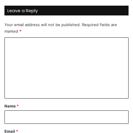
Leave a Reply
Your email address will not be published.
Required fields are
marked
*
C
o
m
m
e
n
t
*
Name
*
Email
*