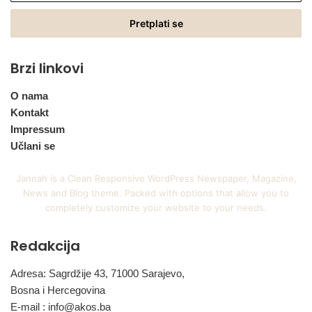
Email
adresu
Brzi linkovi
O nama
Kontakt
Impressum
Učlani se
Jannah is a Clean Responsive WordPress Newspaper, Magazine,
News and Blog theme. Packed with options that allow you to
completely customize your website to your needs.
Redakcija
Adresa: Sagrdžije 43, 71000 Sarajevo,
Bosna i Hercegovina
E-mail :
info@akos.ba