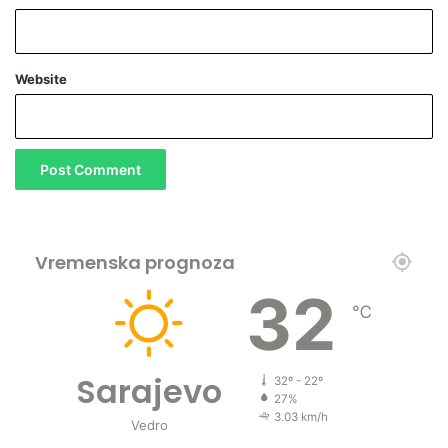
Website
Vremenska prognoza
32
℃
Sarajevo
32º - 22º
27%
3.03 km/h
Vedro