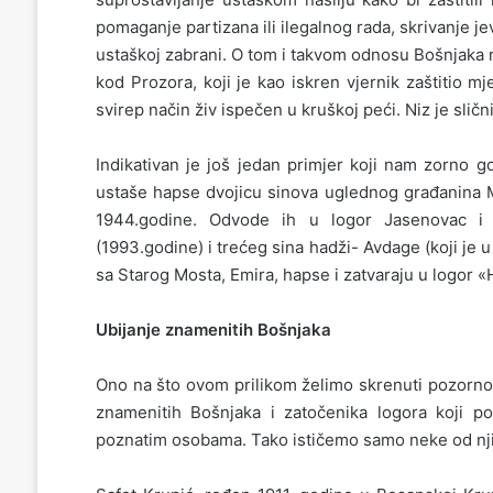
pomaganje partizana ili ilegalnog rada, skrivanje j
ustaškoj zabrani. O tom i takvom odnosu Bošnjaka 
kod Prozora, koji je kao iskren vjernik zaštitio m
svirep način živ ispečen u kruškoj peći. Niz je sli
Indikativan je još jedan primjer koji nam zorno go
ustaše hapse dvojicu sinova uglednog građanina M
1944.godine. Odvode ih u logor Jasenovac i 
(1993.godine) i trećeg sina hadži- Avdage (koji j
sa Starog Mosta, Emira, hapse i zatvaraju u logor 
Ubijanje znamenitih Bošnjaka
Ono na što ovom prilikom želimo skrenuti pozornos
znamenitih Bošnjaka i zatočenika logora koji pot
poznatim osobama. Tako ističemo samo neke od nji