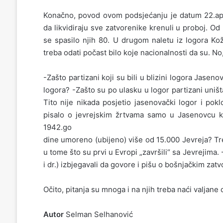
Konačno, povod ovom podsjećanju je datum 22.apri
da likvidiraju sve zatvorenike krenuli u proboj. Od 
se spasilo njih 80. U drugom naletu iz logora Kož
treba odati počast bilo koje nacionalnosti da su. No
-Zašto partizani koji su bili u blizini logora Jase
logora? -Zašto su po ulasku u logor partizani uniš
Tito nije nikada posjetio jasenovački logor i po
pisalo o jevrejskim žrtvama samo u Jasenovcu k
1942.go
dine umoreno (ubijeno) više od 15.000 Jevreja? Tre
u tome što su prvi u Evropi „završili“ sa Jevrejima. 
i dr.) izbjegavali da govore i pišu o bošnjačkim za
Očito, pitanja su mnoga i na njih treba naći valjan
Autor
Selman Selhanović