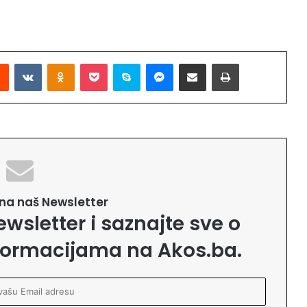
Reddit
VKontakte
Odnoklassniki
Pocket
Skype
Messenger
Podijeli putem Emaila
Printaj
e na naš Newsletter
ewsletter i saznajte sve o
formacijama na Akos.ba.