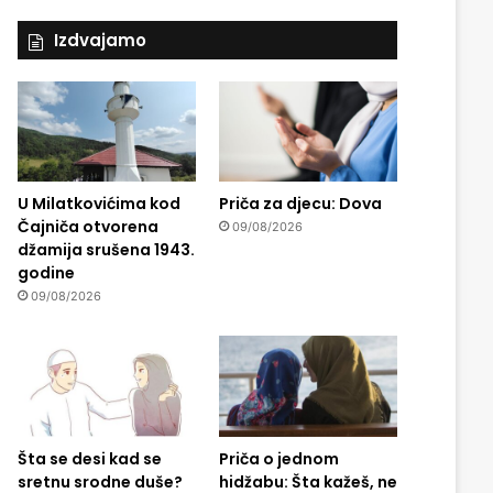
Izdvajamo
U Milatkovićima kod
Priča za djecu: Dova
Čajniča otvorena
09/08/2026
džamija srušena 1943.
godine
09/08/2026
Šta se desi kad se
Priča o jednom
sretnu srodne duše?
hidžabu: Šta kažeš, ne