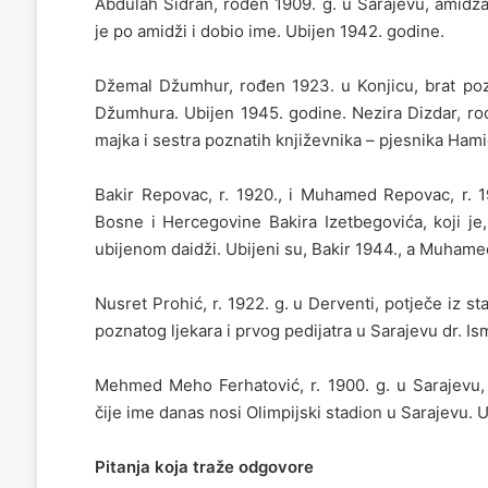
Abdulah Sidran, rođen 1909. g. u Sarajevu, amidž
je po amidži i dobio ime. Ubijen 1942. godine.
Džemal Džumhur, rođen 1923. u Konjicu, brat pozna
Džumhura. Ubijen 1945. godine. Nezira Dizdar, rođe
majka i sestra poznatih književnika – pjesnika Ham
Bakir Repovac, r. 1920., i Muhamed Repovac, r. 1
Bosne i Hercegovine Bakira Izetbegovića, koji je,
ubijenom daidži. Ubijeni su, Bakir 1944., a Muhame
Nusret Prohić, r. 1922. g. u Derventi, potječe iz st
poznatog ljekara i prvog pedijatra u Sarajevu dr. Is
Mehmed Meho Ferhatović, r. 1900. g. u Sarajevu
čije ime danas nosi Olimpijski stadion u Sarajevu. 
Pitanja koja traže odgovore