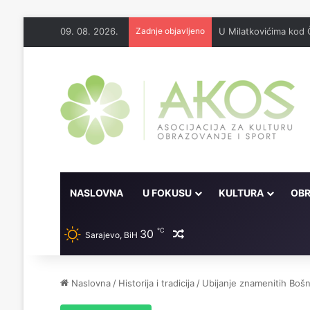
09. 08. 2026.
Zadnje objavljeno
U Milatkovićima kod 
NASLOVNA
U FOKUSU
KULTURA
OBR
℃
30
Random članak
Sarajevo, BiH
Naslovna
/
Historija i tradicija
/
Ubijanje znamenitih Boš