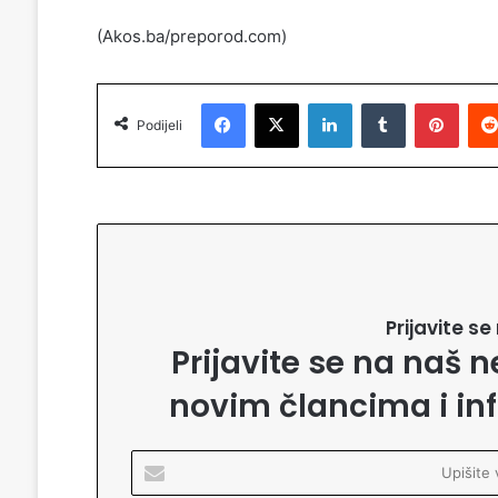
(Akos.ba/preporod.com)
Facebook
X
LinkedIn
Tumblr
Pinterest
Podijeli
Prijavite s
Prijavite se na naš n
novim člancima i in
U
p