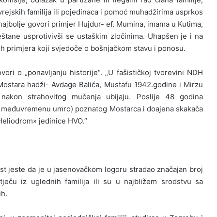
evrejskih familija ili pojedinaca i pomoć muhadžirima usprkos
najbolje govori primjer Hujdur- ef. Mumina, imama u Kutima,
ještane usprotivivši se ustaškim zločinima. Uhapšen je i na
čnih primjera koji svjedoče o bošnjačkom stavu i ponosu.
vori o „ponavljanju historije“. „U fašističkoj tvorevini NDH
ostara hadži- Avdage Balića, Mustafu 1942.godine i Mirzu
nakon strahovitog mučenja ubijaju. Poslije 48 godina
e u međuvremenu umro) poznatog Mostarca i doajena skakača
«Heliodrom» jedinice HVO.“
t jeste da je u jasenovačkom logoru stradao značajan broj
ječu iz uglednih familija ili su u najbližem srodstvu sa
h.