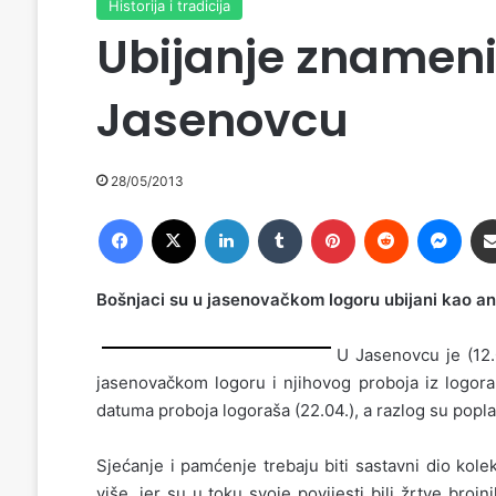
Historija i tradicija
Ubijanje znameni
Jasenovcu
28/05/2013
Facebook
X
LinkedIn
Tumblr
Pinterest
Reddit
Messenger
Bošnjaci su u jasenovačkom logoru ubijani kao ant
U Jasenovcu je (12
jasenovačkom logoru i njihovog proboja iz logora
datuma proboja logoraša (22.04.), a razlog su popla
Sjećanje i pamćenje trebaju biti sastavni dio kole
više, jer su u toku svoje povijesti bili žrtve brojn