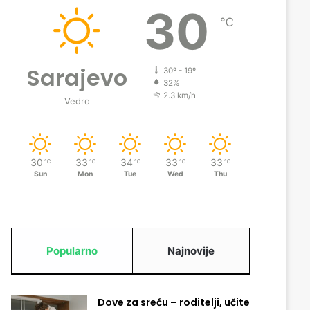
30
℃
Sarajevo
30º - 19º
32%
2.3 km/h
Vedro
30
33
34
33
33
℃
℃
℃
℃
℃
Sun
Mon
Tue
Wed
Thu
Popularno
Najnovije
Dove za sreću – roditelji, učite