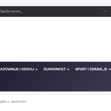
Čajniča otvorena džamija srušena 1943. godine
AZOVANJE I ODGOJ
DUHOVNOST
SPORT I ZDRAVLJE
njaka u Jasenovcu