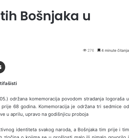
tih Bošnjaka u
276
4 minute čitanja
Podijeli putem Emaila
ifašisti
.05.) održana komemoracija povodom stradanja logoraša u
 prije 68 godina. Komemoracija je održana tri sedmice od
ve u aprilu, upravo na godišnjicu proboja
ktivnog identiteta svakog naroda, a Bošnjaka tim prije i tim
ih zločina o kojima se u prošlosti malo ili nimalo govorilo i