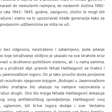
 i narasli do neslućenih razmjera, do nedavnih zločina 1992-
z rata 1942- 1945. godine, zasigurno, zločini bi mogli biti
 računa i stalno na to upozoravati mlađe generacije kako se
 povijesnim udžbenicima se ništa ne uči.
lo bez odgovora, neistraženo i zatamnjeno, jeste pitanje
 koje istraživanje stidljivo je ukazalo na sve strahote kroz
naći u društveno-političkom sistemu, ali i u nama samima.
a u prošlosti dipl. pravnik Nihad Halilbegović se hrabro i
 u jasenovačkom logoru. On je tako proučio dosta povijesne
sti rezultiralo njegovom knjigom „Bošnjaci u Jasenovačkom
utoliko značajna što ukazuje na namjere nacionalista u
račun drugih. Ono što knjiga Nihada Halilbegović dokazuje
g svog antifašističkog opredjeljenja. Halilbegović ovoj
i, uglavnom, bili šrtve logora dodaje i ove: Verbalno
komšije, odlazak u partizane ili ilegalni rad člana familije,