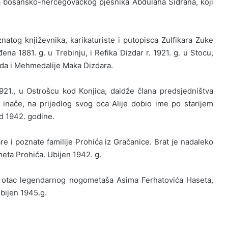
a bosansko-hercegovačkog pjesnika Abdulaha Sidrana, koji
tog književnika, karikaturiste i putopisca Zulfikara Zuke
na 1881. g. u Trebinju, i Refika Dizdar r. 1921. g. u Stocu,
ida i Mehmedalije Maka Dizdara.
921., u Ostrošcu kod Konjica, daidže člana predsjedništva
 inače, na prijedlog svog oca Alije dobio ime po starijem
d 1942. godine.
are i poznate familije Prohića iz Gračanice. Brat je nadaleko
meta Prohića. Ubijen 1942. g.
, otac legendarnog nogometaša Asima Ferhatovića Haseta,
Ubijen 1945.g.