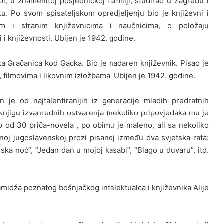
i, u znamenitoj posjedničkoj familiji, studirao u Zagrebu i
tu. Po svom spisateljskom opredjeljenju bio je književni i
m i stranim književnicima i naučnicima, o položaju
i književnosti. Ubijen je 1942. godine.
a Gračanica kod Gacka. Bio je nadaren književnik. Pisao je
a, filmovima i likovnim izložbama. Ubijen je 1942. godine.
n je od najtalentiranijih iz generacije mladih predratnih
o knjigu izvanrednih ostvarenja (nekoliko pripovjedaka mu je
lo od 30 priča-novela , po obimu je maleno, ali sa nekoliko
noj jugoslavenskoj prozi pisanoj između dva svjetska rata:
nska noć”, “Jedan dan u mojoj kasabi”, “Blago u duvaru”, itd.
, amidža poznatog bošnjačkog intelektualca i književnika Alije