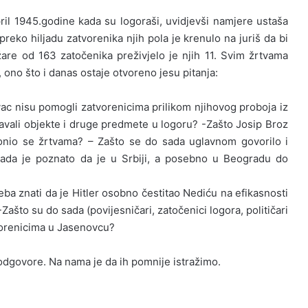
l 1945.godine kada su logoraši, uvidjevši namjere ustaša
preko hiljadu zatvorenika njih pola je krenulo na juriš da bi
are od 163 zatočenika preživjelo je njih 11. Svim žrtvama
, ono što i danas ostaje otvoreno jesu pitanja:
novac nisu pomogli zatvorenicima prilikom njihovog proboja iz
tavali objekte i druge predmete u logoru? -Zašto Josip Broz
klonio se žrtvama? – Zašto se do sada uglavnom govorilo i
ada je poznato da je u Srbiji, a posebno u Beogradu do
ba znati da je Hitler osobno čestitao Nediću na efikasnosti
-Zašto su do sada (povijesničari, zatočenici logora, političari
tvorenicima u Jasenovcu?
e odgovore. Na nama je da ih pomnije istražimo.