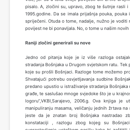
pisalo. A, zločini su, upravo, zbog te šutnje rasli
1995.godine. Da se imala prijašnja pouka, pouka i
spriječeni. Otuda o tome, nadalje, nužno je voditi
povijest ne bi ponavljala. No, o tome u našim novih
Raniji zločini generirali su nove
Jedno od pitanja koje je iz više razloga ostaja
stradanja Bošnjaka u Drugom svjetskom ratu. Tek po
koje su prošli Bošnjaci. Razloge tome možemo pro
Shvatajući potrebu osvjetljavanja sudbine Bošnjak
predano upustio u istraživanje stradanja Bošnjaka
građe, te saslušao mnoge svjedoke što je u krajno
logoru“,VKBI,Sarajevo, 2006.g. Ova knjiga je 
manipuliranju masama, veličanju jednih žrtava na 
jeste da je znatan broj Bošnjaka nastradao zbo
konstataciji , razlogu zbog kojeg su Bošnjac
suprostavljanje ustaškom nasilju kako bi zaštitili 