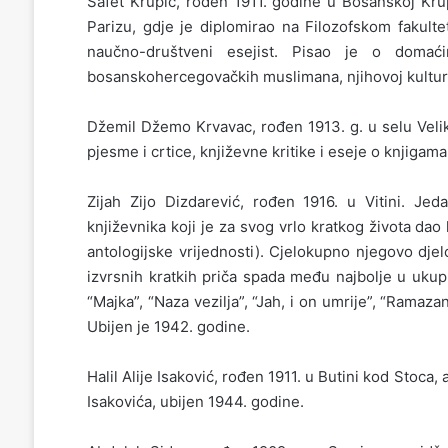
Safet Krupić, rođen 1911. godine u Bosanskoj Krup
Parizu, gdje je diplomirao na Filozofskom fakulte
naučno-društveni esejist. Pisao je o domaći
bosanskohercegovačkih muslimana, njihovoj kulturi 
Džemil Džemo Krvavac, rođen 1913. g. u selu Velik
pjesme i crtice, književne kritike i eseje o knjigam
Zijah Zijo Dizdarević, rođen 1916. u Vitini. Jeda
književnika koji je za svog vrlo kratkog života da
antologijske vrijednosti). Cjelokupno njegovo dje
izvrsnih kratkih priča spada među najbolje u ukup
“Majka”, “Naza vezilja”, “Jah, i on umrije”, “Ramaza
Ubijen je 1942. godine.
Halil Alije Isaković, rođen 1911. u Butini kod Stoca
Isakovića, ubijen 1944. godine.