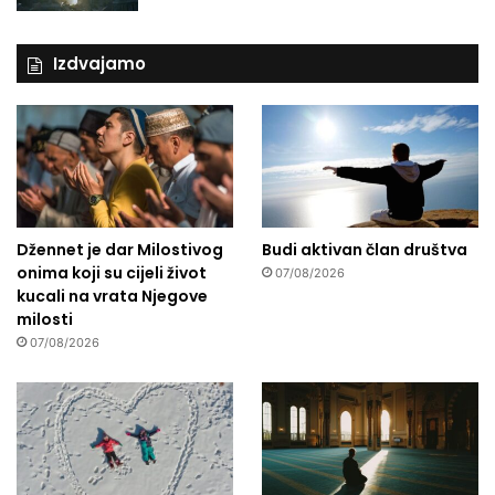
Izdvajamo
Džennet je dar Milostivog
Budi aktivan član društva
onima koji su cijeli život
07/08/2026
kucali na vrata Njegove
milosti
07/08/2026