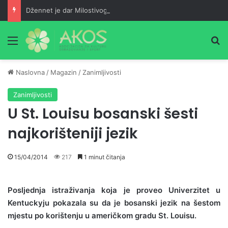
Džennet je dar Milostivog onima koji su cijeli život kucali na vrata Njegove milosti
Meni
Pr
Naslovna
/
Magazin
/
Zanimljivosti
Zanimljivosti
U St. Louisu bosanski šesti
najkorišteniji jezik
15/04/2014
217
1 minut čitanja
Posljednja istraživanja koja je proveo Univerzitet u
Kentuckyju pokazala su da je bosanski jezik na šestom
mjestu po korištenju u američkom gradu St. Louisu.