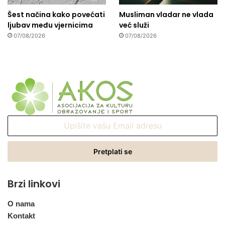
Šest načina kako povećati
Musliman vladar ne vlada
ljubav među vjernicima
već služi
07/08/2026
07/08/2026
Upišite
vašu
Email
adresu
Brzi linkovi
O nama
Kontakt