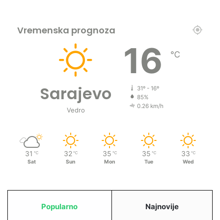
a
n
d
Vremenska prognoza
ž
16
i
℃
ć
Sarajevo
31º - 16º
85%
0.26 km/h
Vedro
31
32
35
35
33
℃
℃
℃
℃
℃
Sat
Sun
Mon
Tue
Wed
Popularno
Najnovije