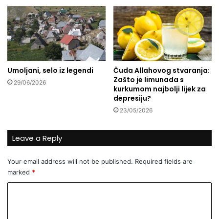
k
i
h
t
r
a
d
Umoljani, selo iz legendi
Čuda Allahovog stvaranja:
i
Zašto je limunada s
29/06/2026
c
kurkumom najbolji lijek za
i
depresiju?
o
23/05/2026
n
a
l
Leave a Reply
i
s
Your email address will not be published.
Required fields are
t
marked
*
a
:
C
I
o
b
r