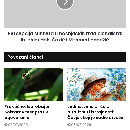
t
e
i
p
i
c
j
i
a
j
Percepcija sunneta u bošnjačkih tradicionalista:
a
Ibrahim Haki Čokić i Mehmed Handžić
s
u
n
Povezani članci
n
e
t
a
u
b
o
š
Praktično: Isprobajte
Jedinstvena priča o
n
Sokratov test protiv
altruizmu i istrajnosti:
j
ogovaranja
Čovjek koji je sadio drveće
a
č
05/07/2026
03/07/2026