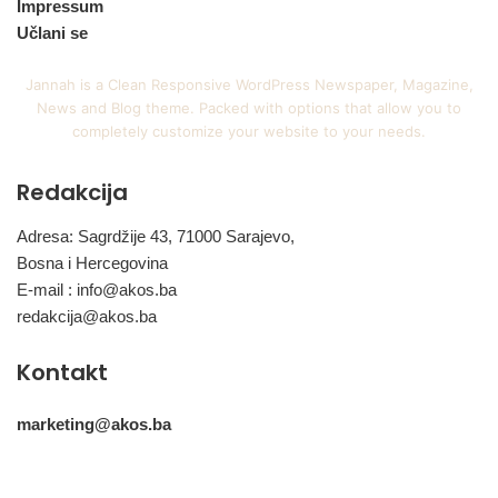
Impressum
Učlani se
Jannah is a Clean Responsive WordPress Newspaper, Magazine,
News and Blog theme. Packed with options that allow you to
completely customize your website to your needs.
Redakcija
Adresa: Sagrdžije 43, 71000 Sarajevo,
Bosna i Hercegovina
E-mail :
info@akos.ba
redakcija@akos.ba
Kontakt
marketing@akos.ba