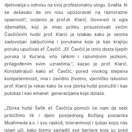
djelovanja u odnosu na svoj profesionalnu ulogu. Svašta bi
se dešavalo da oni nisu upozoravali na raznorazne
opasnosti“, ocijenio je prof.dr. Klarić. Govoreći iz ugla
džematlije, koji je imao priliku prisustvovati većini
Čavčićevih hutbi prof. Klarić ja istakao kako je veoma
zadovoljan zaključcima i porukama koje je kao krajnju
poruku upućivao ef. Čavčič. „Ef. Čavčić je iznio dosta lijepih
poruka iz Kur’ana, vrlo lahkim i razumljivim jezikom,
prilagođenim svim uzrastima.“, kazao je prof. Klarić.
Konstatirajući kako ef. Čavčić, pored visokog stepena
kompetentnosti, ima i zavidno životno, vjerničko iskustvo
prof. Klarić je rekao kako će ova zbirka hutbi poslužiti i kao
putokaz i kao emanet generacijama koje dolaze.
„Zbirka hutbi Šefik ef. Čavčića pomoći će nam da sebi
približimo lik i djelo posljednjeg Božijeg poslanika
Muahmeda a.s. i svu raskoš, tolerantnost i ljubav kojoj nas
islam uči, kako bismo savladili sve barijere koje su pred