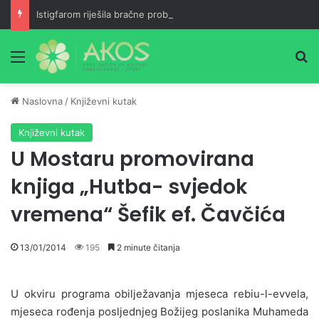
Istigfarom riješila bračne probleme
Meni
Pr
Naslovna
/
Književni kutak
Književni kutak
U Mostaru promovirana
knjiga „Hutba- svjedok
vremena“ Šefik ef. Čavčića
13/01/2014
195
2 minute čitanja
U okviru programa obilježavanja mjeseca rebiu-l-evvela,
mjeseca rođenja posljednjeg Božijeg poslanika Muhameda