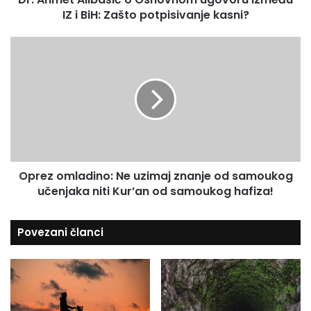
a
IZ i BiH: Zašto potpisivanje kasni?
i
d
b
r
a
O
e
š
p
s
i
r
u
ć
e
o
z
O
o
s
m
n
l
o
a
v
Oprez omladino: Ne uzimaj znanje od samoukog
d
n
učenjaka niti Kur’an od samoukog hafiza!
i
o
n
m
o
Povezani članci
u
:
g
N
o
e
v
u
o
z
r
i