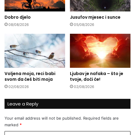
u
m
i
a
z
Dobro djelo
Jusufov mjesec i sunce
j
m
z
08/08/2026
05/08/2026
e
n
đ
a
u
n
I
j
Z
e
i
o
B
d
Voljena moja, reci babi
Ljubav je nafaka – što je
i
s
svom da ćeš biti moja
tvoje, doći će!
H
a
:
m
02/08/2026
02/08/2026
Z
o
a
u
Leave a Reply
š
k
t
o
o
g
Your email address will not be published.
Required fields are
p
u
marked
*
o
č