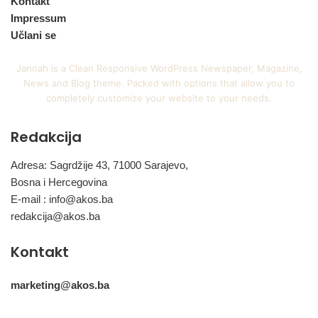
Kontakt
Impressum
Učlani se
Jannah is a Clean Responsive WordPress Newspaper, Magazine,
News and Blog theme. Packed with options that allow you to
completely customize your website to your needs.
Redakcija
Adresa: Sagrdžije 43, 71000 Sarajevo,
Bosna i Hercegovina
E-mail :
info@akos.ba
redakcija@akos.ba
Kontakt
marketing@akos.ba