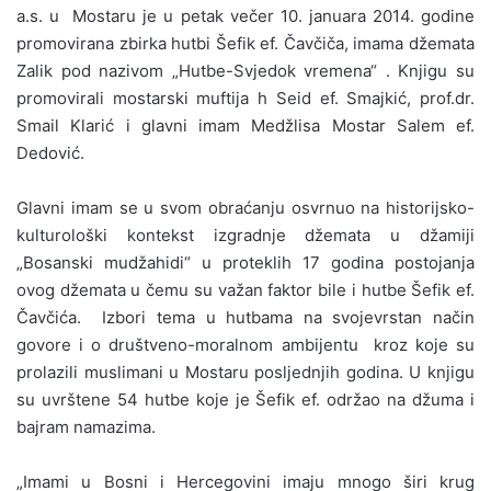
a.s. u Mostaru je u petak večer 10. januara 2014. godine
promovirana zbirka hutbi Šefik ef. Čavčiča, imama džemata
Zalik pod nazivom „Hutbe-Svjedok vremena“ . Knjigu su
promovirali mostarski muftija h Seid ef. Smajkić, prof.dr.
Smail Klarić i glavni imam Medžlisa Mostar Salem ef.
Dedović.
Glavni imam se u svom obraćanju osvrnuo na historijsko-
kulturološki kontekst izgradnje džemata u džamiji
„Bosanski mudžahidi“ u proteklih 17 godina postojanja
ovog džemata u čemu su važan faktor bile i hutbe Šefik ef.
Čavčića. Izbori tema u hutbama na svojevrstan način
govore i o društveno-moralnom ambijentu kroz koje su
prolazili muslimani u Mostaru posljednjih godina. U knjigu
su uvrštene 54 hutbe koje je Šefik ef. održao na džuma i
bajram namazima.
„Imami u Bosni i Hercegovini imaju mnogo širi krug