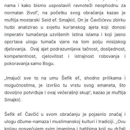
nama i kako bismo uspostavili ravnoteži neophodnu za
normalan život“, na početku svog obraćanja kazao je
muftija mostarski Seid ef. Smajkić. On je Čavčićevu zbirku
hutbi analizirao u svjetlu kur’anskog ajeta koji donosi
imperativ tumačenja uzvišenih istina islama i koji jasno
opcrtava ulogu tumača vjere na tom polju misijskog
djelovanja. Ovaj ajet podrazumijeva tačnost, dosljednost,
kompetentnost, cjelovitost i istrajnost robovanja i
pokoravanja samo Bogu.
„Imajući sve to na umu Šefik ef., shodno prilikama i
mogućnostima, je izvršio tu vrstu svog emaneta, što
dovoljno potvrđuje i ovaj večerašnji skup“, kazao je muftija
Smajkić.
Šefik ef. Čavčić u svom obraćanju je pojasnio značaj i
ulogu džume-namaza i muslimanskoj kulturi i tradiciji. „Ovu
knjigu posvećujem svim imamima i hatibima koji su držali