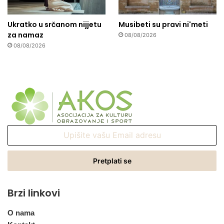
Ukratko u srčanom nijjetu
Musibeti su pravi ni'meti
za namaz
08/08/2026
08/08/2026
Upišite
vašu
Email
adresu
Brzi linkovi
O nama