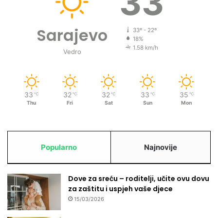
33
Sarajevo
33º - 22º
18%
1.58 km/h
Vedro
33
32
32
33
35
℃
℃
℃
℃
℃
Thu
Fri
Sat
Sun
Mon
Popularno
Najnovije
Dove za sreću – roditelji, učite ovu dovu
za zaštitu i uspjeh vaše djece
15/03/2026