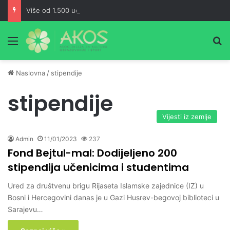
Više od 1.500 učesnika pohodilo Ćorkovaču u znak sjećanja na Izeta Nanića
Meni
Pr
Naslovna
/
stipendije
stipendije
Vijesti iz zemlje
Admin
11/01/2023
237
Fond Bejtul-mal: Dodijeljeno 200
stipendija učenicima i studentima
Ured za društvenu brigu Rijaseta Islamske zajednice (IZ) u
Bosni i Hercegovini danas je u Gazi Husrev-begovoj biblioteci u
Sarajevu…