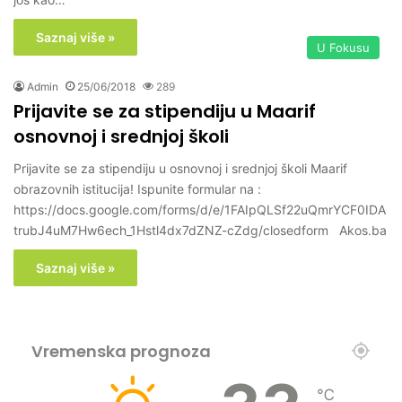
Saznaj više »
U Fokusu
Admin
25/06/2018
289
Prijavite se za stipendiju u Maarif
osnovnoj i srednjoj školi
Prijavite se za stipendiju u osnovnoj i srednjoj školi Maarif
obrazovnih istitucija! Ispunite formular na :
https://docs.google.com/forms/d/e/1FAIpQLSf22uQmrYCF0IDA
trubJ4uM7Hw6ech_1Hstl4dx7dZNZ-cZdg/closedform Akos.ba
Saznaj više »
Vremenska prognoza
℃