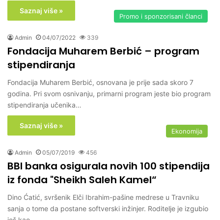
Saznaj više »
Promo i sponzorisani članci
Admin
04/07/2022
339
Fondacija Muharem Berbić – program
stipendiranja
Fondacija Muharem Berbić, osnovana je prije sada skoro 7
godina. Pri svom osnivanju, primarni program jeste bio program
stipendiranja učenika…
Saznaj više »
Ekonomija
Admin
05/07/2019
456
BBI banka osigurala novih 100 stipendija
iz fonda "Sheikh Saleh Kamel“
Dino Ćatić, svršenik Elči Ibrahim-pašine medrese u Travniku
sanja o tome da postane softverski inžinjer. Roditelje je izgubio
još kao…