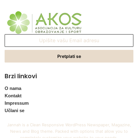
Upišite
vašu
Email
adresu
Brzi linkovi
O nama
Kontakt
Impressum
Učlani se
Jannah is a Clean Responsive WordPress Newspaper, Magazine,
News and Blog theme. Packed with options that allow you to
completely customize your website to your needs.