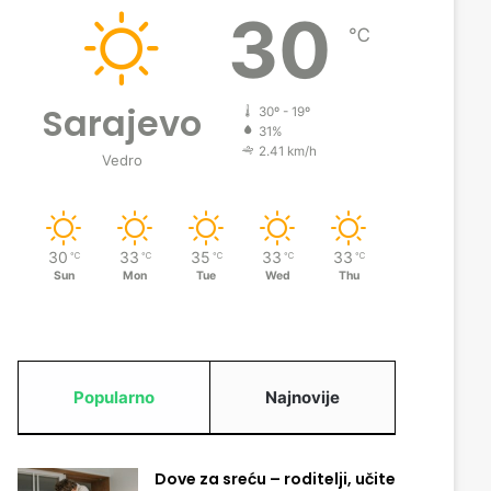
30
℃
Sarajevo
30º - 19º
31%
2.41 km/h
Vedro
30
33
35
33
33
℃
℃
℃
℃
℃
Sun
Mon
Tue
Wed
Thu
Popularno
Najnovije
Dove za sreću – roditelji, učite