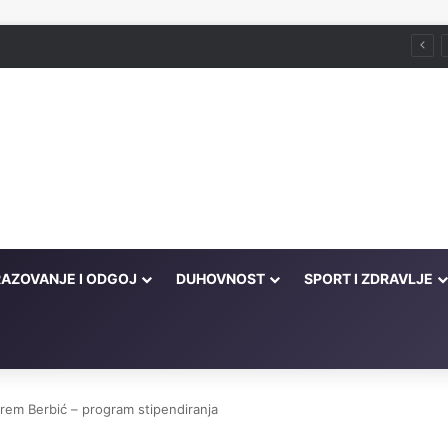
što je zabranjeno
AZOVANJE I ODGOJ
DUHOVNOST
SPORT I ZDRAVLJE
rem Berbić – program stipendiranja