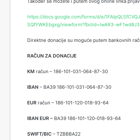
Također se možete i putem ovog online linka prijav
https://docs.google.com/forms/d/e/1FAIpQLSfCV
SQfYWKEbgxg/viewform?fbclid=IwAR3-wF1wd8J
Direktne donacije su moguće putem bankovnih rač
RAČUN ZA DONACIJE
KM
račun – 186-101-031-064-87-30
IBAN
– BA39 186-101-031-064-87-30
EUR
račun – 186-101-120-018-93-64
IBAN EUR –
BA39 186-101-120-018-93-64
SWIFT/BIC
– TZBBBA22