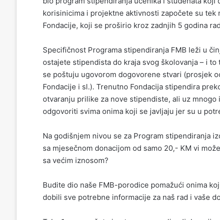
bio program stipendiranja učenika i studenata koji d
korisinicima i projektne aktivnosti započete su te
Fondacije, koji se proširio kroz zadnjih 5 godina rad
Specifičnost Programa stipendiranja FMB leži u či
ostajete stipendista do kraja svog školovanja – i t
se poštuju ugovorom dogovorene stvari (prosjek oc
Fondacije i sl.). Trenutno Fondacija stipendira prek
otvaranju prilike za nove stipendiste, ali uz mnog
odgovoriti svima onima koji se javljaju jer su u potr
Na godišnjem nivou se za Program stipendiranja 
sa mjesečnom donacijom od samo 20,- KM vi možete 
sa većim iznosom?
Budite dio naše FMB-porodice pomažući onima kojim
dobili sve potrebne informacije za naš rad i vaše do