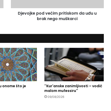
e
p
Djevojke pod većim pritiskom da uđu u
o
brak nego muškarci
d
v
e
ć
i
m
p
r
i
t
i
s
k
u onome što je
''Kur'anske zanimljivosti – vodič
o
malom mufessiru''
m
d
09/08/2026
a
u