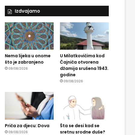
Izdvajamo
Nema lijeka u onome
U Milatkovićima kod
što je zabranjeno
Čajniča otvorena
džamija srušena 1943.
09/08/2026
godine
09/08/2026
Priča za djecu: Dova
Šta se desi kad se
sretnu srodne duše?
09/08/2026