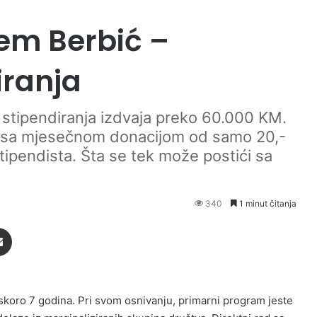
em Berbić –
iranja
stipendiranja izdvaja preko 60.000 KM.
sa mjesečnom donacijom od samo 20,-
tipendista. Šta se tek može postići sa
340
1 minut čitanja
Podijeli putem Emaila
skoro 7 godina. Pri svom osnivanju, primarni program jeste