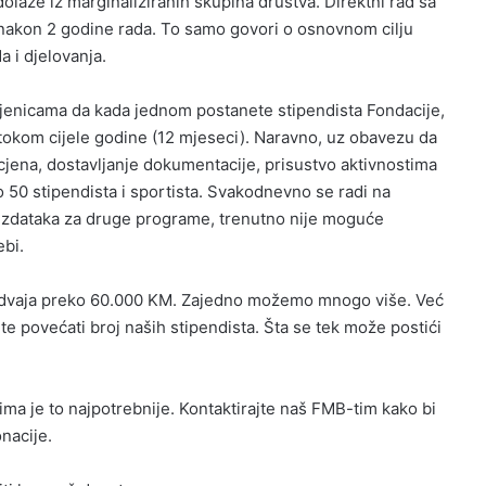
olaze iz marginaliziranih skupina društva. Direktni rad sa
k nakon 2 godine rada. To samo govori o osnovnom cilju
a i djelovanja.
njenicama da kada jednom postanete stipendista Fondacije,
o tokom cijele godine (12 mjeseci). Naravno, uz obavezu da
jena, dostavljanje dokumentacije, prisustvo aktivnostima
o 50 stipendista i sportista. Svakodnevno se radi na
o izdataka za druge programe, trenutno nije moguće
ebi.
izdvaja preko 60.000 KM. Zajedno možemo mnogo više. Već
povećati broj naših stipendista. Šta se tek može postići
a je to najpotrebnije. Kontaktirajte naš FMB-tim kako bi
nacije.