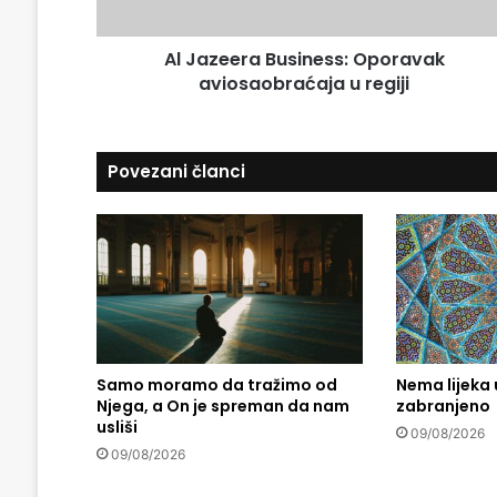
l
r
a
a
d
Al Jazeera Business: Oporavak
B
r
aviosaobraćaja u regiji
u
e
s
s
i
u
n
Povezani članci
e
s
s
:
O
p
o
r
a
Samo moramo da tražimo od
Nema lijeka 
v
Njega, a On je spreman da nam
zabranjeno
a
usliši
k
09/08/2026
a
09/08/2026
v