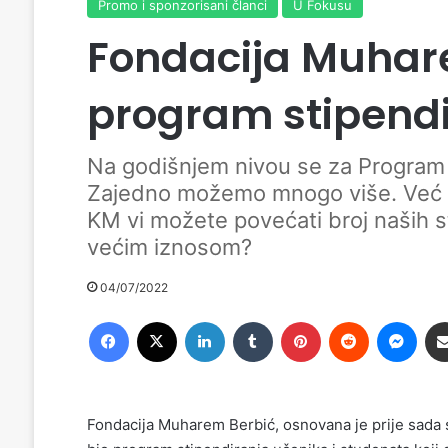
Promo i sponzorisani članci
U Fokusu
Fondacija Muhar
program stipend
Na godišnjem nivou se za Program 
Zajedno možemo mnogo više. Već 
KM vi možete povećati broj naših s
većim iznosom?
04/07/2022
Facebook
X
LinkedIn
Tumblr
Pinterest
Reddit
Messenger
Fondacija Muharem Berbić, osnovana je prije sada 