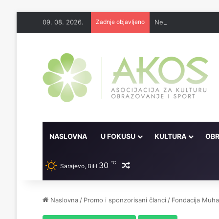
09. 08. 2026.
Zadnje objavljeno
Nema lijeka u onome 
NASLOVNA
U FOKUSU
KULTURA
OBR
℃
30
Random članak
Sarajevo, BiH
Naslovna
/
Promo i sponzorisani članci
/
Fondacija Muha