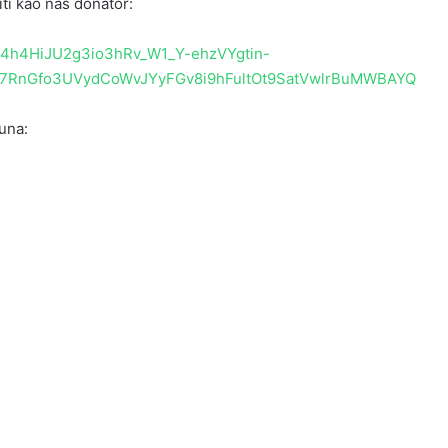
iti kao naš donator:
QJ4h4HiJU2g3io3hRv_W1_Y-ehzVYgtin-
37RnGfo3UVydCoWvJYyFGv8i9hFultOt9SatVwlrBuMWBAYQ
una: