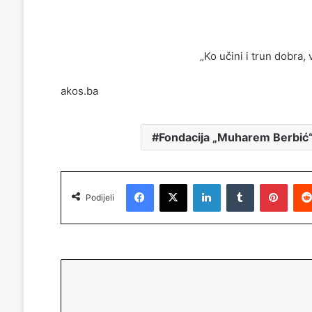
„Ko učini i trun dobra, vidje
akos.ba
Fondacija „Muharem Berbić
Facebook
X
LinkedIn
Tumblr
Pinterest
Podijeli