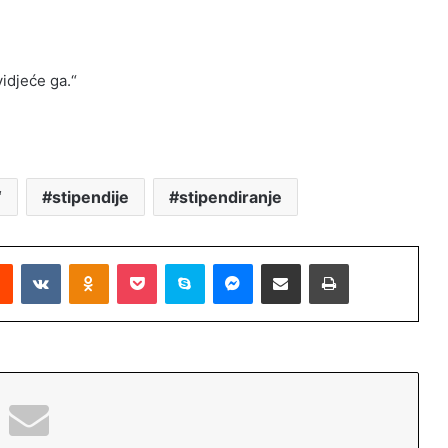
će ga.“
“
stipendije
stipendiranje
Reddit
VKontakte
Odnoklassniki
Pocket
Skype
Messenger
Podijeli putem Emaila
Printaj