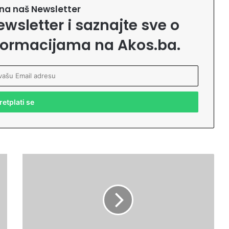
e na naš Newsletter
ewsletter i saznajte sve o
formacijama na Akos.ba.
D
j
e
v
o
j
k