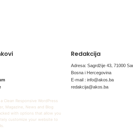
inkovi
Redakcija
Adresa: Sagrdžije 43, 71000 Sa
Bosna i Hercegovina
um
E-mail :
info@akos.ba
e
redakcija@akos.ba
 a Clean Responsive WordPress
r, Magazine, News and Blog
cked with options that allow you
tely customize your website to
ds.