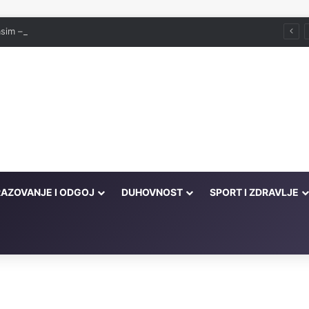
asim – prvi sin Muhammeda, a.s.
AZOVANJE I ODGOJ
DUHOVNOST
SPORT I ZDRAVLJE