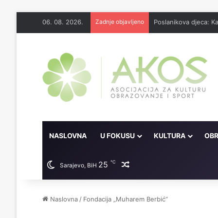
06. 08. 2026.
Zadnje objavljeno
Poslanikova djeca: K
NASLOVNA
U FOKUSU
KULTURA
OBR
℃
25
Random članak
Sarajevo, BiH
Naslovna
/
Fondacija „Muharem Berbić“