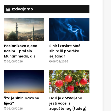
Izdvajamo
Poslanikova djeca:
Sihir i zavist: Moć
Kasim – prvi sin
sihira ili podrška
Muhammeda, a.s.
šejtana?
06/08/2026
06/08/2026
Šta je sihir i kako se
Da li je dozvoljeno
liječi?
jesti voće iz
zapuštenog (tuđeg)
06/08/2026