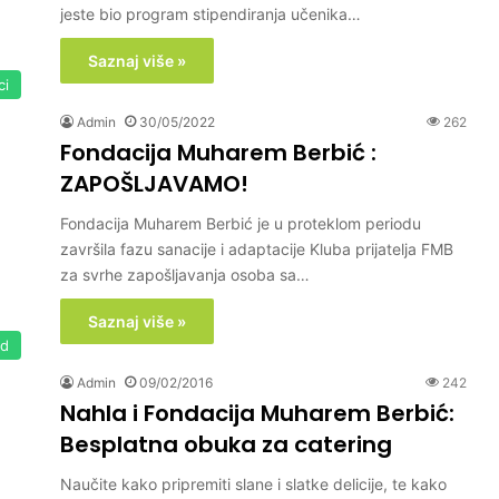
jeste bio program stipendiranja učenika…
Saznaj više »
ci
Admin
30/05/2022
262
Fondacija Muharem Berbić :
ZAPOŠLJAVAMO!
Fondacija Muharem Berbić je u proteklom periodu
završila fazu sanacije i adaptacije Kluba prijatelja FMB
za svrhe zapošljavanja osoba sa…
Saznaj više »
ed
Admin
09/02/2016
242
Nahla i Fondacija Muharem Berbić:
Besplatna obuka za catering
Naučite kako pripremiti slane i slatke delicije, te kako