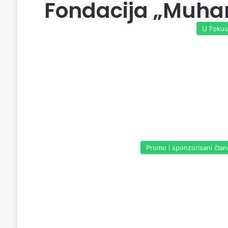
Fondacija „Muha
U Foku
Promo i sponzorisani član