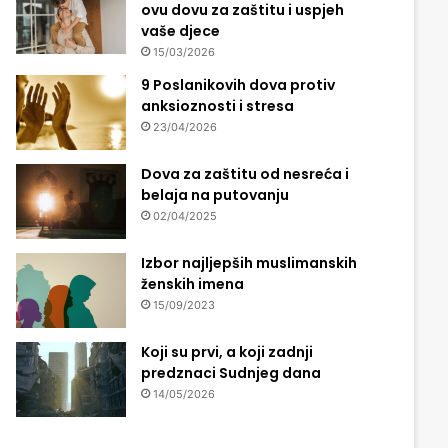
ovu dovu za zaštitu i uspjeh
vaše djece
15/03/2026
9 Poslanikovih dova protiv
anksioznosti i stresa
23/04/2026
Dova za zaštitu od nesreća i
belaja na putovanju
02/04/2025
Izbor najljepših muslimanskih
ženskih imena
15/09/2023
Koji su prvi, a koji zadnji
predznaci Sudnjeg dana
14/05/2026