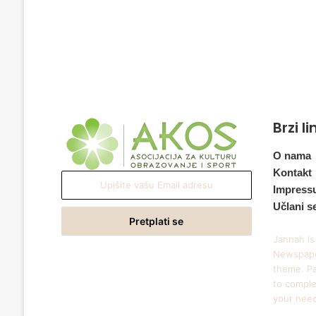
Brzi l
O nama
Kontakt
Upišite
Impress
vašu
Učlani s
Email
adresu
Jannah is
Newspape
theme. Pa
to comple
your nee