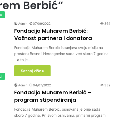
rem Berbić“
su
Admin
07/09/2022
364
Fondacija Muharem Berbić:
Važnost partnera i donatora
Fondacija Muharem Berbić ispunjava svoju misiju na
prostoru Bosne i Hercegovine sada već skoro 7 godina
– a to je…
Saznaj više »
ci
Admin
04/07/2022
339
Fondacija Muharem Berbić –
program stipendiranja
Fondacija Muharem Berbić, osnovana je prije sada
skoro 7 godina. Pri svom osnivanju, primarni program