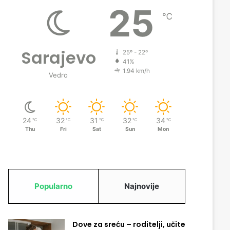
25
℃
Sarajevo
25º - 22º
41%
1.94 km/h
Vedro
24
32
31
32
34
℃
℃
℃
℃
℃
Thu
Fri
Sat
Sun
Mon
Popularno
Najnovije
Dove za sreću – roditelji, učite