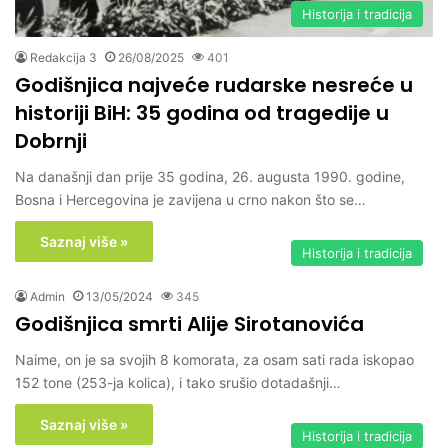
Historija i tradicija
Redakcija 3
26/08/2025
401
Godišnjica najveće rudarske nesreće u
historiji BiH: 35 godina od tragedije u
Dobrnji
Na današnji dan prije 35 godina, 26. augusta 1990. godine,
Bosna i Hercegovina je zavijena u crno nakon što se…
Saznaj više »
Historija i tradicija
Admin
13/05/2024
345
Godišnjica smrti Alije Sirotanovića
Naime, on je sa svojih 8 komorata, za osam sati rada iskopao
152 tone (253-ja kolica), i tako srušio dotadašnji…
Saznaj više »
Historija i tradicija