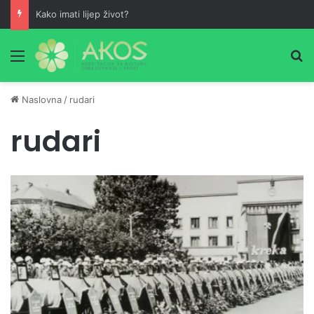
Kako imati lijep život?
Meni
Pr
Naslovna
/
rudari
rudari