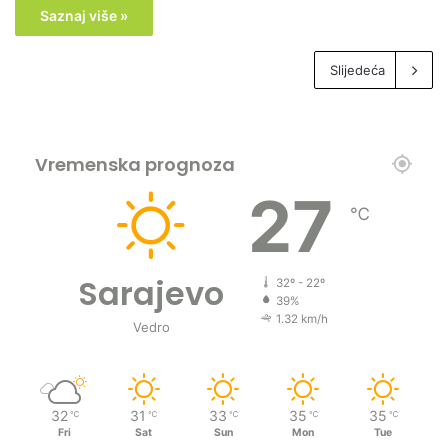
Saznaj više »
Slijedeća
Vremenska prognoza
27
℃
Sarajevo
32º - 22º
39%
1.32 km/h
Vedro
32
31
33
35
35
℃
℃
℃
℃
℃
Fri
Sat
Sun
Mon
Tue