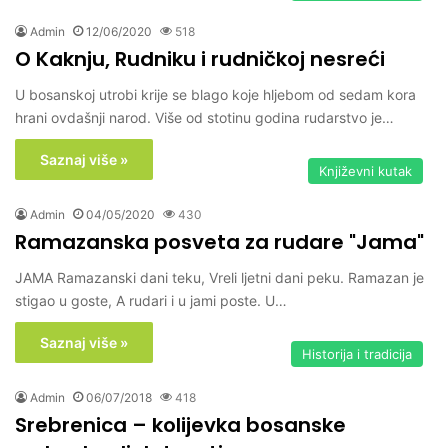
Admin
12/06/2020
518
O Kaknju, Rudniku i rudničkoj nesreći
U bosanskoj utrobi krije se blago koje hljebom od sedam kora
hrani ovdašnji narod. Više od stotinu godina rudarstvo je…
Saznaj više »
Književni kutak
Admin
04/05/2020
430
Ramazanska posveta za rudare "Jama"
JAMA Ramazanski dani teku, Vreli ljetni dani peku. Ramazan je
stigao u goste, A rudari i u jami poste. U…
Saznaj više »
Historija i tradicija
Admin
06/07/2018
418
Srebrenica – kolijevka bosanske