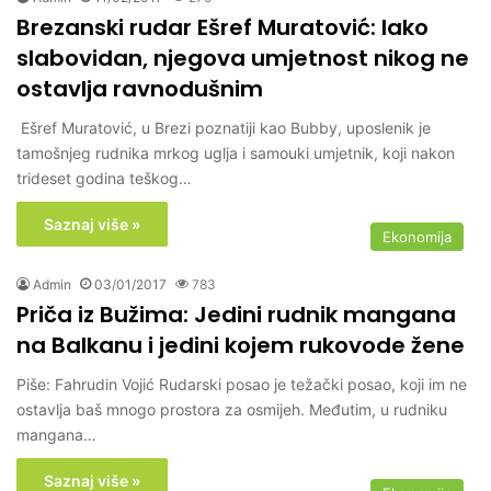
Brezanski rudar Ešref Muratović: Iako
slabovidan, njegova umjetnost nikog ne
ostavlja ravnodušnim
Ešref Muratović, u Brezi poznatiji kao Bubby, uposlenik je
tamošnjeg rudnika mrkog uglja i samouki umjetnik, koji nakon
trideset godina teškog…
Saznaj više »
Ekonomija
Admin
03/01/2017
783
Priča iz Bužima: Jedini rudnik mangana
na Balkanu i jedini kojem rukovode žene
Piše: Fahrudin Vojić Rudarski posao je težački posao, koji im ne
ostavlja baš mnogo prostora za osmijeh. Međutim, u rudniku
mangana…
Saznaj više »