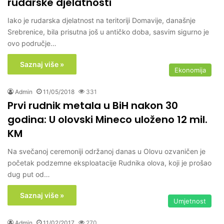
rudarske djelatnosti
Iako je rudarska djelatnost na teritoriji Domavije, današnje
Srebrenice, bila prisutna još u antičko doba, sasvim sigurno je
ovo područje…
Saznaj više »
Ekonomija
Admin
11/05/2018
331
Prvi rudnik metala u BiH nakon 30
godina: U olovski Mineco uloženo 12 mil.
KM
Na svečanoj ceremoniji održanoj danas u Olovu ozvaničen je
početak podzemne eksploatacije Rudnika olova, koji je prošao
dug put od…
Saznaj više »
Umjetnost
Admin
11/02/2017
270