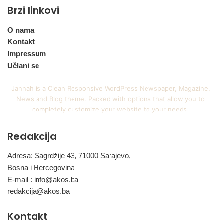
Brzi linkovi
O nama
Kontakt
Impressum
Učlani se
Jannah is a Clean Responsive WordPress Newspaper, Magazine,
News and Blog theme. Packed with options that allow you to
completely customize your website to your needs.
Redakcija
Adresa: Sagrdžije 43, 71000 Sarajevo,
Bosna i Hercegovina
E-mail :
info@akos.ba
redakcija@akos.ba
Kontakt