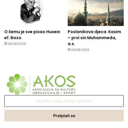
O čemu je sve pisao Husein
Poslanikova djeca: Kasim
ef. Đozo
– prvi sin Muhammeda,
a.s.
06/08/2026
06/08/2026
Upišite
vašu
Email
adresu