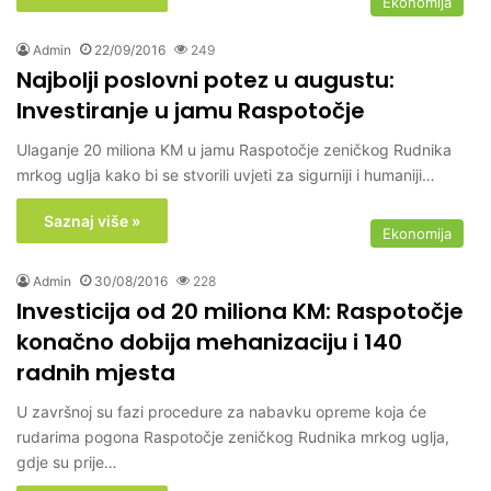
Ekonomija
Admin
22/09/2016
249
Najbolji poslovni potez u augustu:
Investiranje u jamu Raspotočje
Ulaganje 20 miliona KM u jamu Raspotočje zeničkog Rudnika
mrkog uglja kako bi se stvorili uvjeti za sigurniji i humaniji…
Saznaj više »
Ekonomija
Admin
30/08/2016
228
Investicija od 20 miliona KM: Raspotočje
konačno dobija mehanizaciju i 140
radnih mjesta
U završnoj su fazi procedure za nabavku opreme koja će
rudarima pogona Raspotočje zeničkog Rudnika mrkog uglja,
gdje su prije…