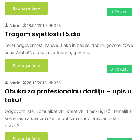
Saznaj više »
U Fokusu
Admin
18/01/2019
393
Tragom svjetlosti 15.dio
Teret odgovornosti za sve „I ako ih zadesi dobro, govore: “Ovo
je od Allaha!”; a ako ih zadesi zlo, govore:…
Saznaj više »
U Fokusu
Admin
25/12/2018
368
Obuka za profesionalnu dadilju – upis u
toku!
Odgovorni ste, komunikativni, kreativni, timski igrač i temeljiti?
Volite rad sa djecom i želite poticati njihov pravilan rast i
razvoj?…
Saznaj više »