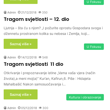
U Fokusu
Admin
21/12/2018
350
Tragom svjetlosti – 12. dio
Ljutnja – šta ću s njom? „I požurite oprostu Gospodara svoga i
džennetu prostranom kolika su nebesa i Zemlja, koji…
Saznaj više »
U Fokusu
Admin
14/12/2018
548
Tragom svjetlosti 11 dio
Otkrivanje i prepoznavanje istine „Vama vaša vjera (način
života),a meni moj(a)“ Kur’an, Kafirun,6. Piše : Hidajeta
Mahalbašić Nakon samosuočavanja i…
Saznaj više »
Kultura i obrazovanje
Admin
05/12/2018
300