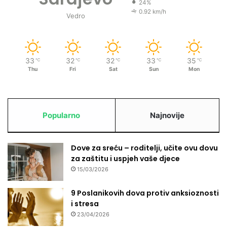
24%
0.92 km/h
Vedro
33
32
32
33
35
℃
℃
℃
℃
℃
Thu
Fri
Sat
Sun
Mon
Popularno
Najnovije
Dove za sreću – roditelji, učite ovu dovu
za zaštitu i uspjeh vaše djece
15/03/2026
9 Poslanikovih dova protiv anksioznosti
i stresa
23/04/2026