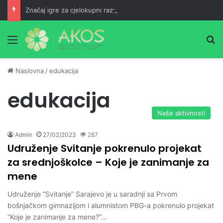
Značaj igre za cjelokupni razvoj djeteta
Meni
Pr
Naslovna
/
edukacija
edukacija
Naše aktivnosti
Admin
27/02/2023
287
Udruženje Svitanje pokrenulo projekat
za srednjoškolce – Koje je zanimanje za
mene
Udruženje “Svitanje” Sarajevo je u saradnji sa Prvom
bošnjačkom gimnazijom i alumnistom PBG-a pokrenulo projekat
“Koje je zanimanje za mene?”…