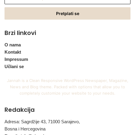
vašu
Email
adresu
Brzi linkovi
O nama
Kontakt
Impressum
Učlani se
Jannah is a Clean Responsive WordPress Newspaper, Magazine,
News and Blog theme. Packed with options that allow you to
completely customize your website to your needs.
Redakcija
Adresa: Sagrdžije 43, 71000 Sarajevo,
Bosna i Hercegovina