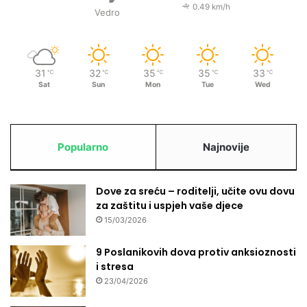
0.49 km/h
Vedro
31
32
35
35
33
℃
℃
℃
℃
℃
Sat
Sun
Mon
Tue
Wed
Popularno
Najnovije
Dove za sreću – roditelji, učite ovu dovu
za zaštitu i uspjeh vaše djece
15/03/2026
9 Poslanikovih dova protiv anksioznosti
i stresa
23/04/2026