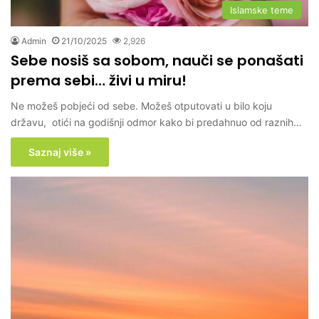
Islamske teme
Admin
21/10/2025
2,926
Sebe nosiš sa sobom, nauči se ponašati
prema sebi… živi u miru!
Ne možeš pobjeći od sebe. Možeš otputovati u bilo koju
državu, otići na godišnji odmor kako bi predahnuo od raznih…
Saznaj više »