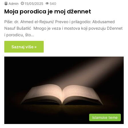
Admin
15/05/2025
540
Moja porodica je moj džennet
Piše: dr. Ahmed el-Rejsuni/ Preveo i prilagodio: Abdusamed
Nasuf Bušatlić Mnogo je veza i mostova koji povezuju Džennet
i porodicu, što…
Saznaj više »
Islamske teme