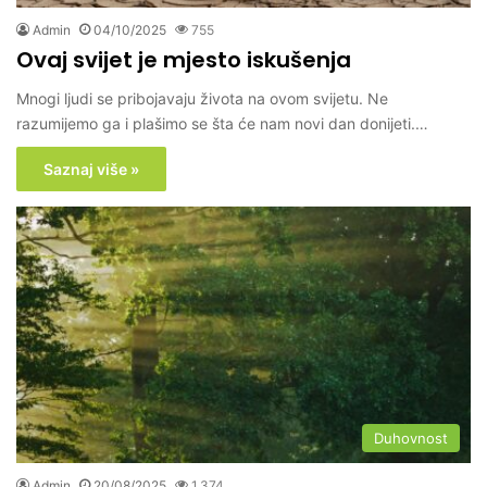
Admin
04/10/2025
755
Ovaj svijet je mjesto iskušenja
Mnogi ljudi se pribojavaju života na ovom svijetu. Ne
razumijemo ga i plašimo se šta će nam novi dan donijeti.…
Saznaj više »
Duhovnost
Admin
20/08/2025
1,374