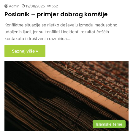
Admin
19/08/2025
552
Poslanik – primjer dobrog komšije
Konfliktne situacije se rijetko dešavaju između međusobno
udaljenih ljudi, jer su konflikti i incidenti rezultat češćih
kontakata i društvenih razmirica.…
Saznaj više »
Islamske teme