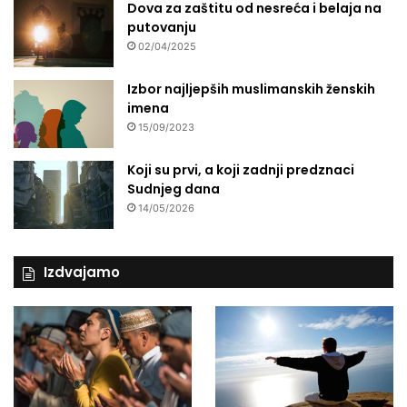
Dova za zaštitu od nesreća i belaja na
putovanju
02/04/2025
Izbor najljepših muslimanskih ženskih
imena
15/09/2023
Koji su prvi, a koji zadnji predznaci
Sudnjeg dana
14/05/2026
Izdvajamo