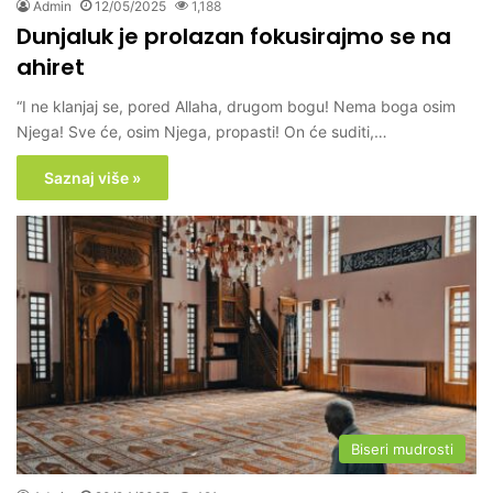
Admin
12/05/2025
1,188
Dunjaluk je prolazan fokusirajmo se na
ahiret
“I ne klanjaj se, pored Allaha, drugom bogu! Nema boga osim
Njega! Sve će, osim Njega, propasti! On će suditi,…
Saznaj više »
Biseri mudrosti