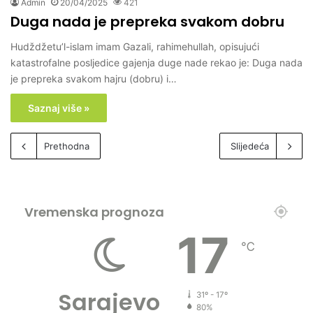
Admin
20/04/2025
421
Duga nada je prepreka svakom dobru
Hudždžetu’l-islam imam Gazali, rahimehullah, opisujući
katastrofalne posljedice gajenja duge nade rekao je: Duga nada
je prepreka svakom hajru (dobru) i…
Saznaj više »
Prethodna
Slijedeća
Vremenska prognoza
17
℃
Sarajevo
31º - 17º
80%