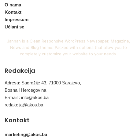
O nama
Kontakt
Impressum
Učlani se
Jannah is a Clean Responsive WordPress Newspaper, Magazine,
News and Blog theme. Packed with options that allow you to
completely customize your website to your needs.
Redakcija
Adresa: Sagrdžije 43, 71000 Sarajevo,
Bosna i Hercegovina
E-mail :
info@akos.ba
redakcija@akos.ba
Kontakt
marketing@akos.ba