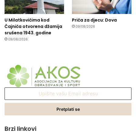
U Milatkovićima kod
Priča za djecu: Dova
Čajniča otvorena džamija
09/08/2026
srušena 1943. godine
09/08/2026
Upišite
vašu
Email
adresu
Brzi linkovi