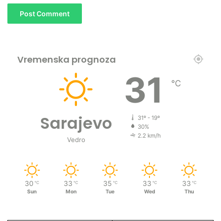
Vremenska prognoza
31
℃
Sarajevo
31º - 19º
30%
2.2 km/h
Vedro
30
33
35
33
33
℃
℃
℃
℃
℃
Sun
Mon
Tue
Wed
Thu