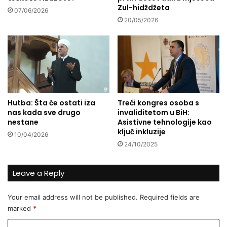
Zul-hidždžeta
a
l
07/06/2026
a
a
20/05/2026
r
a
m
m
i
e
j
r
a
i
č
k
Hutba: Šta će ostati iza
Treći kongres osoba s
i
nas kada sve drugo
invaliditetom u BiH:
g
nestane
Asistivne tehnologije kao
r
ključ inkluzije
10/04/2026
a
24/10/2025
d
H
a
Leave a Reply
r
r
Your email address will not be published.
Required fields are
i
marked
*
s
b
C