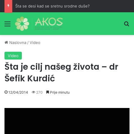
Šta se desi kad se sretnu srodne duše?
Meni
Pr
Naslovna
/
Video
Video
Šta je cilj našeg života – dr
Šefik Kurdić
12/04/2014
270
Prije minutu