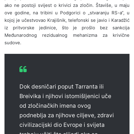
ako ne postoji svijest o krivici za zločin. Štaviše, u maju
ove godine, na tribini u Podgorici o „stvaranju RS-a“, u
kojoj je učestvovao Krajišnik, telefonski se javio i Karadžić
iz pritvorske jedinice, što je prošlo bez sankcija
Međunarodnog rezidualnog mehanizma za krivične
sudove.
Dok desničari poput Tarranta ili
Breivika i njihovi istomišljenici uče
od zločinačkih imena ovog
podneblja za njihove ciljeve, zdravi
civilizacijski dio Evrope i svijeta