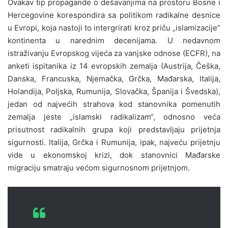
Ovakav tip propagande o dešavanjima na prostoru Bosne i
Hercegovine korespondira sa politikom radikalne desnice
u Evropi, koja nastoji to intergrirati kroz priču „islamizacije“
kontinenta u narednim decenijama. U nedavnom
istraživanju Evropskog vijeća za vanjske odnose (ECFR), na
anketi ispitanika iz 14 evropskih zemalja (Austrija, Češka,
Danska, Francuska, Njemačka, Grčka, Mađarska, Italija,
Holandija, Poljska, Rumunija, Slovačka, Španija i Švedska),
jedan od najvećih strahova kod stanovnika pomenutih
zemalja jeste „islamski radikalizam“, odnosno veća
prisutnost radikalnih grupa koji predstavljaju prijetnja
sigurnosti. Italija, Grčka i Rumunija, ipak, najveću prijetnju
vide u ekonomskoj krizi, dok stanovnici Mađarske
migraciju smatraju većom sigurnosnom prijetnjom.