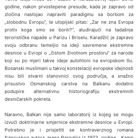
godine, nakon prvostepene presude, kada je zapravo od
zločina nastojao napraviti paradigmu sa borbom za
„slobodnu Evropu“, te utopijski pitao: „Zar ne zna Evropa
protiv koga smo se borili?“, aludirajući na tadašnje
terorističke napade u Parizu i Briselu. Karadžić je zapravo
svoju odbranu temeljio na ideji savremene ekstremne
desnice u Evropi o „čistom životnom prostoru“ za narode
koji su po mjeri takve ideje autohtoni na evropskom tlu.
Bosanski muslimani u takvoj konstelaciji evropske idejnosti
nisu bili stvarni stanovnici ovog područja, a snažno
prisustvo Osmanskog carstva na Balkanu dodatno
podupire alternativnu historiografiju ekstremnih
desničarskih pokreta.
Naravno, Balkan nije samo laboratorij iz kojeg se mogu
izvući doktrinarne smjernice ekstremne desnice u Evropi.
Potrebno je i prisjetiti se kontraverznog romana
francuskog autora Jeana Raspalija iz 1973. godine, „Kamp