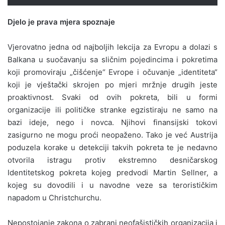
Djelo je prava mjera spoznaje
Vjerovatno jedna od najboljih lekcija za Evropu a dolazi s
Balkana u suočavanju sa sličnim pojedincima i pokretima
koji promoviraju „čišćenje“ Evrope i očuvanje „identiteta“
koji je vještački skrojen po mjeri mržnje drugih jeste
proaktivnost. Svaki od ovih pokreta, bili u formi
organizacije ili političke stranke egzistiraju ne samo na
bazi ideje, nego i novca. Njihovi finansijski tokovi
zasigurno ne mogu proći neopaženo. Tako je već Austrija
poduzela korake u detekciji takvih pokreta te je nedavno
otvorila istragu protiv ekstremno desničarskog
Identitetskog pokreta kojeg predvodi Martin Sellner, a
kojeg su dovodili i u navodne veze sa terorističkim
napadom u Christchurchu.
Nepostojanje zakona o zabrani neofašističkih organizacija i