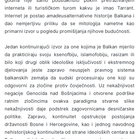
godina nije samo podstaknuto pukim pretraživanjem
interneta ili turističkom turom kakvu je imao Tarrant.
Internet je postao
amadeus
alternativne historije Balkana i
dao nemjerljivu priliku da se mitologija nametne kao
primarni izvor u pogledu promišljanja njihove budućnosti.
Jedan kontinuirajući izvor za one kojima je Balkan mjerilo
da prakticiraju svoju ksenofbiju, islamofobiju, rasizam ili
bilo koji drugi oblik ideološke isključivosti i ekstremnog
djelovanja jeste zapravo neuspjeh pravnog sistema
balkanskih zemalja da sudski procesuiraju one koji su
odgovorni za zločine protiv čovječnosti. Uz nekažnjivost
negacije Genocida nad Bošnjacima i otvorene podrške
ratnim zločincima ovakva paradigma stvarne slike
nekažnjivosti daje podstrek zagovornicama desničarske
politike. Zapravo, kontinuitet opstrukcije postojanja
državnosti Bosne i Hercegovine, kao i jednog navodnog
nehistorijskog kontinuiteta od strane ideoloških centara sa