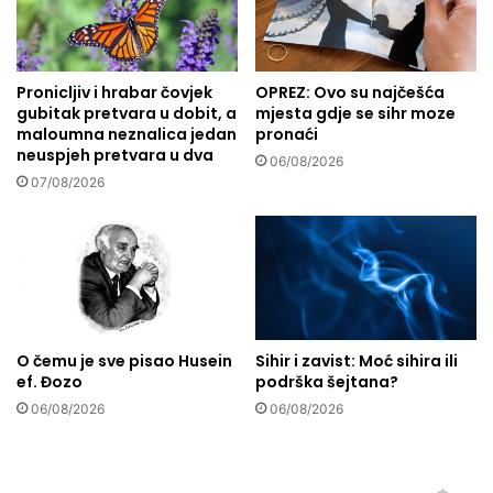
o
v
s
r
t
š
i
Pronicljiv i hrabar čovjek
OPREZ: Ovo su najčešća
n
gubitak pretvara u dobit, a
mjesta gdje se sihr moze
"
i
maloumna neznalica jedan
pronaći
I
:
neuspjeh pretvara u dva
z
8
06/08/2026
a
07/08/2026
n
b
a
r
č
a
i
n
n
a
a
d
d
j
a
O čemu je sve pisao Husein
Sihir i zavist: Moć sihira ili
e
p
ef. Đozo
podrška šejtana?
l
r
06/08/2026
06/08/2026
a
o
D
m
ž
i
e
j