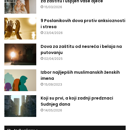
za zaštitu i uspjeh vaše djece
v
15/03/2026
j
e
ž
9 Poslanikovih dova protiv anksioznosti
b
i stresa
a
23/04/2026
n
j
Dova za zaštitu od nesreća i belaja na
u
putovanju
02/04/2025
Izbor najljepših muslimanskih ženskih
imena
15/09/2023
Koji su prvi, a koji zadnji predznaci
Sudnjeg dana
14/05/2026