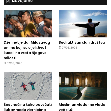
Izdvajamo
Džennet je dar Milostivog
Budi aktivan član društva
onima koji su cijeli život
07/08/2026
kucali na vrata Njegove
milosti
07/08/2026
Šest načina kako povećati
Musliman vladar ne vlada
ljubav među vjernicima
već služi