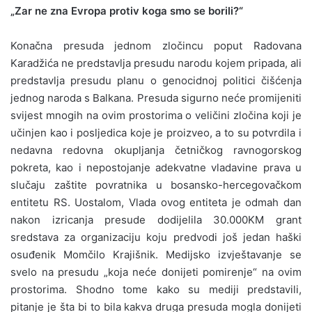
„Zar ne zna Evropa protiv koga smo se borili?“
Konačna presuda jednom zločincu poput Radovana
Karadžića ne predstavlja presudu narodu kojem pripada, ali
predstavlja presudu planu o genocidnoj politici čišćenja
jednog naroda s Balkana. Presuda sigurno neće promijeniti
svijest mnogih na ovim prostorima o veličini zločina koji je
učinjen kao i posljedica koje je proizveo, a to su potvrdila i
nedavna redovna okupljanja četničkog ravnogorskog
pokreta, kao i nepostojanje adekvatne vladavine prava u
slučaju zaštite povratnika u bosansko-hercegovačkom
entitetu RS. Uostalom, Vlada ovog entiteta je odmah dan
nakon izricanja presude dodijelila 30.000KM grant
sredstava za organizaciju koju predvodi još jedan haški
osuđenik Momčilo Krajišnik. Medijsko izvještavanje se
svelo na presudu „koja neće donijeti pomirenje“ na ovim
prostorima. Shodno tome kako su mediji predstavili,
pitanje je šta bi to bila kakva druga presuda mogla donijeti