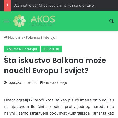
Džennet je dar Milostivog onima koji su cijeli život kucali na vrata Njegove milosti
Meni
Pr
Naslovna
/
Kolumne i intervjui
Kolumne i intervjui
U Fokusu
Šta iskustvo Balkana može
naučiti Evropu i svijet?
13/09/2019
279
6 minute čitanja
Historiografijski proći kroz Balkan pišući imena onih koji su
na njegovom tlu činila zločine protiv jednog naroda nije
naivni i samo strastveni poduhvat Australijaca Tarranta kao