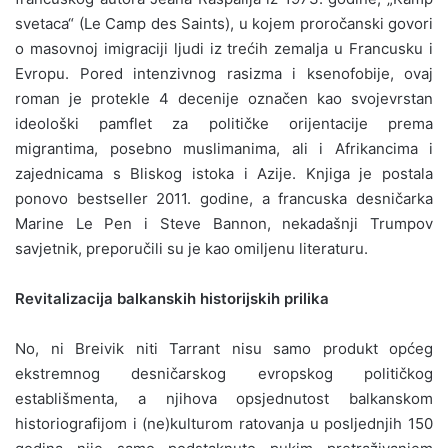
svetaca“ (Le Camp des Saints), u kojem proročanski govori
o masovnoj imigraciji ljudi iz trećih zemalja u Francusku i
Evropu. Pored intenzivnog rasizma i ksenofobije, ovaj
roman je protekle 4 decenije označen kao svojevrstan
ideološki pamflet za političke orijentacije prema
migrantima, posebno muslimanima, ali i Afrikancima i
zajednicama s Bliskog istoka i Azije. Knjiga je postala
ponovo bestseller 2011. godine, a francuska desničarka
Marine Le Pen i Steve Bannon, nekadašnji Trumpov
savjetnik, preporučili su je kao omiljenu literaturu.
Revitalizacija balkanskih historijskih prilika
No, ni Breivik niti Tarrant nisu samo produkt općeg
ekstremnog desničarskog evropskog političkog
establišmenta, a njihova opsjednutost balkanskom
historiografijom i (ne)kulturom ratovanja u posljednjih 150