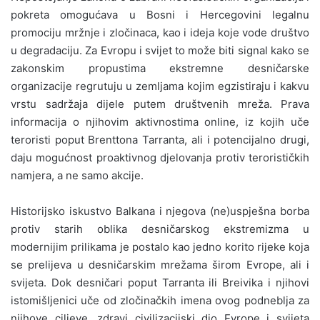
pokreta omogućava u Bosni i Hercegovini legalnu
promociju mržnje i zločinaca, kao i ideja koje vode društvo
u degradaciju. Za Evropu i svijet to može biti signal kako se
zakonskim propustima ekstremne desničarske
organizacije regrutuju u zemljama kojim egzistiraju i kakvu
vrstu sadržaja dijele putem društvenih mreža. Prava
informacija o njihovim aktivnostima online, iz kojih uče
teroristi poput Brenttona Tarranta, ali i potencijalno drugi,
daju mogućnost proaktivnog djelovanja protiv terorističkih
namjera, a ne samo akcije.
Historijsko iskustvo Balkana i njegova (ne)uspješna borba
protiv starih oblika desničarskog ekstremizma u
modernijim prilikama je postalo kao jedno korito rijeke koja
se prelijeva u desničarskim mrežama širom Evrope, ali i
svijeta. Dok desničari poput Tarranta ili Breivika i njihovi
istomišljenici uče od zločinačkih imena ovog podneblja za
njihove ciljeve, zdravi civilizacijski dio Evrope i svijeta