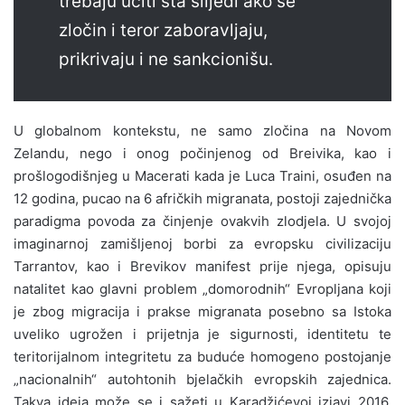
trebaju učiti šta slijedi ako se
zločin i teror zaboravljaju,
prikrivaju i ne sankcionišu.
U globalnom kontekstu, ne samo zločina na Novom
Zelandu, nego i onog počinjenog od Breivika, kao i
prošlogodišnjeg u Macerati kada je Luca Traini, osuđen na
12 godina, pucao na 6 afričkih migranata, postoji zajednička
paradigma povoda za činjenje ovakvih zlodjela. U svojoj
imaginarnoj zamišljenoj borbi za evropsku civilizaciju
Tarrantov, kao i Brevikov manifest prije njega, opisuju
natalitet kao glavni problem „domorodnih“ Evropljana koji
je zbog migracija i prakse migranata posebno sa Istoka
uveliko ugrožen i prijetnja je sigurnosti, identitetu te
teritorijalnom integritetu za buduće homogeno postojanje
„nacionalnih“ autohtonih bjelačkih evropskih zajednica.
Takva ideja može se i sažeti u Karadžićevoj izjavi 2016.