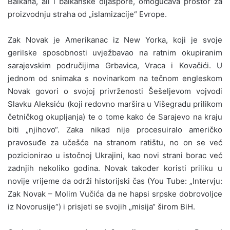
Balkana, ali i balkanske dijaspore, omogućava prostor za
proizvodnju straha od „islamizacije“ Evrope.
Zak Novak je Amerikanac iz New Yorka, koji je svoje
gerilske sposobnosti uvježbavao na ratnim okupiranim
sarajevskim područijima Grbavica, Vraca i Kovačići. U
jednom od snimaka s novinarkom na tečnom engleskom
Novak govori o svojoj privrženosti Šešeljevom vojvodi
Slavku Aleksiću (koji redovno maršira u Višegradu prilikom
četničkog okupljanja) te o tome kako će Sarajevo na kraju
biti „njihovo“. Zaka nikad nije procesuiralo američko
pravosuđe za učešće na stranom ratištu, no on se već
pozicionirao u istočnoj Ukrajini, kao novi strani borac već
zadnjih nekoliko godina. Novak također koristi priliku u
novije vrijeme da održi historijski čas (You Tube: „Intervju:
Zak Novak – Molim Vučića da ne hapsi srpske dobrovoljce
iz Novorusije“) i prisjeti se svojih „misija“ širom BiH.