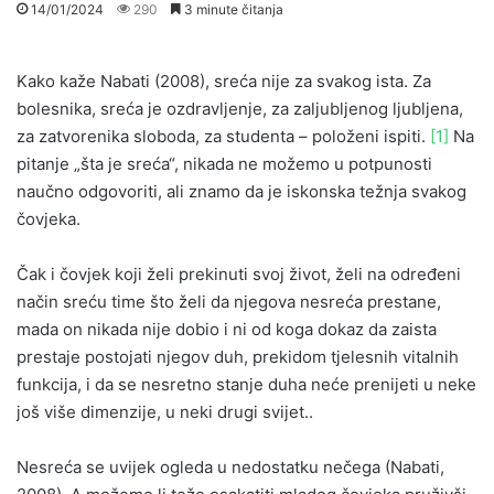
14/01/2024
290
3 minute čitanja
Kako kaže Nabati (2008), sreća nije za svakog ista. Za
bolesnika, sreća je ozdravljenje, za zaljubljenog ljubljena,
za zatvorenika sloboda, za studenta – položeni ispiti.
[1]
Na
pitanje „šta je sreća“, nikada ne možemo u potpunosti
naučno odgovoriti, ali znamo da je iskonska težnja svakog
čovjeka.
Čak i čovjek koji želi prekinuti svoj život, želi na određeni
način sreću time što želi da njegova nesreća prestane,
mada on nikada nije dobio i ni od koga dokaz da zaista
prestaje postojati njegov duh, prekidom tjelesnih vitalnih
funkcija, i da se nesretno stanje duha neće prenijeti u neke
još više dimenzije, u neki drugi svijet..
Nesreća se uvijek ogleda u nedostatku nečega (Nabati,