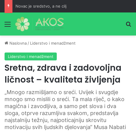
Novac je sredstvo, a ne cilj
Meni
Pr
Naslovna
/
Liderstvo i menadžment
Liderstvo i menadžment
Sretna, zdrava i zadovoljna
ličnost – kvaliteta življenja
„Mnogo razmišljamo o sreći. Uvijek i svugdje
mnogo smo mislili o sreći. Ta mala riječ, o kako
magična i zavodljiva, a samo pet slova i dva
sloga, otprve razumljiva svakom, predstavlja
najstalniju težnju, najpoticajniju skrovitu
motivaciju svih ljudskih djelovanja“ Musa Nabati