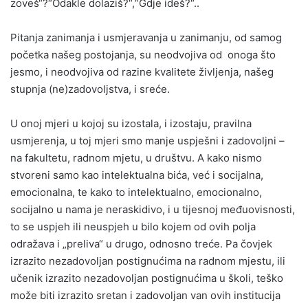
zoveš“?“Odakle dolaziš?“,“Gdje ideš?“..
Pitanja zanimanja i usmjeravanja u zanimanju, od samog
početka našeg postojanja, su neodvojiva od onoga što
jesmo, i neodvojiva od razine kvalitete življenja, našeg
stupnja (ne)zadovoljstva, i sreće.
U onoj mjeri u kojoj su izostala, i izostaju, pravilna
usmjerenja, u toj mjeri smo manje uspješni i zadovoljni –
na fakultetu, radnom mjetu, u društvu. A kako nismo
stvoreni samo kao intelektualna bića, već i socijalna,
emocionalna, te kako to intelektualno, emocionalno,
socijalno u nama je neraskidivo, i u tijesnoj međuovisnosti,
to se uspjeh ili neuspjeh u bilo kojem od ovih polja
odražava i „preliva“ u drugo, odnosno treće. Pa čovjek
izrazito nezadovoljan postignućima na radnom mjestu, ili
učenik izrazito nezadovoljan postignućima u školi, teško
može biti izrazito sretan i zadovoljan van ovih institucija