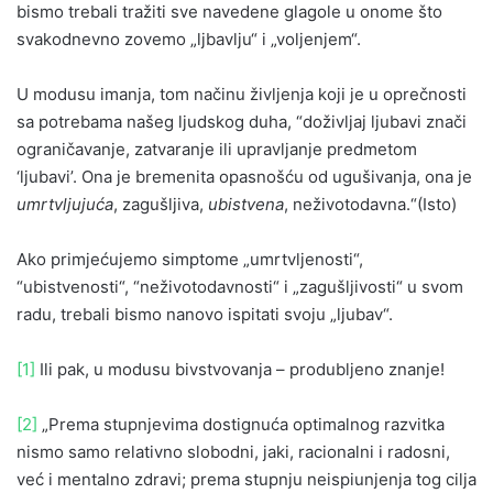
bismo trebali tražiti sve navedene glagole u onome što
svakodnevno zovemo „ljbavlju“ i „voljenjem“.
U modusu imanja, tom načinu življenja koji je u oprečnosti
sa potrebama našeg ljudskog duha, “doživljaj ljubavi znači
ograničavanje, zatvaranje ili upravljanje predmetom
‘ljubavi’. Ona je bremenita opasnošću od ugušivanja, ona je
umrtvljujuća
, zagušljiva,
ubistvena
, neživotodavna.“(Isto)
Ako primjećujemo simptome „umrtvljenosti“,
“ubistvenosti“, “neživotodavnosti“ i „zagušljivosti“ u svom
radu, trebali bismo nanovo ispitati svoju „ljubav“.
[1]
Ili pak, u modusu bivstvovanja – produbljeno znanje!
[2]
„Prema stupnjevima dostignuća optimalnog razvitka
nismo samo relativno slobodni, jaki, racionalni i radosni,
već i mentalno zdravi; prema stupnju neispiunjenja tog cilja