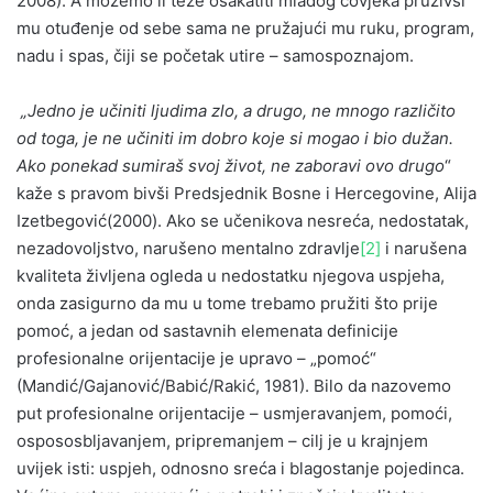
2008). A možemo li teže osakatiti mladog čovjeka pruživši
mu otuđenje od sebe sama ne pružajući mu ruku, program,
nadu i spas, čiji se početak utire – samospoznajom.
„Jedno
je
u
činiti
ljudima
zlo
, a
drugo
, ne
mnogo
razli
čito
od
toga
, je
ne
u
činiti
im
dobro
koje
si
mogao
i
bio
du
žan
.
Ako
ponekad
sumira
š svoj
život
, ne
zaboravi
ovo
drugo
“
kaže s pravom bivši Predsjednik Bosne i Hercegovine, Alija
Izetbegović(2000). Ako se učenikova nesreća, nedostatak,
nezadovoljstvo, narušeno mentalno zdravlje
[2]
i narušena
kvaliteta življena ogleda u nedostatku njegova uspjeha,
onda zasigurno da mu u tome trebamo pružiti što prije
pomoć, a jedan od sastavnih elemenata definicije
profesionalne orijentacije je upravo – „pomoć“
(Mandić/Gajanović/Babić/Rakić, 1981). Bilo da nazovemo
put profesionalne orijentacije – usmjeravanjem, pomoći,
ospososbljavanjem, pripremanjem – cilj je u krajnjem
uvijek isti: uspjeh, odnosno sreća i blagostanje pojedinca.