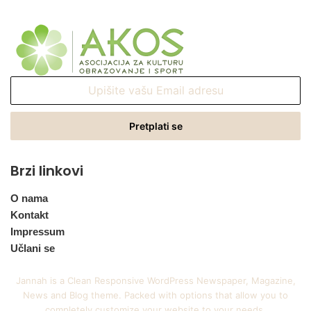
Upišite
vašu
Email
adresu
Brzi linkovi
O nama
Kontakt
Impressum
Učlani se
Jannah is a Clean Responsive WordPress Newspaper, Magazine,
News and Blog theme. Packed with options that allow you to
completely customize your website to your needs.