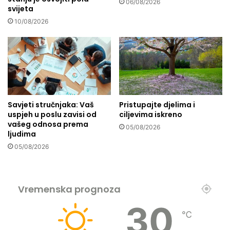
06/08/2026
svijeta
r
o
10/08/2026
z
o
r
a
i
s
m
Savjeti stručnjaka: Vaš
Pristupajte djelima i
a
uspjeh u poslu zavisi od
ciljevima iskreno
n
vašeg odnosa prema
05/08/2026
j
ljudima
i
05/08/2026
t
i
r
a
Vremenska prognoza
č
30
u
℃
n
e