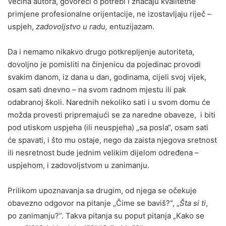
Većina autora, govoreći o potrebi i značaju kvalitetne
primjene profesionalne orijentacije, ne izostavljaju riječ –
uspjeh,
zadovoljstvo u radu,
entuzijazam.
Da i nemamo nikakvo drugo potkrepljenje autoriteta,
dovoljno je pomisliti na činjenicu da pojedinac provodi
svakim danom, iz dana u dan, godinama, cijeli svoj vijek,
osam sati dnevno – na svom radnom mjestu ili pak
odabranoj školi. Narednih nekoliko sati i u svom domu će
možda provesti pripremajući se za naredne obaveze, i biti
pod utiskom uspjeha (ili neuspjeha) „sa posla“, osam sati
će spavati, i što mu ostaje, nego da zaista njegova sretnost
ili nesretnost bude jednim velikim dijelom određena –
uspjehom, i zadovoljstvom u zanimanju.
Prilikom upoznavanja sa drugim, od njega se očekuje
obavezno odgovor na pitanje „Čime se baviš?“, „
Šta si ti
,
po zanimanju?“. Takva pitanja su poput pitanja „Kako se