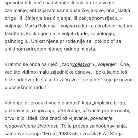
sposobnosti, već i nadahnuće ili pak interesovanje,
zanimanje, entuzijazam same duše čovjekove, ona „slatka
briga“ ili „činjenje bez činjenja“, ili pak jednom riječju –
voljenje. Marta Bek nije –
voljela
raditi kao profesor na tom
fakultetu, koliko god da je voljela ljude, sociologiju,
psihologiju. Unikat njene prirode nije se „poklopio“ sa
uniktnom prirodom njenog radnog mjesta.
Vratimo se onda na riječi
„zado
voljstvo
“ i „
voljenje
“.
One,
kao što vidimo imaju zajedničke osnove. I pokušajmo još
bliže odgovoriti, šta je to zapravo – „voljenje“ koje je nužno
u upsješnom radu?
Voljenje je „produktivna djelatnost“ koja „implicira brigu,
poznavanje,
reagiranje
,
afirmiranje
,
uživanje
prema osobi,
drvu, slici, ideji. Ona znači oživljavanje,
povećanje
njegove/njene životnosti
. To je proces samoobnavljanja,
samouvećavanja.“(From, 1989: 56, označila E.A.) Stoga