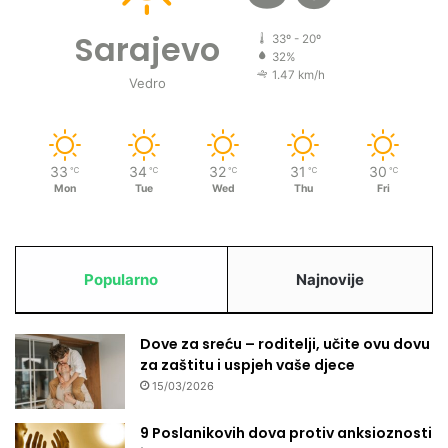
t
o
Sarajevo
33º - 20º
k
32%
o
1.47 km/h
Vedro
m
z
i
m
33
34
32
31
30
℃
℃
℃
℃
℃
e
Mon
Tue
Wed
Thu
Fri
Popularno
Najnovije
Dove za sreću – roditelji, učite ovu dovu
za zaštitu i uspjeh vaše djece
15/03/2026
9 Poslanikovih dova protiv anksioznosti