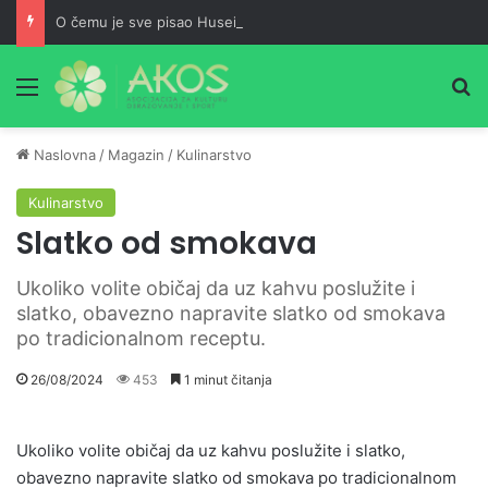
O čemu je sve pisao Husein ef. Đozo
Meni
Pr
Naslovna
/
Magazin
/
Kulinarstvo
Kulinarstvo
Slatko od smokava
Ukoliko volite običaj da uz kahvu poslužite i
slatko, obavezno napravite slatko od smokava
po tradicionalnom receptu.
26/08/2024
453
1 minut čitanja
Ukoliko volite običaj da uz kahvu poslužite i slatko,
obavezno napravite slatko od smokava po tradicionalnom