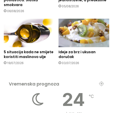
poslastica: Slatka
jednostavne, a preukusne
a
smokvara
n
P
05/08/2026
o
a
06/08/2026
d
l
n
e
o
s
s
t
p
i
r
n
e
c
5 situacija kada ne smijete
Ideje za brz i ukusan
m
i
koristiti maslinovo ulje
doručak
a
m
19/07/2026
03/07/2026
h
a
r
n
a
a
n
p
Vremenska prognoza
i
o
i
d
24
j
r
℃
e
u
l
č
u
j