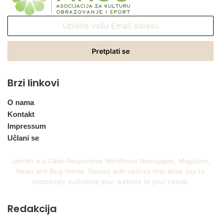
Upišite
vašu
Email
adresu
Brzi linkovi
O nama
Kontakt
Impressum
Učlani se
Jannah is a Clean Responsive WordPress Newspaper, Magazine,
News and Blog theme. Packed with options that allow you to
completely customize your website to your needs.
Redakcija