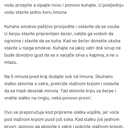
vodu prospite a sipajte novu i ponovo kuhajte. U posljednju
vodu stavite jednu koru limuna.
Kuhane smokve pažljivo procjedite i ostavite da se osuše.
U šerpu stavite pripremljen šećer, nalijte ga vodom da
ogrezne i stavite da se kuha. Kad se šećer donekle ukuha
stavite u njega smokve. Kuhajte na jakoj vatri dok sirup ne
bude dovoljno gust da se s varjače sliva u kapima, a ne u
mlazu.
Na 5 minuta pred kraj dodajte sok od limuna. Skuhano
slatko sklonite s vatre, prekrijte vlažnom krpom i ostavite
da se hladi desetak minuta. Tad sklonite krpu sa šerpe i
vratite slatko na ringlu, neka ponovo provri.
Ovo se preporučuje kod pripreme slatka uopšte, jer voće
pod vlažnom krpom pusti još soka. Kad slatko još jednom
provri, ponovo ga sklonite s vatre i pokrijte vlažnom krpom.