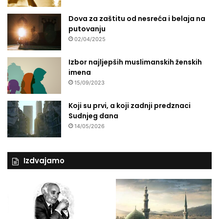
k
u
Dova za zaštitu od nesreća i belaja na
i
putovanju
š
02/04/2025
u
Izbor najljepših muslimanskih ženskih
imena
15/09/2023
Koji su prvi, a koji zadnji predznaci
Sudnjeg dana
14/05/2026
Izdvajamo