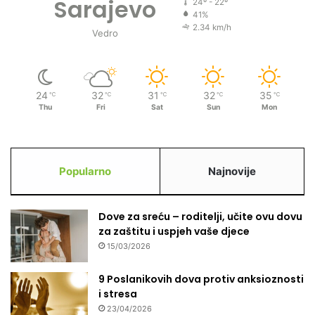
Sarajevo
24º - 22º
u
41%
c
2.34 km/h
Vedro
e
n
t
r
24
32
31
32
35
℃
℃
℃
℃
℃
a
Thu
Fri
Sat
Sun
Mon
l
n
e
G
Popularno
Najnovije
a
z
e
Dove za sreću – roditelji, učite ovu dovu
d
za zaštitu i uspjeh vaše djece
a
s
15/03/2026
e
e
9 Poslanikovih dova protiv anksioznosti
v
i stresa
a
23/04/2026