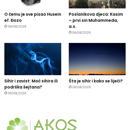
O čemu je sve pisao Husein
Poslanikova djeca: Kasim
ef. Đozo
– prvi sin Muhammeda,
a.s.
06/08/2026
06/08/2026
Sihir i zavist: Moć sihira ili
Šta je sihir i kako se liječi?
podrška šejtana?
06/08/2026
06/08/2026