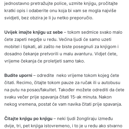
jednostavno pretražujte police, uzmite knjigu, pročitajte
kratki opis i odaberite onu koja bi vam se mogla najviše
svidjeti, bez obzira je li ju netko preporučio.
Uvijek imajte knjigu uz sebe
– tokom sedmice svako malo
ćete zapeti negdje u redu. Većina ljudi će samo uzeti
mobitel i tipkati, ali zašto ne biste posegnuli za knjigom i
dosadno čekanje pretvorili u malu avanturu. Vidjet ćete,
vrijeme čekanja će proletjeti samo tako.
Budite uporni
– odredite neko vrijeme tokom kojeg ćete
čitati. Recimo, čitajte tokom pauze za ručak ili u autobusu
na putu na posao/fakultet. Također možete odrediti da ćete
svaku večer prije spavanja čitati 15-ak minuta. Nakon
nekog vremena, postat će vam navika čitati prije spavanja.
Čitajte knjigu po knjigu
– neki ljudi žongliraju između
dvije, tri, pet knjiga istovremeno, i to je u redu ako stvarno