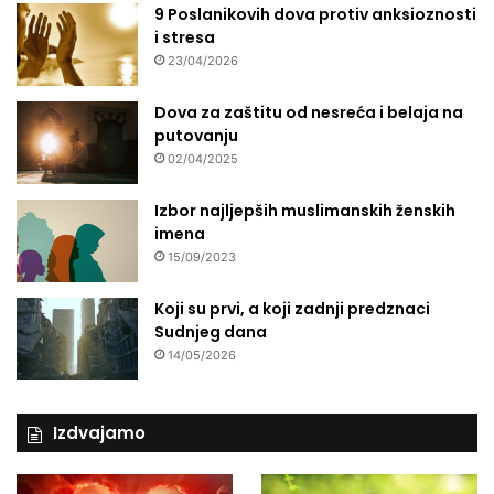
o
9 Poslanikovih dova protiv anksioznosti
g
i stresa
t
23/04/2026
r
i
Dova za zaštitu od nesreća i belaja na
b
putovanju
u
02/04/2025
n
a
Izbor najljepših muslimanskih ženskih
l
imena
a
15/09/2023
Koji su prvi, a koji zadnji predznaci
Sudnjeg dana
14/05/2026
Izdvajamo