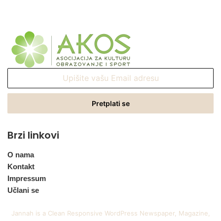
Upišite
vašu
Email
adresu
Brzi linkovi
O nama
Kontakt
Impressum
Učlani se
Jannah is a Clean Responsive WordPress Newspaper, Magazine,