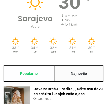
30
u
č
i
Sarajevo
33º - 20º
m
32%
e
1.47 km/h
Vedro
s
e
z
a
t
33
34
32
31
30
℃
℃
℃
℃
℃
Mon
Tue
Wed
Thu
Fri
v
a
r
a
r
Popularno
Najnovije
a
d
H
Dove za sreću – roditelji, učite ovu dovu
a
za zaštitu i uspjeh vaše djece
š
15/03/2026
k