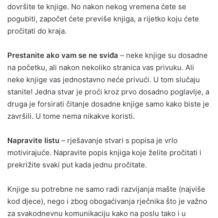
dovršite te knjige. No nakon nekog vremena ćete se
pogubiti, započet ćete previše knjiga, a rijetko koju ćete
pročitati do kraja.
Prestanite ako vam se ne sviđa
– neke knjige su dosadne
na početku, ali nakon nekoliko stranica vas privuku. Ali
neke knjige vas jednostavno neće privući. U tom slučaju
stanite! Jedna stvar je proći kroz prvo dosadno poglavlje, a
druga je forsirati čitanje dosadne knjige samo kako biste je
završili. U tome nema nikakve koristi.
Napravite listu
– rješavanje stvari s popisa je vrlo
motivirajuće. Napravite popis knjiga koje želite pročitati i
prekrižite svaki put kada jednu pročitate.
Knjige su potrebne ne samo radi razvijanja mašte (najviše
kod djece), nego i zbog obogaćivanja rječnika što je važno
za svakodnevnu komunikaciju kako na poslu tako i u