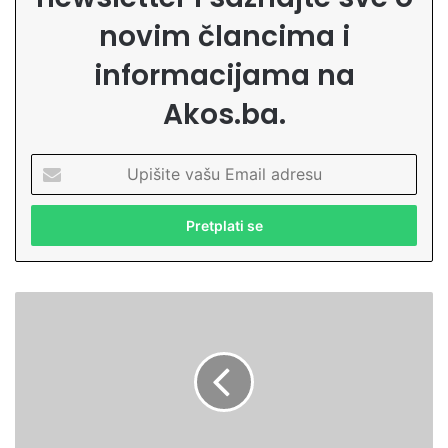
novim člancima i
informacijama na
Akos.ba.
U
p
i
š
i
t
e
L
v
a
a
j
š
k
u
o
E
m
m
a
a