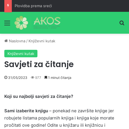
Plovidba prema sreći
Meni
Pr
Naslovna
/
Književni kutak
Književni kutak
Savjeti za čitanje
31/05/2023
977
1 minut čitanja
Koji su najbolji savjeti za čitanje?
Sami izaberite knjigu
– ponekad ne završite knjige jer
robujete listama popularnih knjiga i knjiga koje morate
pročitati ove godine! Odite u knjižaru ili knjižnicu i