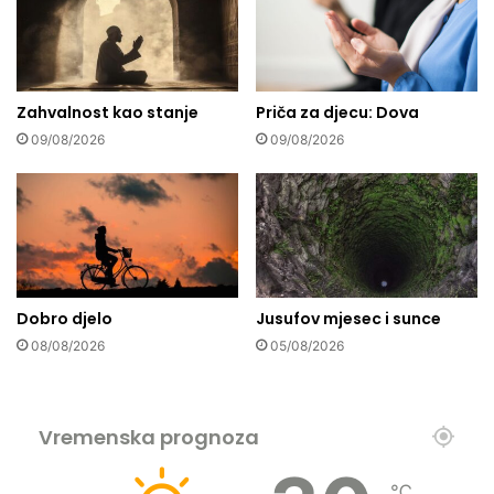
d
d
r
a
u
S
š
i
t
Zahvalnost kao stanje
Priča za djecu: Dova
m
v
a
09/08/2026
09/08/2026
e
t
n
o
i
v
m
i
m
ć
r
u
e
i
Dobro djelo
Jusufov mjesec i sunce
ž
S
a
t
08/08/2026
05/08/2026
m
a
a
n
?
i
Vremenska prognoza
š
i
ć
℃