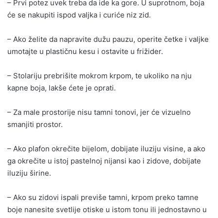
– Prvi potez uvek treba da ide ka gore. U suprotnom, boja
će se nakupiti ispod valjka i curiće niz zid.
– Ako želite da napravite dužu pauzu, operite četke i valjke
umotajte u plastičnu kesu i ostavite u frižider.
– Stolariju prebrišite mokrom krpom, te ukoliko na nju
kapne boja, lakše ćete je oprati.
– Za male prostorije nisu tamni tonovi, jer će vizuelno
smanjiti prostor.
– Ako plafon okrečite bijelom, dobijate iluziju visine, a ako
ga okrečite u istoj pastelnoj nijansi kao i zidove, dobijate
iluziju širine.
– Ako su zidovi ispali previše tamni, krpom preko tamne
boje nanesite svetlije otiske u istom tonu ili jednostavno u