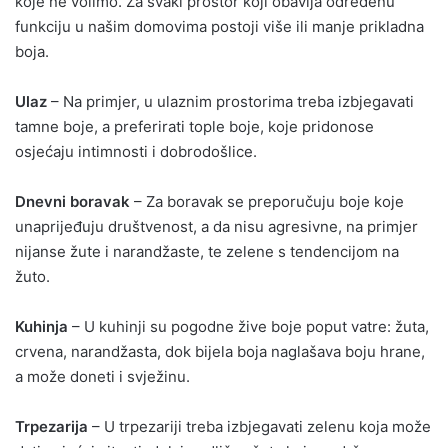
koje ne volimo. Za svaki prostor koji obavlja određenu
funkciju u našim domovima postoji više ili manje prikladna
boja.
Ulaz
– Na primjer, u ulaznim prostorima treba izbjegavati
tamne boje, a preferirati tople boje, koje pridonose
osjećaju intimnosti i dobrodošlice.
Dnevni boravak
– Za boravak se preporučuju boje koje
unaprijeđuju društvenost, a da nisu agresivne, na primjer
nijanse žute i narandžaste, te zelene s tendencijom na
žuto.
Kuhinja
– U kuhinji su pogodne žive boje poput vatre: žuta,
crvena, narandžasta, dok bijela boja naglašava boju hrane,
a može doneti i svježinu.
Trpezarija
– U trpezariji treba izbjegavati zelenu koja može