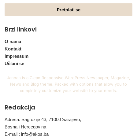
Email
adresu
Brzi linkovi
O nama
Kontakt
Impressum
Učlani se
Jannah is a Clean Responsive WordPress Newspaper, Magazine,
News and Blog theme. Packed with options that allow you to
completely customize your website to your needs.
Redakcija
Adresa: Sagrdžije 43, 71000 Sarajevo,
Bosna i Hercegovina
E-mail :
info@akos.ba