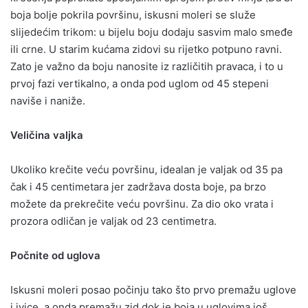
boja bolje pokrila površinu, iskusni moleri se služe
slijedećim trikom: u bijelu boju dodaju sasvim malo smeđe
ili crne. U starim kućama zidovi su rijetko potpuno ravni.
Zato je važno da boju nanosite iz različitih pravaca, i to u
prvoj fazi vertikalno, a onda pod uglom od 45 stepeni
naviše i naniže.
Veličina valjka
Ukoliko krečite veću površinu, idealan je valjak od 35 pa
čak i 45 centimetara jer zadržava dosta boje, pa brzo
možete da prekrečite veću površinu. Za dio oko vrata i
prozora odličan je valjak od 23 centimetra.
Počnite od uglova
Iskusni moleri posao počinju tako što prvo premažu uglove
i ivice, a onda premažu zid dok je boja u uglovima još