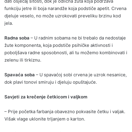
dati osjećaj sitosti, dok je odlična žuta koja podržava
funkciju jetre ili boja narandže koja podstiče apetit. Crvena
djeluje veselo, no može uzrokovati preveliku brzinu kod
jela.
Radna soba
– U radnim sobama ne bi trebalo da nedostaje
žute komponenta, koja podstiče psihičke aktivnosti i
poboljšava radne sposobnosti, ali tu možemo kombinovati i
zelenu ili tirkiznu.
Spavaća soba
– U spavaćoj sobi crvena je uzrok nesanice,
dok plavi tonovi smiruju i djeluju opuštajuće.
Savjeti za krečenje četkicom i valjkom
– Prije početka farbanja obavezno pokvasite četku i valjak.
Višak vlage uklonite trljanjem o karton.