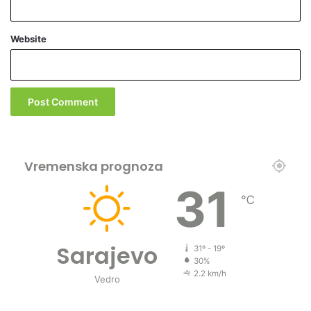
Website
Vremenska prognoza
31
℃
Sarajevo
31º - 19º
30%
2.2 km/h
Vedro