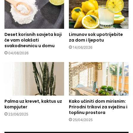
u
:
P
o
d
Deset korisnih savjeta koji
Limunov sok upotrijebite
r
će vam olakšati
za dom i ljepotu
š
svakodnevnicu u domu
k
14/06/2026
a
04/08/2026
k
o
j
a
t
r
a
Palma uz krevet, kaktus uz
Kako učiniti dom mirisnim:
j
kompjuter
Prirodni trikovi za svježinu i
e
toplinu prostora
23/06/2025
g
25/04/2025
o
d