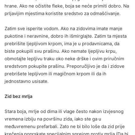
hrane. Ako ne očistite fleke, boja se neće primiti dobro. Na
prljavijim mjestima koristite sredstvo za odmašćivanje.
Zatim sve isperite vodom. Ako na zidovima imate manje
pukotine i neravnine, dobro ih išmirglajte. Zatim ta mjesta
prebrišite ljepljivom krpom, ima je u prodavnicama, da
biste pokupili svu prašinu. Ako nemate ljepljivu krpu,
obmotajte lepljivu traku oko neke drške i ovim priručnim
sredstvom pokupite prašinu. Preporučljivo je da i zidove
prebrišete lepljivom ili magičnom krpom ili da ih
jednostavno usisate.
Zid bez mrlja
Stara boja, mrlje od dima ili vlage često nakon izvjesnog
vremena izbiju na površinu zida, iako ste ga u
međuvremenu prefarbali. Zato ne bi bilo loše da zid prije
krečenja poprskate specijalnim sprejom protiv mrlja (Da bi