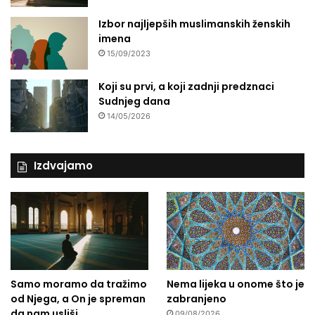
Izbor najljepših muslimanskih ženskih
imena
15/09/2023
Koji su prvi, a koji zadnji predznaci
Sudnjeg dana
14/05/2026
Izdvajamo
Samo moramo da tražimo
Nema lijeka u onome što je
od Njega, a On je spreman
zabranjeno
da nam usliši
09/08/2026