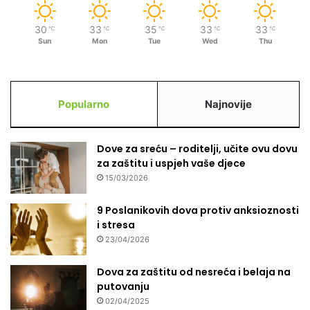
30
33
35
33
33
℃
℃
℃
℃
℃
Sun
Mon
Tue
Wed
Thu
Popularno
Najnovije
Dove za sreću – roditelji, učite ovu dovu
za zaštitu i uspjeh vaše djece
15/03/2026
9 Poslanikovih dova protiv anksioznosti
i stresa
23/04/2026
Dova za zaštitu od nesreća i belaja na
putovanju
02/04/2025