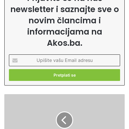
newsletter i saznajte sve o
novim člancima i
informacijama na
Akos.ba.
U
p
i
š
i
t
e
K
v
a
a
k
š
o
u
p
E
r