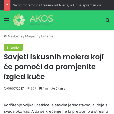
Samo moramo da tražimo od Njega, a On je spreman da nam usliši
Meni
Pr
Naslovna
/
Magazin
/
Enterijer
Enterijer
Savjeti iskusnih molera koji
će pomoći da promjenite
izgled kuće
09/07/2017
507
4 minute čitanja
Korištenje valjka i četkice je sasvim jednostavno, a ideje su
svuda oko vas. A da se krečenje ne bi pretvorilo u stresnu