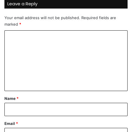
i
Leave a Reply
n
a
Your email address will not be published.
Required fields are
m
marked
*
a
C
o
m
m
e
n
t
*
Name
*
Email
*