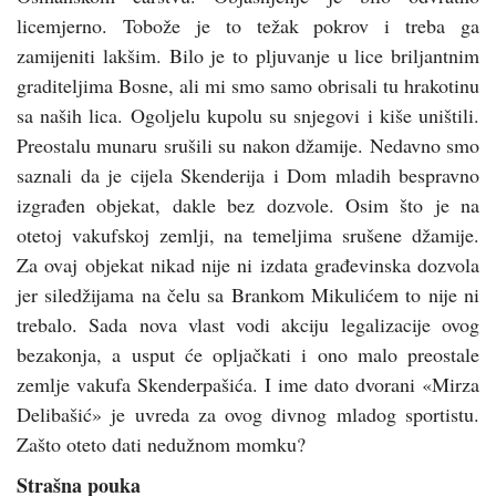
licemjerno. Tobože je to težak pokrov i treba ga
zamijeniti lakšim. Bilo je to pljuvanje u lice briljantnim
graditeljima Bosne, ali mi smo samo obrisali tu hrakotinu
sa naših lica. Ogoljelu kupolu su snjegovi i kiše uništili.
Preostalu munaru srušili su nakon džamije. Nedavno smo
saznali da je cijela Skenderija i Dom mladih bespravno
izgrađen objekat, dakle bez dozvole. Osim što je na
otetoj vakufskoj zemlji, na temeljima srušene džamije.
Za ovaj objekat nikad nije ni izdata građevinska dozvola
jer siledžijama na čelu sa Brankom Mikulićem to nije ni
trebalo. Sada nova vlast vodi akciju legalizacije ovog
bezakonja, a usput će opljačkati i ono malo preostale
zemlje vakufa Skenderpašića. I ime dato dvorani «Mirza
Delibašić» je uvreda za ovog divnog mladog sportistu.
Zašto oteto dati nedužnom momku?
Strašna pouka