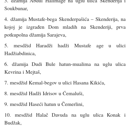
3. džamija Abdul Halimage na uglu ulica Skenderija i
Soukbunar,
4. džamija Mustafe-bega Skenderpašića – Skenderija, na
kojoj je izgrađen Dom mladih na Skenderiji, prva
potkupolna džamija Sarajeva,
5. mesdžid Haradži hadži Mustafe age u ulici
Hadžiabdinica,
6. džamija Dudi Bule hatun-mualima na uglu ulica
Kevrina i Mejtaš,
7. mesdžid Kemal-begov u ulici Hasana Kikića,
8. mesdžid Hadži Idrisov u Ćemaluši,
9. mesdžid Haseći hatun u Čemerlini,
10. mesdžid Halač Davuda na uglu ulica Konak i
Budžak,