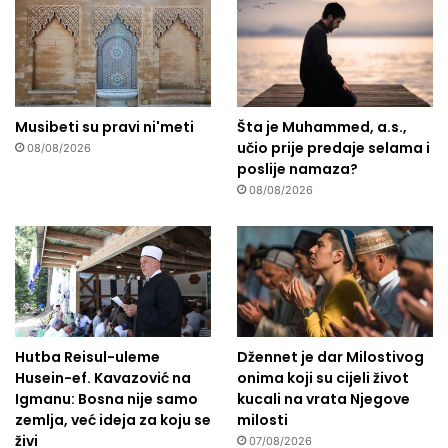
Musibeti su pravi ni'meti
Šta je Muhammed, a.s.,
učio prije predaje selama i
08/08/2026
poslije namaza?
08/08/2026
Hutba Reisul-uleme
Džennet je dar Milostivog
Husein-ef. Kavazović na
onima koji su cijeli život
Igmanu: Bosna nije samo
kucali na vrata Njegove
zemlja, već ideja za koju se
milosti
živi
07/08/2026