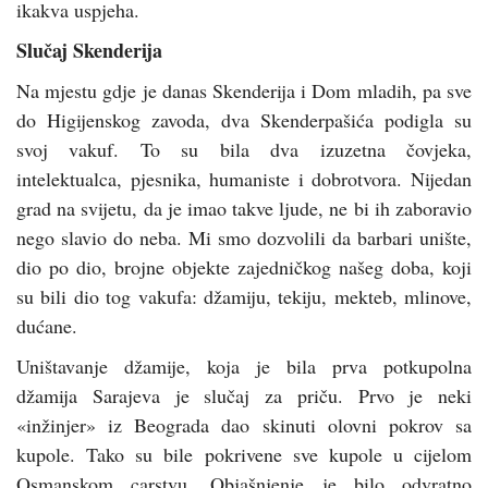
ikakva uspjeha.
Slučaj Skenderija
Na mjestu gdje je danas Skenderija i Dom mladih, pa sve
do Higijenskog zavoda, dva Skenderpašića podigla su
svoj vakuf. To su bila dva izuzetna čovjeka,
intelektualca, pjesnika, humaniste i dobrotvora. Nijedan
grad na svijetu, da je imao takve ljude, ne bi ih zaboravio
nego slavio do neba. Mi smo dozvolili da barbari unište,
dio po dio, brojne objekte zajedničkog našeg doba, koji
su bili dio tog vakufa: džamiju, tekiju, mekteb, mlinove,
dućane.
Uništavanje džamije, koja je bila prva potkupolna
džamija Sarajeva je slučaj za priču. Prvo je neki
«inžinjer» iz Beograda dao skinuti olovni pokrov sa
kupole. Tako su bile pokrivene sve kupole u cijelom
Osmanskom carstvu. Objašnjenje je bilo odvratno