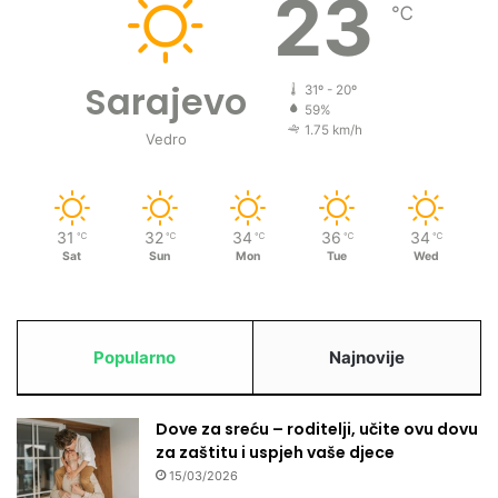
23
℃
Sarajevo
31º - 20º
59%
1.75 km/h
Vedro
31
32
34
36
34
℃
℃
℃
℃
℃
Sat
Sun
Mon
Tue
Wed
Popularno
Najnovije
Dove za sreću – roditelji, učite ovu dovu
za zaštitu i uspjeh vaše djece
15/03/2026