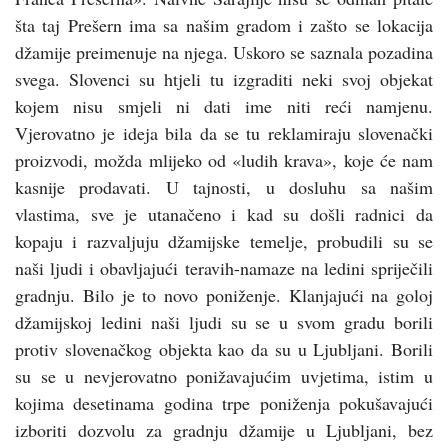
šta taj Prešern ima sa našim gradom i zašto se lokacija
džamije preimenuje na njega. Uskoro se saznala pozadina
svega. Slovenci su htjeli tu izgraditi neki svoj objekat
kojem nisu smjeli ni dati ime niti reći namjenu.
Vjerovatno je ideja bila da se tu reklamiraju slovenački
proizvodi, možda mlijeko od «ludih krava», koje će nam
kasnije prodavati. U tajnosti, u dosluhu sa našim
vlastima, sve je utanačeno i kad su došli radnici da
kopaju i razvaljuju džamijske temelje, probudili su se
naši ljudi i obavljajući teravih-namaze na ledini spriječili
gradnju. Bilo je to novo poniženje. Klanjajući na goloj
džamijskoj ledini naši ljudi su se u svom gradu borili
protiv slovenačkog objekta kao da su u Ljubljani. Borili
su se u nevjerovatno ponižavajućim uvjetima, istim u
kojima desetinama godina trpe poniženja pokušavajući
izboriti dozvolu za gradnju džamije u Ljubljani, bez