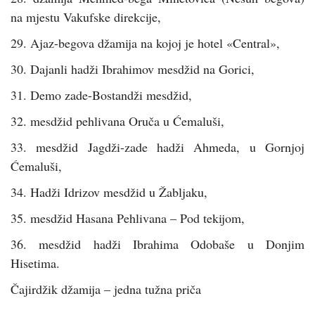
na mjestu Vakufske direkcije,
29. Ajaz-begova džamija na kojoj je hotel «Central»,
30. Dajanli hadži Ibrahimov mesdžid na Gorici,
31. Demo zade-Bostandži mesdžid,
32. mesdžid pehlivana Oruča u Ćemaluši,
33. mesdžid Jagdži-zade hadži Ahmeda, u Gornjoj
Ćemaluši,
34. Hadži Idrizov mesdžid u Žabljaku,
35. mesdžid Hasana Pehlivana – Pod tekijom,
36. mesdžid hadži Ibrahima Odobaše u Donjim
Hisetima.
Čajirdžik džamija – jedna tužna priča