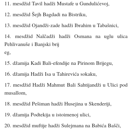
11. mesdžid Tavil hadži Mustafe u Gundulićevoj,
12. mesdžid Šejh Bagdadi na Bistriku,
13. mesdžid Ojandži-zade hadži Ibrahim u Tabašnici,
14. mesdžid Nalčadži hadži Osmana na uglu ulica
Pehlivanuše i Banjski brij
eg,
15. džamija Kadi Bali-efendije na Pirinom Brijegu,
16. džamija Hadži Isa u Tahirevića sokaku,
17. mesdžid Hadži Mahmut Bali Sahtijandži u Ulici pod
musallom,
18. mesdžid Pešiman hadži Husejina u Skenderiji,
19. džamija Podtekija u istoimenoj ulici,
20. mesdžid muftije hadži Sulejmana na Babića Bašči,