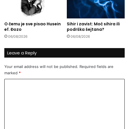
m
e
e
p
t
o
o
r
O čemu je sve pisao Husein
Sihir i zavist: Moć sihira ili
v
u
ef. Đozo
podrška šejtana?
i
č
06/08/2026
06/08/2026
ć
i
-
l
V
i
Leave a Reply
e
l
Your email address will not be published.
Required fields are
i
marked
*
k
i
C
b
o
o
r
m
a
m
c
i
e
h
n
u