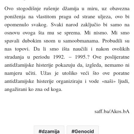
Ovo stogodišnje rušenje džamija u miru, uz obavezna
poniženja na vlastitom pragu od strane uljeza, ovo bi
opomenulo svakog. Svaki narod zaključio bi samo na
osnovu ovoga šta mu se sprema. Mi nismo. Mi smo
spavali dubokim snom u samoobmanama. Probudili su
nas topovi. Da li smo išta naučili i nakon ovolikih
stradanja u periodu 1992. – 1995.? Ove poslijeratne
antidžamijske histerije pokazuju da, izgleda, nemamo ni
namjeru učiti. Užas je utoliko veći što ove poratne
antidžamijske histerije organiziraju i vode «naši» ljudi,
angažirani ko zna od koga.
saff.ba/Akos.bA
dzamija
Genocid