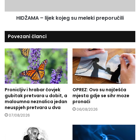
k
–
i
l
Š
HIDŽAMA – lijek kojeg su meleki preporučili
i
a
j
m
e
Povezani članci
a
k
c
k
:
o
S
j
a
e
f
g
e
s
t
u
e
Pronicljiv i hrabar čovjek
OPREZ: Ovo su najčešća
m
gubitak pretvara u dobit, a
mjesta gdje se sihr moze
f
e
maloumna neznalica jedan
pronaći
.
l
neuspjeh pretvara u dva
K
e
06/08/2026
a
07/08/2026
k
r
i
a
p
h
r