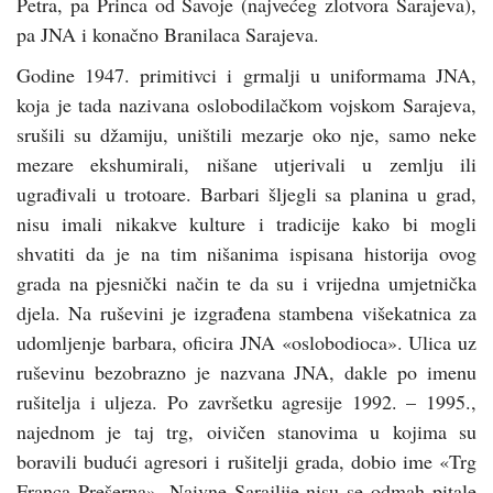
Petra, pa Princa od Savoje (najvećeg zlotvora Sarajeva),
pa JNA i konačno Branilaca Sarajeva.
Godine 1947. primitivci i grmalji u uniformama JNA,
koja je tada nazivana oslobodilačkom vojskom Sarajeva,
srušili su džamiju, uništili mezarje oko nje, samo neke
mezare ekshumirali, nišane utjerivali u zemlju ili
ugrađivali u trotoare. Barbari šljegli sa planina u grad,
nisu imali nikakve kulture i tradicije kako bi mogli
shvatiti da je na tim nišanima ispisana historija ovog
grada na pjesnički način te da su i vrijedna umjetnička
djela. Na ruševini je izgrađena stambena višekatnica za
udomljenje barbara, oficira JNA «oslobodioca». Ulica uz
ruševinu bezobrazno je nazvana JNA, dakle po imenu
rušitelja i uljeza. Po završetku agresije 1992. – 1995.,
najednom je taj trg, oivičen stanovima u kojima su
boravili budući agresori i rušitelji grada, dobio ime «Trg
Franca Prešerna». Naivne Sarajlije nisu se odmah pitale