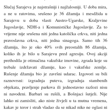
Slučaj Sarajeva je najstrašniji i najžalosniji. U doba mira,
a ne u ratovima, srušeno je 36 džamija i mesdžida u
Sarajevu u doba vlasti Austro-Ugarske, Kraljevine
Jugoslavije, NDH-a i Komunističke Jugoslavije. Za to
vrijeme nije srušena niti jedna katolička crkva, niti jedna
pravoslavna crkva, niti jedna sinagoga. Samo tih 36
džamija, što je oko 40% svih preostalih 86 džamija,
koliko ih je bilo u Sarajevu pred agresiju. Ovoj akciji
prethodila je otimačina vakufske imovine, zgrada koje su
trebale izdržavati džamije, kao i vakufske zemlje.
Rušenje džamija bio je završni udarac. Izgovori su bili
raznovrsni: izgradnja puteva, izgradnja stambenih
objekata, pravljenje parkova ili jednostavno razlozi nisu
ni navođeni. Barbari su rušili, a Bošnjaci šutjeli. Nije
lahko ni zamisliti, ako niste živjeli u ta mutna vremena,
kakav je teror i strah vladao da se nikad niko ne oglasi ni