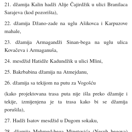
21. džamija Kalin hadži Alije Čajirdžik u ulici Branilaca
Sarajeva (kod pozorišta),
22. džamija Džano-zade na uglu Ašikovca i Karpuzove
mahale,
23. džamija Armagandži Sinan-bega na uglu ulica
Kovačeva i Armaganuša,
24. mesdžid Hatidže Kadundžik u ulici Mlini,
25. Bakrbabina džamija na Atmejdanu,
26. džamija sa tekijom na putu za Vogošću
(kako projektovana trasa puta nije išla preko džamije i
tekije, izmijenjena je ta trasa kako bi se džamija
porušila),
27. Hadži Isatov mesdžid u Dugom sokaku,
28. džamija Mehmed-bega Minetovića (Nesuh begova)