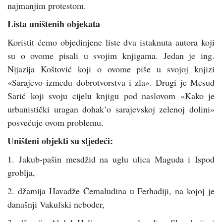
najmanjim protestom.
Lista uništenih objekata
Koristit ćemo objedinjene liste dva istaknuta autora koji
su o ovome pisali u svojim knjigama. Jedan je ing.
Nijazija Koštović koji o ovome piše u svojoj knjizi
«Sarajevo između dobrotvorstva i zla». Drugi je Mesud
Sarić koji svoju cijelu knjigu pod naslovom «Kako je
urbanistički uragan dohak’o sarajevskoj zelenoj dolini»
posvećuje ovom problemu.
Uništeni objekti su sljedeći:
1. Jakub-pašin mesdžid na uglu ulica Maguda i Ispod
groblja,
2. džamija Havadže Ćemaludina u Ferhadiji, na kojoj je
današnji Vakufski neboder,