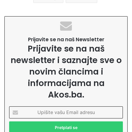
Prijavite se na naš Newsletter
Prijavite se na naš
newsletter i saznajte sve o
novim člancima i
informacijama na
Akos.ba.
U
p
i
š