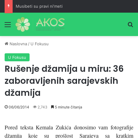
Šta je Muhammed, a.s., učio prije predaje selama i poslije namaza?
Meni
Pr
Naslovna
/
U Fokusu
U Fokusu
Rušenje džamija u miru: 36
zaboravljenih sarajevskih
džamija
06/06/2014
2,743
5 minute čitanja
Pored teksta Kemala Zukića donosimo vam fotografije
džamija koje su prošlost Sarajeva sa kratkim