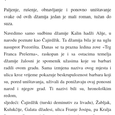
Paljenje, rušenje, obnavljanje i ponovno uništavanje
svake od ovih džamija jedan je mali roman, tužan do
suza.
Navedimo samo sudbinu džamije Kalin hadži Alije, u
narodu poznate kao Čajirdžik. Ta džamija bila je na uglu
nasuprot Pozorišta. Danas se ta prazna ledina zove «Trg
Franca Prešerna», raskopan je i sa ostacima temelja
džamije žalosni je spomenik užasima koje su barbari
radili ovom gradu. Sama izmjena naziva ovog mjesta i
ulica kroz vrijeme pokazuje beskrupuloznost barbara koji
su, pored uništavanja, uživali da ponižavaju ovaj ponosni
narod i njegov grad. Ti nazivi bili su, hronološkim
redom,
sljedeći: Čajirdžik (turski deminutiv za livadu), Žabljak,
Kulukčije, Galata džadesi, ulica Franje Josipa, pa Kralja