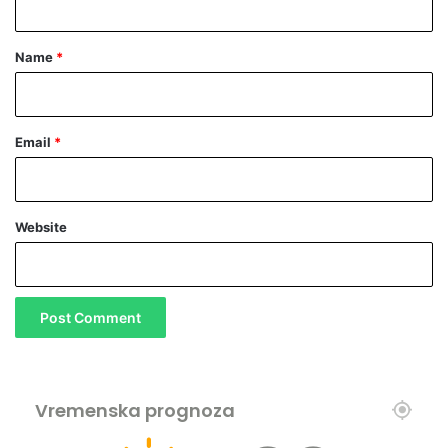
m
t
a
*
Name
*
n
i
s
t
Email
*
a
Website
Vremenska prognoza