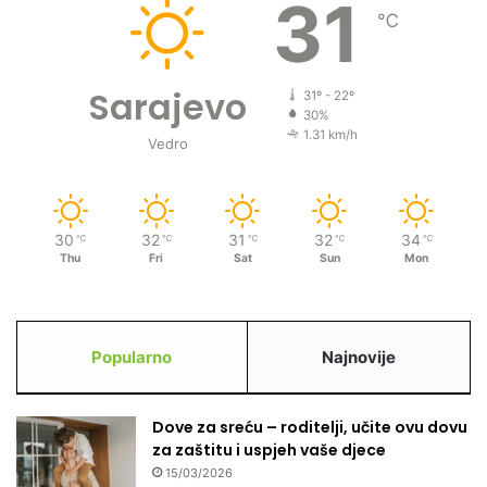
31
s
℃
o
k
o
Sarajevo
31º - 22º
m
30%
:
1.31 km/h
Vedro
N
a
c
i
30
32
31
32
34
℃
℃
℃
℃
℃
o
Thu
Fri
Sat
Sun
Mon
n
a
l
i
Popularno
Najnovije
z
a
c
Dove za sreću – roditelji, učite ovu dovu
i
za zaštitu i uspjeh vaše djece
j
a
15/03/2026