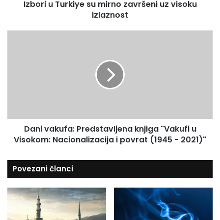
Izbori u Turkiye su mirno završeni uz visoku
r
a
izlaznost
k
d
i
r
y
D
e
e
a
s
s
n
u
u
i
m
v
i
a
r
k
n
u
o
f
z
Dani vakufa: Predstavljena knjiga "Vakufi u
a
a
Visokom: Nacionalizacija i povrat (1945 - 2021)"
:
v
P
r
r
Povezani članci
š
e
e
d
n
s
i
t
u
a
z