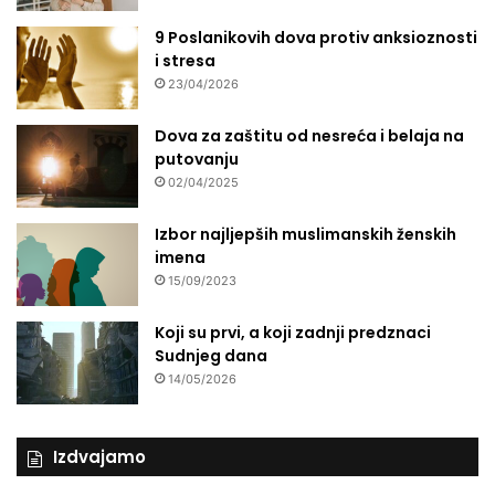
i
p
9 Poslanikovih dova protiv anksioznosti
o
i stresa
v
23/04/2026
r
a
Dova za zaštitu od nesreća i belaja na
t
putovanju
(
02/04/2025
1
9
Izbor najljepših muslimanskih ženskih
4
imena
5
15/09/2023
-
2
Koji su prvi, a koji zadnji predznaci
0
Sudnjeg dana
2
14/05/2026
1
)
"
Izdvajamo