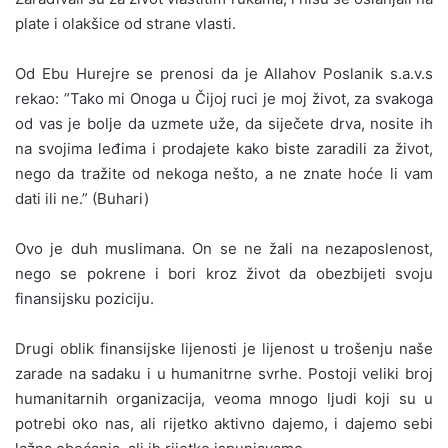
plate i olakšice od strane vlasti.
Od Ebu Hurejre se prenosi da je Allahov Poslanik s.a.v.s
rekao: ”Tako mi Onoga u Čijoj ruci je moj život, za svakoga
od vas je bolje da uzmete uže, da siječete drva, nosite ih
na svojima leđima i prodajete kako biste zaradili za život,
nego da tražite od nekoga nešto, a ne znate hoće li vam
dati ili ne.” (Buhari)
Ovo je duh muslimana. On se ne žali na nezaposlenost,
nego se pokrene i bori kroz život da obezbijeti svoju
finansijsku poziciju.
Drugi oblik finansijske lijenosti je lijenost u trošenju naše
zarade na sadaku i u humanitrne svrhe. Postoji veliki broj
humanitarnih organizacija, veoma mnogo ljudi koji su u
potrebi oko nas, ali rijetko aktivno dajemo, i dajemo sebi