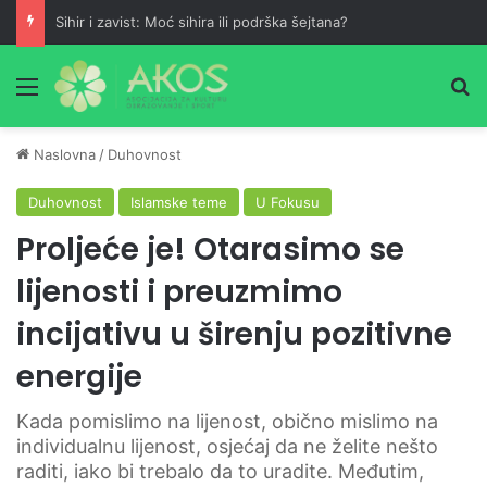
Sihir i zavist: Moć sihira ili podrška šejtana?
Meni
Pr
Naslovna
/
Duhovnost
Duhovnost
Islamske teme
U Fokusu
Proljeće je! Otarasimo se
lijenosti i preuzmimo
incijativu u širenju pozitivne
energije
Kada pomislimo na lijenost, obično mislimo na
individualnu lijenost, osjećaj da ne želite nešto
raditi, iako bi trebalo da to uradite. Međutim,