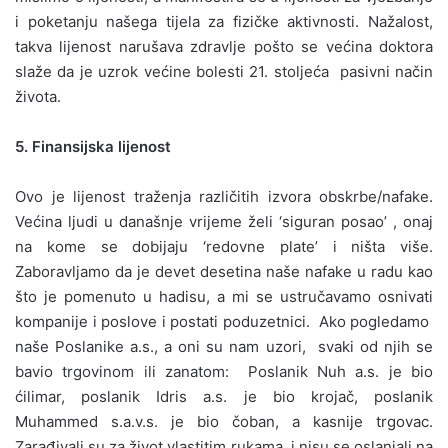
i poketanju našega tijela za fizičke aktivnosti. Nažalost,
takva lijenost narušava zdravlje pošto se većina doktora
slaže da je uzrok većine bolesti 21. stoljeća pasivni način
života.
5. Finansijska lijenost
Ovo je lijenost traženja različitih izvora obskrbe/nafake.
Većina ljudi u današnje vrijeme želi ‘siguran posao’ , onaj
na kome se dobijaju ‘redovne plate’ i ništa više.
Zaboravljamo da je devet desetina naše nafake u radu kao
što je pomenuto u hadisu, a mi se ustručavamo osnivati
kompanije i poslove i postati poduzetnici. Ako pogledamo
naše Poslanike a.s., a oni su nam uzori, svaki od njih se
bavio trgovinom ili zanatom: Poslanik Nuh a.s. je bio
ćilimar, poslanik Idris a.s. je bio krojač, poslanik
Muhammed s.a.v.s. je bio čoban, a kasnije trgovac.
Zarađivali su za život vlastitim rukama, i nisu se oslanjali na