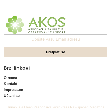
Upišite
vašu
Email
adresu
Brzi linkovi
O nama
Kontakt
Impressum
Učlani se
Jannah is a Clean Responsive WordPress Newspaper, Magazine,