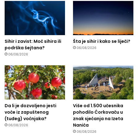
Sihir i zavist: Moć sihira ili
Šta je sihir i kako se liječi?
podrška šejtana?
06/08/2026
06/08/2026
Da li je dozvoljeno jesti
Više od 1.500 učesnika
voće iz zapuštenog
pohodilo Ćorkovaču u
(tuđeg) voćnjaka?
znak sjećanja na Izeta
Nanića
06/08/2026
06/08/2026