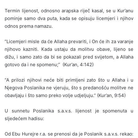
Termin lijenost, odnosno arapska riječ kasal, se u Kur’anu
pominje samo dva puta, kada se opisuju licemjeri i njihov
odnos prema namazu.
”Licemjeri misle da će Allaha prevariti, i On će ih za varanje
njihovo kazniti. Kada ustaju da molitvu obave, lijeno se
dižu, i samo zato da bi se pokazali pred svijetom, a Allaha
gotovo da i ne spomenu;’’ (Kur’an, 4:142)
“A prilozi njihovi neće biti primljeni zato što u Allaha i u
Njegova Poslanika ne vjeruju, što s predanošću molitve ne
obavljaju i što samo preko volje udjeljuju.’’ (Kur’an, 9:54)
U sunnetu Poslanika s.a.v.s. lijenost je spomenuta u
sljedećem hadisu:
Od Ebu Hurejre r.a. se prenosi da je Poslanik s.a.v.s. rekao: