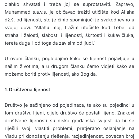
olahko shvatati i treba joj se suprotstaviti. Zapravo,
Muhammed s.a.v.s. je običavao tražiti utičište kod Allaha
dž.š. od lijenosti, što je činio spominjući je svakodnevno u
svojoj dovi: ”Allahu moj, tražim utočište kod Tebe, od
straha i žalosti, slabosti i lijenosti, škrtosti i kukavičluka,
tereta duga i od toga da zavisim od ljudi.”
U ovom članku, pogledajmo kako se lijenost pojavljuje u
našim životima, a u drugom članku ćemo vidjeti kako se
možemo boriti protiv lijenosti, ako Bog da.
1. Društvena lijenost
Društvo je sačinjeno od pojedinaca, te ako su pojedinci u
tom društvu lijeni, cijelo društvo će postati lijeno. Znakovi
društvene lijenosti su niska građanska svijest da bi se
riješili svoji vlastiti problemi, pretjerano oslanjanje na
Vladu pri donošenju rješenja, razjedinjenost, povećan broj