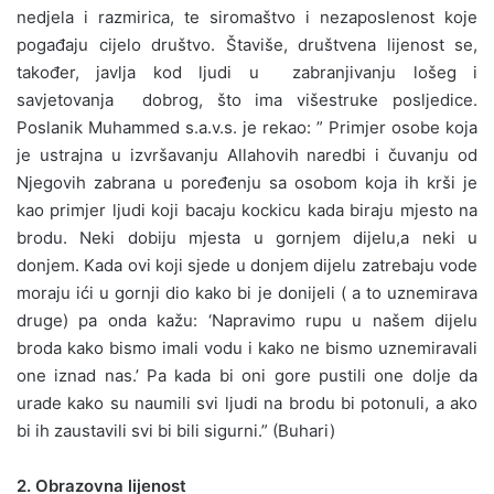
nedjela i razmirica, te siromaštvo i nezaposlenost koje
pogađaju cijelo društvo. Štaviše, društvena lijenost se,
također, javlja kod ljudi u zabranjivanju lošeg i
savjetovanja dobrog, što ima višestruke posljedice.
Poslanik Muhammed s.a.v.s. je rekao: ” Primjer osobe koja
je ustrajna u izvršavanju Allahovih naredbi i čuvanju od
Njegovih zabrana u poređenju sa osobom koja ih krši je
kao primjer ljudi koji bacaju kockicu kada biraju mjesto na
brodu. Neki dobiju mjesta u gornjem dijelu,a neki u
donjem. Kada ovi koji sjede u donjem dijelu zatrebaju vode
moraju ići u gornji dio kako bi je donijeli ( a to uznemirava
druge) pa onda kažu: ‘Napravimo rupu u našem dijelu
broda kako bismo imali vodu i kako ne bismo uznemiravali
one iznad nas.’ Pa kada bi oni gore pustili one dolje da
urade kako su naumili svi ljudi na brodu bi potonuli, a ako
bi ih zaustavili svi bi bili sigurni.” (Buhari)
2. Obrazovna lijenost