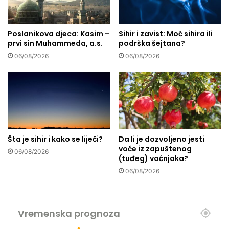
v
v
l
i
j
s
Poslanikova djeca: Kasim –
Sihir i zavist: Moć sihira ili
e
prvi sin Muhammeda, a.s.
podrška šejtana?
o
n
k
a
06/08/2026
06/08/2026
u
k
i
n
z
j
l
i
a
g
z
a
n
"
Šta je sihir i kako se liječi?
Da li je dozvoljeno jesti
o
V
voće iz zapuštenog
s
a
06/08/2026
(tuđeg) voćnjaka?
t
k
06/08/2026
u
f
i
u
Vremenska prognoza
V
i