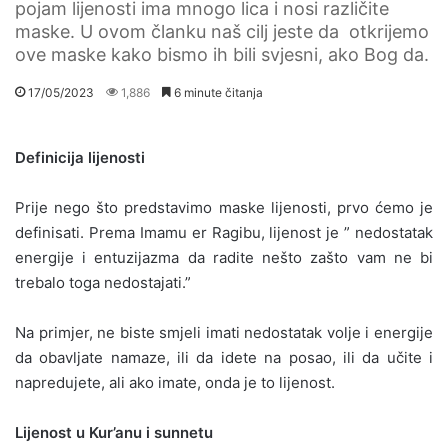
pojam lijenosti ima mnogo lica i nosi različite
maske. U ovom članku naš cilj jeste da otkrijemo
ove maske kako bismo ih bili svjesni, ako Bog da.
17/05/2023
1,886
6 minute čitanja
Definicija lijenosti
Prije nego što predstavimo maske lijenosti, prvo ćemo je
definisati. Prema Imamu er Ragibu, lijenost je ” nedostatak
energije i entuzijazma da radite nešto zašto vam ne bi
trebalo toga nedostajati.”
Na primjer, ne biste smjeli imati nedostatak volje i energije
da obavljate namaze, ili da idete na posao, ili da učite i
napredujete, ali ako imate, onda je to lijenost.
Lijenost u Kur’anu i sunnetu