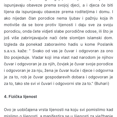
ispunjavaju obaveze prema svojoj djeci, a i djeca će biti
lijena da ispunjavaju obaveze prema roditeljima i domu. I
ako nijedan član porodice nema ljubav i pažnju koja ih
motiviše da se bore protiv lijenosti i daju sve za svoju
porodicu, onda ćete vidjeti slabe porodične odose, ili što je
još više zabrinjavajuće naći ćete slomljen islamski dom.
Izgleda da ponekad zaboravimo hadis u kome Poslanik
s.a.v.s. kaže: ” Svako od vas je čuvar i odgovoran za ono
što posjeduje. Vladar koji ima vlast nad narodom je njihov
čuvar i odgovoran je za njih, čovjek je čuvar svoje porodice
i odgovoran je za nju, žena je čuvar kuće i djece i odgovrna
je za to, rob je čuvar gospodarevih dobara i odgovoran je
za to, tako ste svi vi čuvari i odgovorni ste za to.” (Buhari)
4. Fizička lijenost
Ovo je uobičajena vrsta lijenosti na koju svi pomislimo kad
mislimo o lijenosti, a manifestira se u lijenosti za vježbanje