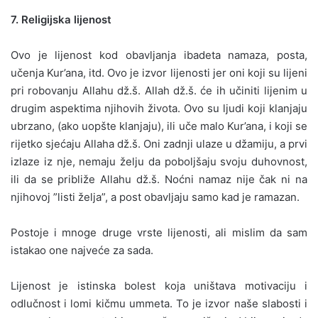
7. Religijska lijenost
Ovo je lijenost kod obavljanja ibadeta namaza, posta,
učenja Kur’ana, itd. Ovo je izvor lijenosti jer oni koji su lijeni
pri robovanju Allahu dž.š. Allah dž.š. će ih učiniti lijenim u
drugim aspektima njihovih života. Ovo su ljudi koji klanjaju
ubrzano, (ako uopšte klanjaju), ili uče malo Kur’ana, i koji se
rijetko sjećaju Allaha dž.š. Oni zadnji ulaze u džamiju, a prvi
izlaze iz nje, nemaju želju da poboljšaju svoju duhovnost,
ili da se približe Allahu dž.š. Noćni namaz nije čak ni na
njihovoj ”listi želja”, a post obavljaju samo kad je ramazan.
Postoje i mnoge druge vrste lijenosti, ali mislim da sam
istakao one najveće za sada.
Lijenost je istinska bolest koja uništava motivaciju i
odlučnost i lomi kičmu ummeta. To je izvor naše slabosti i