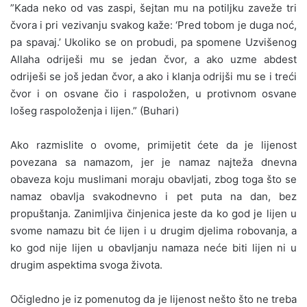
”Kada neko od vas zaspi, šejtan mu na potiljku zaveže tri
čvora i pri vezivanju svakog kaže: ‘Pred tobom je duga noć,
pa spavaj.’ Ukoliko se on probudi, pa spomene Uzvišenog
Allaha odriješi mu se jedan čvor, a ako uzme abdest
odriješi se još jedan čvor, a ako i klanja odrijši mu se i treći
čvor i on osvane čio i raspoložen, u protivnom osvane
lošeg raspoloženja i lijen.” (Buhari)
Ako razmislite o ovome, primijetit ćete da je lijenost
povezana sa namazom, jer je namaz najteža dnevna
obaveza koju muslimani moraju obavljati, zbog toga što se
namaz obavlja svakodnevno i pet puta na dan, bez
propuštanja. Zanimljiva činjenica jeste da ko god je lijen u
svome namazu bit će lijen i u drugim djelima robovanja, a
ko god nije lijen u obavljanju namaza neće biti lijen ni u
drugim aspektima svoga života.
Očigledno je iz pomenutog da je lijenost nešto što ne treba