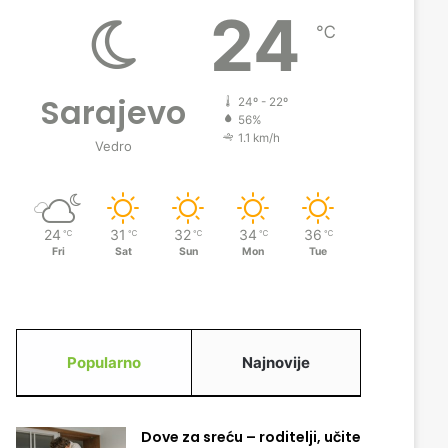
24
℃
Sarajevo
24º - 22º
56%
1.1 km/h
Vedro
24
31
32
34
36
℃
℃
℃
℃
℃
Fri
Sat
Sun
Mon
Tue
Popularno
Najnovije
Dove za sreću – roditelji, učite