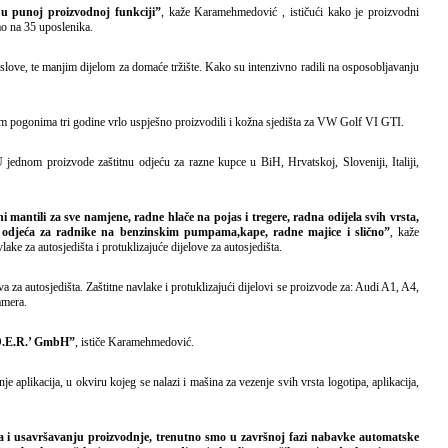
 u punoj proizvodnoj funkciji”
, kaže Karamehmedović , ističući kako je proizvodni
tao na 35 uposlenika.
love, te manjim dijelom za domaće tržište. Kako su intenzivno radili na osposobljavanju
 pogonima tri godine vrlo uspješno proizvodili i kožna sjedišta za VW Golf VI GTI.
jednom proizvode zaštitnu odjeću za razne kupce u BiH, Hrvatskoj, Sloveniji, Italiji,
 mantili za sve namjene, radne hlače na pojas i tregere, radna odijela svih vrsta,
a, odjeća za radnike na benzinskim pumpama,kape, radne majice i slično”
, kaže
 za autosjedišta i protuklizajuće dijelove za autosjedišta.
 za autosjedišta. Zaštitne navlake i protuklizajući dijelovi se proizvode za: Audi A1, A4,
amera.
.D.E.R.’ GmbH”
, ističe Karamehmedović.
e aplikacija, u okviru kojeg se nalazi i mašina za vezenje svih vrsta logotipa, aplikacija,
a i usavršavanju proizvodnje, trenutno smo u završnoj fazi nabavke automatske