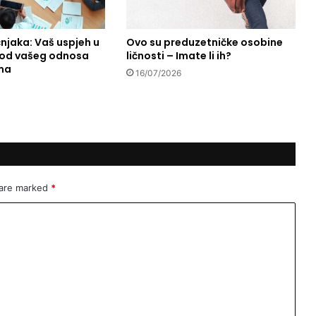
j
e
n
čnjaka: Vaš uspjeh u
Ovo su preduzetničke osobine
i od vašeg odnosa
ličnosti – Imate li ih?
a
ma
m
16/07/2026
a
:
Z
a
š
t
o
 are marked
*
s
u
p
o
z
i
c
i
j