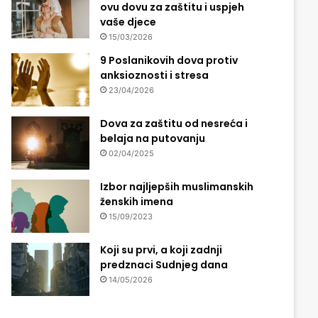
ovu dovu za zaštitu i uspjeh
vaše djece
15/03/2026
9 Poslanikovih dova protiv
anksioznosti i stresa
23/04/2026
Dova za zaštitu od nesreća i
belaja na putovanju
02/04/2025
Izbor najljepših muslimanskih
ženskih imena
15/09/2023
Koji su prvi, a koji zadnji
predznaci Sudnjeg dana
14/05/2026