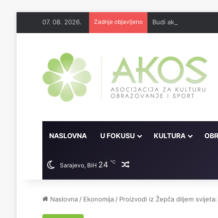
07. 08. 2026.
Zadnje objavljeno
Budi aktivan član dru
NASLOVNA
U FOKUSU
KULTURA
OBR
℃
24
Random članak
Sarajevo, BiH
Naslovna
/
Ekonomija
/
Proizvodi iz Žepča diljem svijeta: