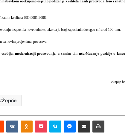
jom nabavkom očekujemo osjetno podizanje kvaliteta naših proizvoda, kao i znatno
ifikatom kvaliteta ISO 9001:2008.
zvodnju i zaposlila nove radnike, tako da je broj zaposlenih dosegao cifru od 100-tinu.
u sa novim projektima, povećava.
soblja, modernizaciji proizvodnje, a samim tim učvršćavanje pozicije u lancu
ekapija.ba
Žepče
Reddit
VKontakte
Odnoklassniki
Pocket
Skype
Messenger
Podijeli putem Emaila
Printaj