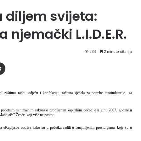
 diljem svijeta:
a njemački L.I.D.E.R.
284
2 minute čitanja
Podijeli putem Emaila
zaštitnu radnu odjeću i konfekciju, zaštitna sjedala za potrebe autoindustrije za
a početnim minimalnim zakonski propisanim kapitalom počeo je u junu 2007. godine u
ahnjača” Žepče, koji više ne postoji.
eKapija.ba otkriva kako su u početku radili u iznajmljenim prostorijama, koje su u