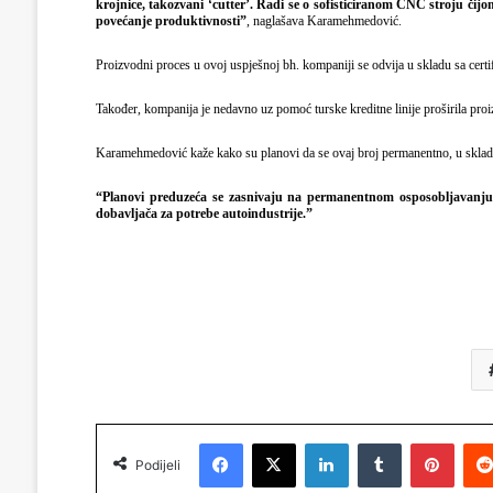
krojnice, takozvani ‘cutter’. Radi se o sofisticiranom CNC stroju či
povećanje produktivnosti”
, naglašava Karamehmedović.
Proizvodni proces u ovoj uspješnoj bh. kompaniji se odvija u skladu sa cert
Također, kompanija je nedavno uz pomoć turske kreditne linije proširila proi
Karamehmedović kaže kako su planovi da se ovaj broj permanentno, u sklad
“Planovi preduzeća se zasnivaju na permanentnom osposobljavanju o
dobavljača za potrebe autoindustrije.”
Facebook
X
LinkedIn
Tumblr
Pinterest
Podijeli