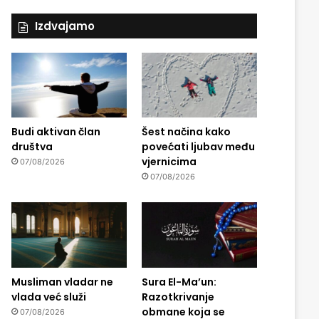
Izdvajamo
Budi aktivan član
Šest načina kako
društva
povećati ljubav među
vjernicima
07/08/2026
07/08/2026
Musliman vladar ne
Sura El-Ma’un:
vlada već služi
Razotkrivanje
obmane koja se
07/08/2026