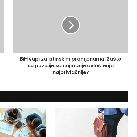
B
i
H
v
a
p
i
z
a
BiH vapi za istinskim promjenama: Zašto
i
su pozicije sa najmanje ovlaštenja
s
t
najprivlačnije?
i
n
s
k
i
m
p
r
o
m