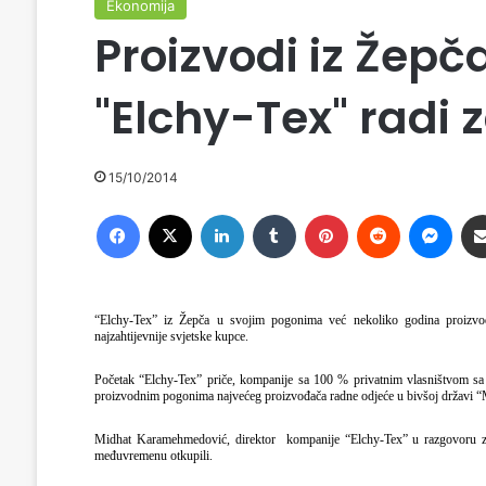
Ekonomija
Proizvodi iz Žepča
"Elchy-Tex" radi z
15/10/2014
Facebook
X
LinkedIn
Tumblr
Pinterest
Reddit
Messenger
“Elchy-Tex” iz Žepča u svojim pogonima već nekoliko godina proizvodi 
najzahtijevnije svjetske kupce.
Početak “Elchy-Tex” priče, kompanije sa 100 % privatnim vlasništvom s
proizvodnim pogonima najvećeg proizvođača radne odjeće u bivšoj državi “M
Midhat Karamehmedović, direktor kompanije “Elchy-Tex” u razgovoru za 
međuvremenu otkupili.