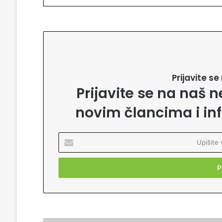
Prijavite s
Prijavite se na naš n
novim člancima i in
U
p
i
š
i
t
e
v
a