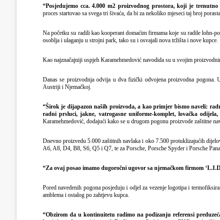
“Posjedujemo cca. 4.000 m2 proizvodnog prostora, koji je trenutno
proces startovao sa svega tri šivaća, da bi za nekoliko mjeseci taj broj poras
Na početku su radili kao kooperant domaćim firmama koje su radile lohn-pos
osoblja i ulaganju u strojni park, tako su i osvajali nova tržišta i nove kupce.
Kao najznačajniji uspjeh Karamehmedović navodida su u svojim proizvodnim
Danas se proizvodnja odvija u dva fizički odvojena proizvodna pogona. U 
Austriji i Njemačkoj.
“Širok je dijapazon naših proizvoda, a kao primjer bismo naveli: radni
radni prsluci, jakne, vatrogasne uniforme-komplet, lovačka odijel
Karamehmedović, dodajući kako se u drugom pogonu proizvode zaštitne navlake
Dnevno proizvedu 5.000 zaštitnih navlaka i oko 7.500 protuklizajućih dijelova
A6, A8, D4, B8, S6, Q5 i Q7, te za Porsche, Porsche Spyder i Porsche Pan
“Za ovaj posao imamo dugoročni ugovor sa njemačkom firmom ‘L.I
Pored navedenih pogona posjeduju i odjel za vezenje logotipa i termofiksiranj
amblema i ostalog po zahtjevu kupca.
“Obzirom da u kontinuitetu radimo na podizanju referensi preduzeć