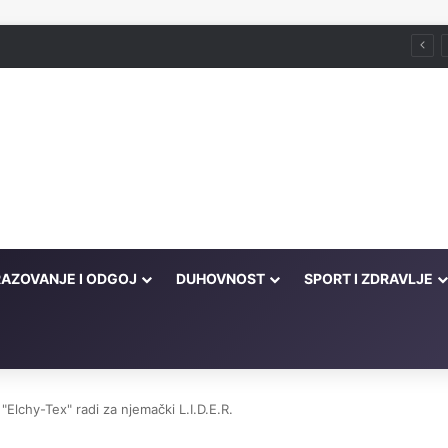
štva
AZOVANJE I ODGOJ
DUHOVNOST
SPORT I ZDRAVLJE
 "Elchy-Tex" radi za njemački L.I.D.E.R.