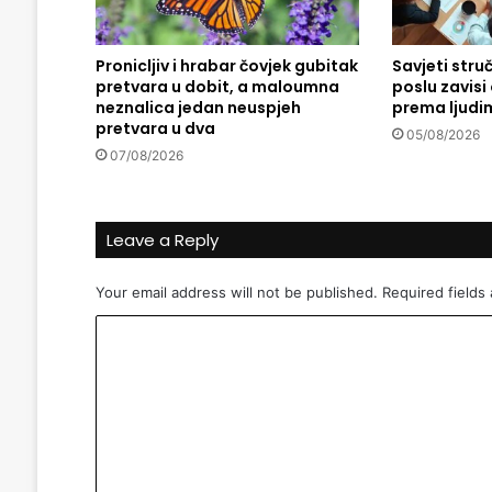
n
a
š
Pronicljiv i hrabar čovjek gubitak
Savjeti stru
pretvara u dobit, a maloumna
poslu zavis
e
neznalica jedan neuspjeh
prema ljudi
o
pretvara u dva
m
05/08/2026
l
07/08/2026
a
d
i
Leave a Reply
n
e
Your email address will not be published.
Required fields
?
C
o
m
m
e