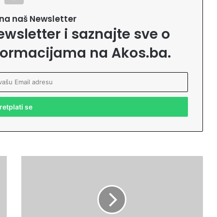
e na naš Newsletter
ewsletter i saznajte sve o
formacijama na Akos.ba.
N
a
j
m
l
a