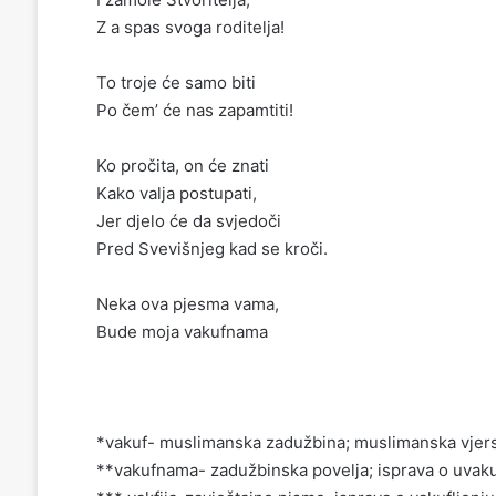
Z a spas svoga roditelja!
To troje će samo biti
Po čem’ će nas zapamtiti!
Ko pročita, on će znati
Kako valja postupati,
Jer djelo će da svjedoči
Pred Svevišnjeg kad se kroči.
Neka ova pjesma vama,
Bude moja vakufnama
*vakuf- muslimanska zadužbina; muslimanska vjer
**vakufnama- zadužbinska povelja; isprava o uvaku