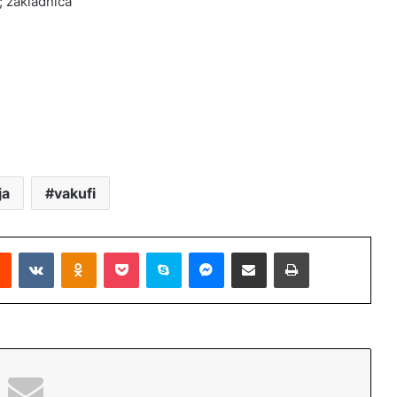
; zakladnica
ja
vakufi
Reddit
VKontakte
Odnoklassniki
Pocket
Skype
Messenger
Podijeli putem Emaila
Printaj