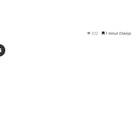
222
1 minut čitanja
Podijeli putem Emaila