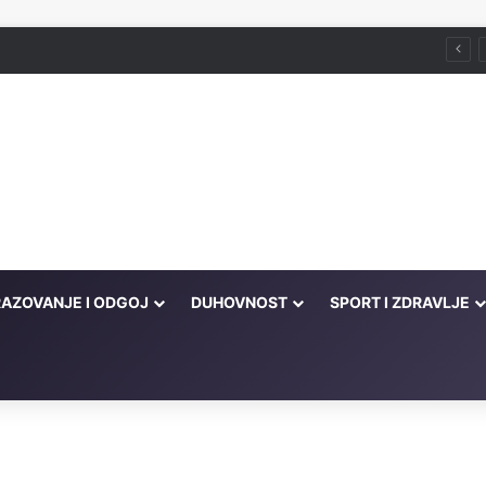
še ljudi u propast!' – tada je on u većoj propasti od njih
AZOVANJE I ODGOJ
DUHOVNOST
SPORT I ZDRAVLJE