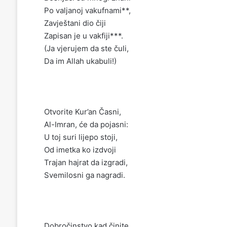
Po valjanoj vakufnami**,
Zavještani dio čiji
Zapisan je u vakfiji***.
(Ja vjerujem da ste čuli,
Da im Allah ukabuli!)
Otvorite Kur’an Časni,
Al-Imran, će da pojasni:
U toj suri lijepo stoji,
Od imetka ko izdvoji
Trajan hajrat da izgradi,
Svemilosni ga nagradi.
Dobročinstvo kad činite