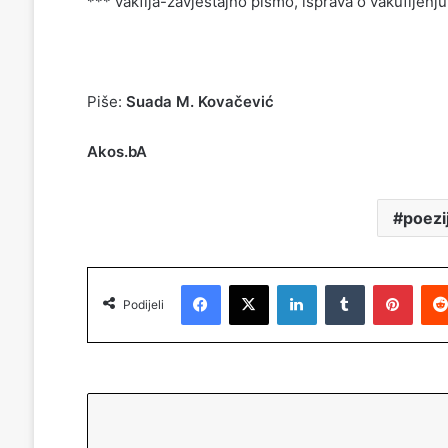
*** vakfija-zavještajno pismo, isprava o vakufljenju
Piše:
Suada M. Kovačević
Akos.bA
poezi
Facebook
X
LinkedIn
Tumblr
Pinterest
Podijeli