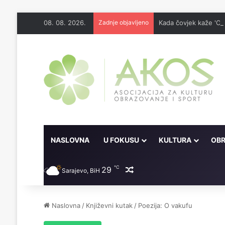
08. 08. 2026.
Zadnje objavljeno
Kada čovjek kaže 'Odo
NASLOVNA
U FOKUSU
KULTURA
OBR
℃
29
Random članak
Sarajevo, BiH
Naslovna
/
Književni kutak
/
Poezija: O vakufu