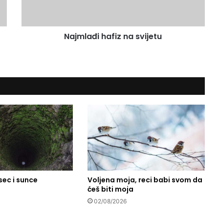
đ
i
h
Najmlađi hafiz na svijetu
a
f
i
z
n
a
s
v
i
j
e
t
u
sec i sunce
Voljena moja, reci babi svom da
ćeš biti moja
02/08/2026