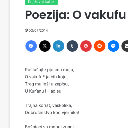
Književni kutak
Poezija: O vakufu
03/07/2014
Facebook
X
LinkedIn
Tumblr
Pinterest
Reddit
Messenger
Poslušajte pjesmu moju,
O vakufu* ja bih koju,
Trag mu leži u zapisu,
U Kur’anu i Hadisu.
Trajna korist, vaskolika,
Dobročinstvo kod vjernika!
Bošnjaci su mnogi znani