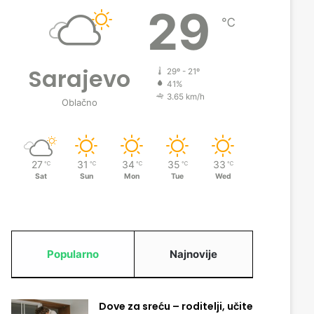
29
℃
Sarajevo
29º - 21º
41%
3.65 km/h
Oblačno
27
31
34
35
33
℃
℃
℃
℃
℃
Sat
Sun
Mon
Tue
Wed
Popularno
Najnovije
Dove za sreću – roditelji, učite