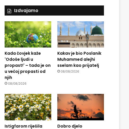
Izdvajamo
Kada čovjek kaže
Kakav je bio Poslanik
'Odoše ljudi u
Muhammed alejhi
propast!' – tada je on
sselam kao prijatelj
u većoj propasti od
08/08/2026
njih
08/08/2026
Istigfarom riješila
Dobro djelo