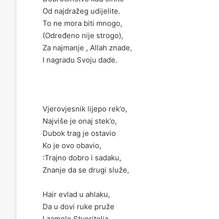
Od najdražeg udijelite.
To ne mora biti mnogo,
(Određeno nije strogo),
Za najmanje , Allah znade,
I nagradu Svoju dade.
Vjerovjesnik lijepo rek’o,
Najviše je onaj stek’o,
Dubok trag je ostavio
Ko je ovo obavio,
:Trajno dobro i sadaku,
Znanje da se drugi služe,
Hair evlad u ahlaku,
Da u dovi ruke pruže
I zamole Stvoritelja,