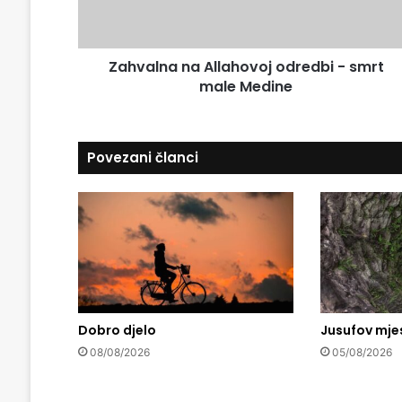
i
n
l
a
a
n
d
Zahvalna na Allahovoj odredbi - smrt
a
r
male Medine
A
e
l
s
l
u
a
Povezani članci
h
o
v
o
j
o
d
r
e
Dobro djelo
Jusufov mje
d
b
08/08/2026
05/08/2026
i
-