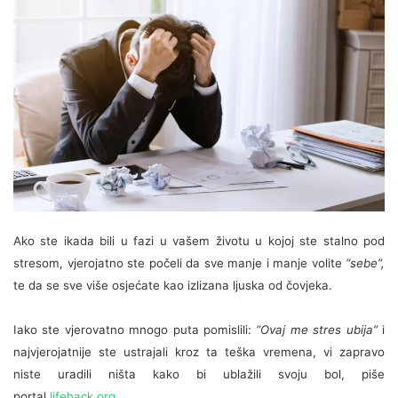
Ako ste ikada bili u fazi u vašem životu u kojoj ste stalno pod
stresom, vjerojatno ste počeli da sve manje i manje volite
“sebe”,
te da se sve više osjećate kao izlizana ljuska od čovjeka.
Iako ste vjerovatno mnogo puta pomislili:
“Ovaj me stres ubija”
i
najvjerojatnije ste ustrajali kroz ta teška vremena, vi zapravo
niste uradili ništa kako bi ublažili svoju bol, piše
portal
lifehack.org
.