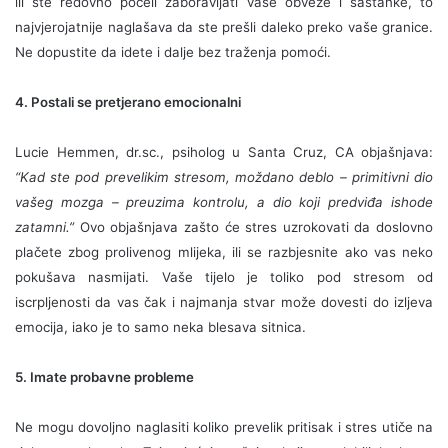
ili ste redovno počeli zaboravljati vaše obveze i sastanke, to
najvjerojatnije naglašava da ste prešli daleko preko vaše granice.
Ne dopustite da idete i dalje bez traženja pomoći.
4. Postali se pretjerano emocionalni
Lucie Hemmen, dr.sc., psiholog u Santa Cruz, CA objašnjava:
“Kad ste pod prevelikim stresom, moždano deblo – primitivni dio
vašeg mozga – preuzima kontrolu, a dio koji predviđa ishode
zatamni.”
Ovo objašnjava zašto će stres uzrokovati da doslovno
plačete zbog prolivenog mlijeka, ili se razbjesnite ako vas neko
pokušava nasmijati. Vaše tijelo je toliko pod stresom od
iscrpljenosti da vas čak i najmanja stvar može dovesti do izljeva
emocija, iako je to samo neka blesava sitnica.
5. Imate probavne probleme
Ne mogu dovoljno naglasiti koliko prevelik pritisak i stres utiče na