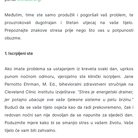
Međutim, time ste samo produžili i pogoršali vaš problem, te
prouzrokovali dugotrajan i štetan utjecaj na vaše tijelo.
Prepoznajte znakove stresa prije nego što vas u potpunosti
obuzme.
1. Iscrpljeni ste
Ako imate problema sa ustajanjem iz kreveta svaki dan, uprkos
punom noćnom odmoru, vjerojatno ste klinički iscrpljeni. Jane
Pernotto Ehrman, M. Ed., bihevioralni zdravstveni stručnjak na
Cleveland Clinic institutu izvještava:
“Stres je energetski drainer,
jer potajno ubacuje sve vaše tjelesne sisteme u petu brzinu.”
Budući da se vaše tijelo osjeća kao da radi prekovremeno, čak i
redovan noćni san nije dovoljan da se napunite za sljedeći dan.
Poduzmite mjere kako bi se smanjio stres u vašem životu. Vaše
tijelo će vam biti zahvalno.