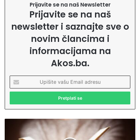
Prijavite se na naš Newsletter
Prijavite se na naš
newsletter i saznajte sve o
novim člancima i
informacijama na
Akos.ba.
U
p
i
š
i
t
e
N
v
e
a
u
š