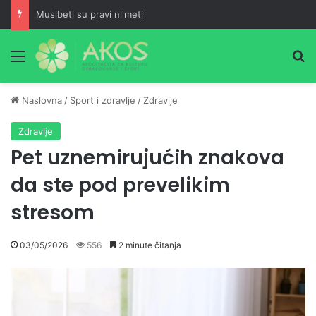
Musibeti su pravi ni'meti
Meni
Pr
Naslovna
/
Sport i zdravlje
/
Zdravlje
Zdravlje
Pet uznemirujućih znakova
da ste pod prevelikim
stresom
03/05/2026
556
2 minute čitanja