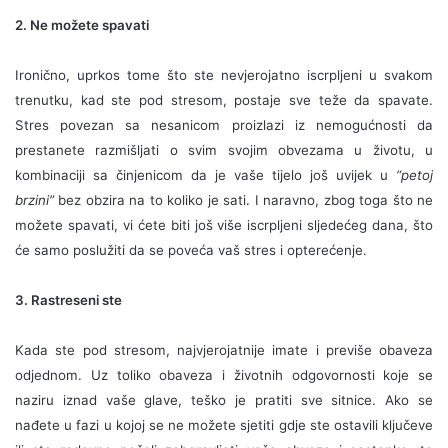
2. Ne možete spavati
Ironično, uprkos tome što ste nevjerojatno iscrpljeni u svakom
trenutku, kad ste pod stresom, postaje sve teže da spavate.
Stres povezan sa nesanicom proizlazi iz nemogućnosti da
prestanete razmišljati o svim svojim obvezama u životu, u
kombinaciji sa činjenicom da je vaše tijelo još uvijek u
“petoj
brzini”
bez obzira na to koliko je sati. I naravno, zbog toga što ne
možete spavati, vi ćete biti još više iscrpljeni sljedećeg dana, što
će samo poslužiti da se poveća vaš stres i opterećenje.
3. Rastreseni ste
Kada ste pod stresom, najvjerojatnije imate i previše obaveza
odjednom. Uz toliko obaveza i životnih odgovornosti koje se
naziru iznad vaše glave, teško je pratiti sve sitnice. Ako se
nađete u fazi u kojoj se ne možete sjetiti gdje ste ostavili ključeve