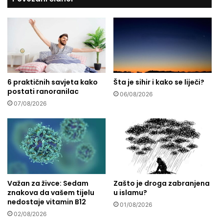
e
t
l
b
o
e
d
s
g
p
o
o
j
s
a
l
6 praktičnih savjeta kako
Šta je sihir i kako se liječi?
u
postati ranoranilac
i
s
06/08/2026
c
u
07/08/2026
o
r
m
i
,
L
v
u
e
k
ć
m
č
a
Važan za živce: Sedam
Zašto je droga zabranjena
i
n
znakova da vašem tijelu
u islamu?
t
(
nedostaje vitamin B12
a
01/08/2026
1
02/08/2026
j
)