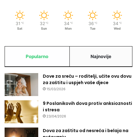
31
32
34
36
34
℃
℃
℃
℃
℃
Sat
Sun
Mon
Tue
Wed
Popularno
Najnovije
Dove za sreću – roditelji, učite ovu dovu
za zaštitu i uspjeh vaše djece
15/03/2026
9 Poslanikovih dova protiv anksioznosti
i stresa
23/04/2026
Dova za zaštitu od nesreća i belaja na
putovanju