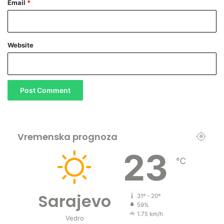
Email
*
Website
Vremenska prognoza
23
℃
Sarajevo
31º - 20º
59%
1.75 km/h
Vedro