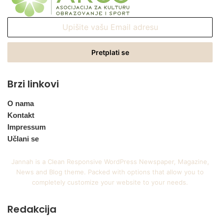
Upišite
vašu
Email
adresu
Brzi linkovi
O nama
Kontakt
Impressum
Učlani se
Jannah is a Clean Responsive WordPress Newspaper, Magazine,
News and Blog theme. Packed with options that allow you to
completely customize your website to your needs.
Redakcija