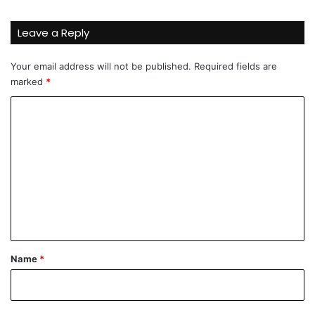
k
n
Leave a Reply
j
i
Your email address will not be published.
Required fields are
g
marked
*
e
i
C
u
č
o
i
m
!
m
e
n
t
*
Name
*