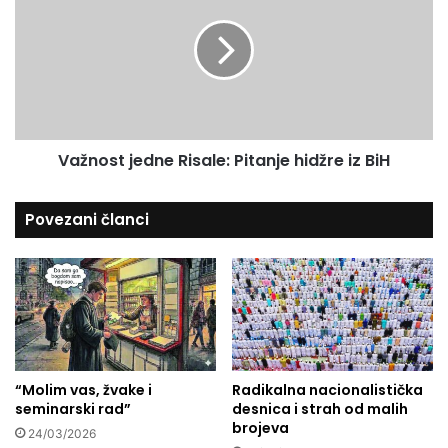
:
ž
u
P
n
i
o
t
s
a
t
n
j
j
e
e
Važnost jedne Risale: Pitanje hidžre iz BiH
d
n
n
a
e
Povezani članci
f
R
a
i
k
s
e
a
i
l
d
e
u
:
n
P
j
“Molim vas, žvake i
Radikalna nacionalistička
i
seminarski rad”
desnica i strah od malih
a
t
brojeva
l
a
24/03/2026