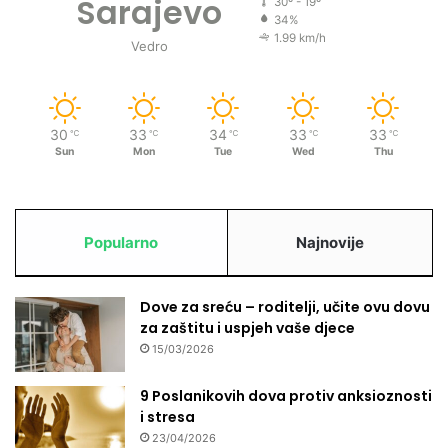
Sarajevo
30º - 19º
34%
1.99 km/h
Vedro
30
33
34
33
33
℃
℃
℃
℃
℃
Sun
Mon
Tue
Wed
Thu
Popularno
Najnovije
Dove za sreću – roditelji, učite ovu dovu
za zaštitu i uspjeh vaše djece
15/03/2026
9 Poslanikovih dova protiv anksioznosti
i stresa
23/04/2026