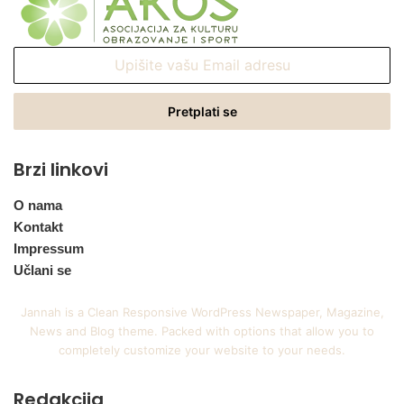
Upišite
vašu
Email
adresu
Brzi linkovi
O nama
Kontakt
Impressum
Učlani se
Jannah is a Clean Responsive WordPress Newspaper, Magazine,
News and Blog theme. Packed with options that allow you to
completely customize your website to your needs.
Redakcija