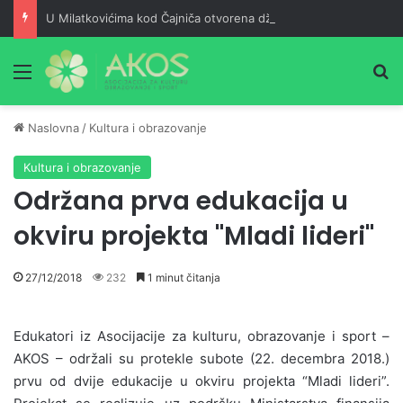
U Milatkovićima kod Čajniča otvorena džamija srušena 1943. godine
Meni
Pr
Naslovna
/
Kultura i obrazovanje
Kultura i obrazovanje
Održana prva edukacija u
okviru projekta "Mladi lideri"
27/12/2018
232
1 minut čitanja
Edukatori iz Asocijacije za kulturu, obrazovanje i sport –
AKOS – održali su protekle subote (22. decembra 2018.)
prvu od dvije edukacije u okviru projekta “Mladi lideri”.