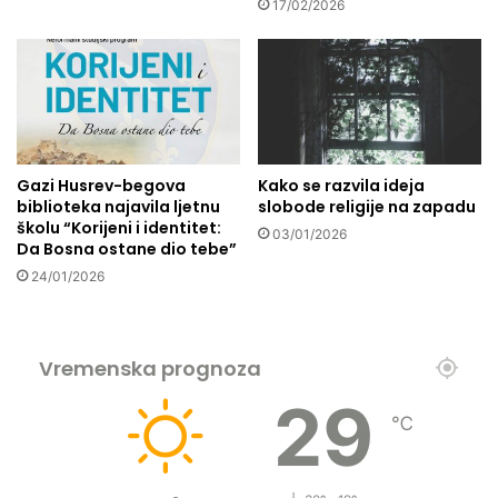
u
n
17/02/2026
č
j
k
e
i
h
i
i
z
d
a
ž
z
r
Gazi Husrev-begova
Kako se razvila ideja
o
e
biblioteka najavila ljetnu
slobode religije na zapadu
v
i
školu “Korijeni i identitet:
03/01/2026
i
z
Da Bosna ostane dio tebe”
B
24/01/2026
i
H
Vremenska prognoza
29
℃