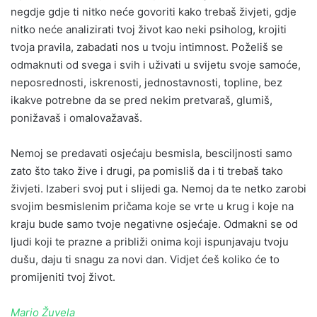
negdje gdje ti nitko neće govoriti kako trebaš živjeti, gdje
nitko neće analizirati tvoj život kao neki psiholog, krojiti
tvoja pravila, zabadati nos u tvoju intimnost. Poželiš se
odmaknuti od svega i svih i uživati u svijetu svoje samoće,
neposrednosti, iskrenosti, jednostavnosti, topline, bez
ikakve potrebne da se pred nekim pretvaraš, glumiš,
ponižavaš i omalovažavaš.
Nemoj se predavati osjećaju besmisla, besciljnosti samo
zato što tako žive i drugi, pa pomisliš da i ti trebaš tako
živjeti. Izaberi svoj put i slijedi ga. Nemoj da te netko zarobi
svojim besmislenim pričama koje se vrte u krug i koje na
kraju bude samo tvoje negativne osjećaje. Odmakni se od
ljudi koji te prazne a približi onima koji ispunjavaju tvoju
dušu, daju ti snagu za novi dan. Vidjet ćeš koliko će to
promijeniti tvoj život.
Mario Žuvela