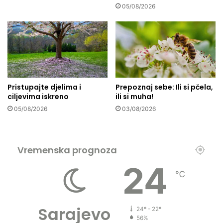
l
05/08/2026
c
a
i
n
m
i
a
k
i
a
f
:
i
M
r
Pristupajte djelima i
Prepoznaj sebe: Ili si pčela,
e
m
ciljevima iskreno
ili si muha!
t
a
05/08/2026
03/08/2026
o
m
d
a
a
d
c
o
Vremenska prognoza
r
d
t
i
24
a
℃
j
n
e
j
l
a
j
Sarajevo
24º - 22º
e
56%