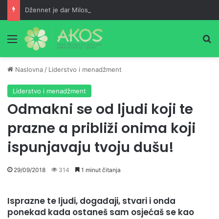
Džennet je dar Milostivog onima koji su cijeli život kucali na vrata Njegove milosti
Meni
Pr
Naslovna
/
Liderstvo i menadžment
Liderstvo i menadžment
Odmakni se od ljudi koji te
prazne a približi onima koji
ispunjavaju tvoju dušu!
29/09/2018
314
1 minut čitanja
Isprazne te ljudi, događaji, stvari i onda
ponekad kada ostaneš sam osjećaš se kao