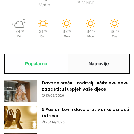
n
1.1 km/h
Vedro
e
s
a
j
24
31
32
34
36
℃
℃
℃
℃
℃
a
Fri
Sat
Sun
Mon
Tue
m
s
k
e
Popularno
Najnovije
n
a
g
Dove za sreću – roditelji, učite ovu dovu
r
za zaštitu i uspjeh vaše djece
a
15/03/2026
d
e
9 Poslanikovih dova protiv anksioznosti
i stresa
23/04/2026