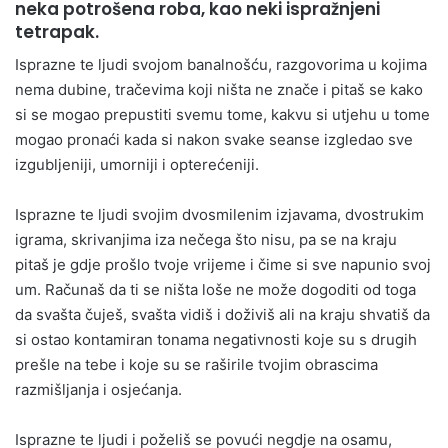
neka potrošena roba, kao neki ispražnjeni
tetrapak.
Isprazne te ljudi svojom banalnošću, razgovorima u kojima
nema dubine, tračevima koji ništa ne znače i pitaš se kako
si se mogao prepustiti svemu tome, kakvu si utjehu u tome
mogao pronaći kada si nakon svake seanse izgledao sve
izgubljeniji, umorniji i opterećeniji.
Isprazne te ljudi svojim dvosmilenim izjavama, dvostrukim
igrama, skrivanjima iza nečega što nisu, pa se na kraju
pitaš je gdje prošlo tvoje vrijeme i čime si sve napunio svoj
um. Računaš da ti se ništa loše ne može dogoditi od toga
da svašta čuješ, svašta vidiš i doživiš ali na kraju shvatiš da
si ostao kontamiran tonama negativnosti koje su s drugih
prešle na tebe i koje su se raširile tvojim obrascima
razmišljanja i osjećanja.
Isprazne te ljudi i poželiš se povući negdje na osamu,