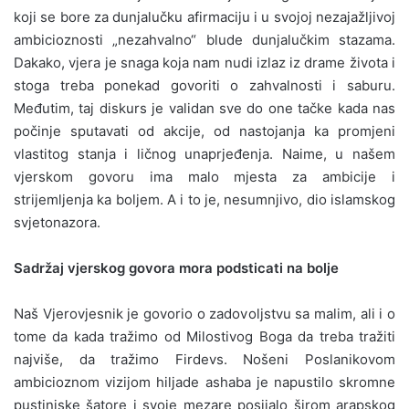
koji se bore za dunjalučku afirmaciju i u svojoj nezajažljivoj
ambicioznosti „nezahvalno“ blude dunjalučkim stazama.
Dakako, vjera je snaga koja nam nudi izlaz iz drame života i
stoga treba ponekad govoriti o zahvalnosti i saburu.
Međutim, taj diskurs je validan sve do one tačke kada nas
počinje sputavati od akcije, od nastojanja ka promjeni
vlastitog stanja i ličnog unaprjeđenja. Naime, u našem
vjerskom govoru ima malo mjesta za ambicije i
strijemljenja ka boljem. A i to je, nesumnjivo, dio islamskog
svjetonazora.
Sadržaj vjerskog govora mora podsticati na bolje
Naš Vjerovjesnik je govorio o zadovoljstvu sa malim, ali i o
tome da kada tražimo od Milostivog Boga da treba tražiti
najviše, da tražimo Firdevs. Nošeni Poslanikovom
ambicioznom vizijom hiljade ashaba je napustilo skromne
pustinjske šatore i svoje mezare posijalo širom arapskog