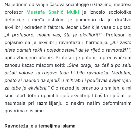
Na jednom od svojih časova sociologije u Gazijinoj medresi
profesor
Mustafa Spahić Mujki
je iznosio sociološke
definicije i među ostalom je pomenuo da je društvo
ekvilibrij određenih faktora. Jedan učenik je veselo upitao:
„A profesore, molim vas, šta je ekvilibrij?“
. Profesor je
pojasnio da je ekvilibrij ravnoteža i harmonija.
„Ali zašto
niste odmah rekli i pojednostavili da je riječ o ravnoteži?“
,
upita zbunjeno učenik. Profesor je potom, u predavačkom
zanosu kazao mladom softi:
„Sine dragi, da ćeš ti po selu
držati volove za rogove tada bi bilo ravnoteža. Međutim,
pošto si naumio da sjediš u mihrabu i poučavaš svijet vjeri
za tebe je ekvilibrij.“
Cio razred je prasnuo u smijeh, a mi
smo otad dobro upamtili riječ ekvilibrij. I baš ta riječ mi je
naumpala pri razmišljanju o nekim našim deformiranim
govorima o islamu.
Ravnoteža je u temeljima islama