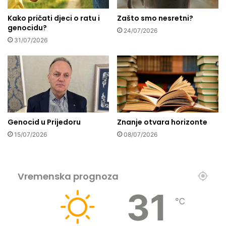
v
s
j
Kako pričati djeci o ratu i
Zašto smo nesretni?
.
genocidu?
e
b
24/07/2026
r
a
31/07/2026
u
:
i
M
d
r
ž
e
a
ž
m
a
i
m
Genocid u Prijedoru
Znanje otvara horizonte
j
l
e
a
15/07/2026
08/07/2026
g
d
o
i
r
h
Vremenska prognoza
e
M
I
31
Z
℃
S
r