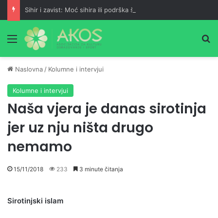
Sihir i zavist: Moć sihira ili podrška šejtana?
Meni
Pr
Naslovna
/
Kolumne i intervjui
Kolumne i intervjui
Naša vjera je danas sirotinja
jer uz nju ništa drugo
nemamo
15/11/2018
233
3 minute čitanja
Sirotinjski islam