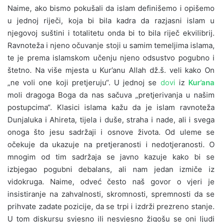
Naime, ako bismo pokušali da islam definišemo i opišemo
u jednoj riječi, koja bi bila kadra da razjasni islam u
njegovoj suštini i totalitetu onda bi to bila riječ ekvilibrij.
Ravnoteža i njeno očuvanje stoji u samim temeljima islama,
te je prema islamskom učenju njeno odsustvo pogubno i
štetno. Na više mjesta u Kur’anu Allah dž.š. veli kako On
„ne voli one koji pretjeruju“. U jednoj se
dovi
iz
Kur’ana
moli dragoga Boga da nas sačuva „pretjerivanja u našim
postupcima“. Klasici islama kažu da je islam ravnoteža
Dunjaluka i Ahireta, tijela i duše, straha i nade, ali i svega
onoga što jesu sadržaji i osnove života. Od uleme se
očekuje da ukazuje na pretjeranosti i nedotjeranosti. O
mnogim od tim sadržaja se javno kazuje kako bi se
izbjegao pogubni debalans, ali nam jedan izmiče iz
vidokruga. Naime, odveć često naš govor o vjeri je
insistiranje na zahvalnosti, skromnosti, spremnosti da se
prihvate zadate pozicije, da se trpi i izdrži prezreno stanje.
U tom diskursu svjesno ili nesvjesno žigošu se oni ljudi