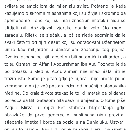
svijeta sa ambicijom da mijenjaju svijet. Pošteno je kada
kazujemo o skromnim ashabima koji su živjeli skromno da
spomenemo i one koji su imali značajan imetak i nisu se
stidjeli niti doživljavali vjerske osude zato što rade i
zarađuju. Rijetki se sjećaju, a još se rjeđe spominje da je
svaki četvrti od njih deset koji su obradovani Džennetom
umro kao milijarder u današnjem značenju tog pojma.
Dvojica ashaba od njih deset su bili autentični milijarderi, a
to su Osman ibn Affan i Abdurahman ibn Auf. Poznato je da
po dolasku u Medinu Abdurahman nije imao ništa niti je
tražio išta. Samo je pitao gdje je pijaca i nije prošlo puno
vremena, a on je već postao jedan od imućnijih stanovnika
Medine. Do kraja života stekao je toliki imetak da bi danas
poredba sa Bill Gatesom bila sasvim umjesna. O tome piše
Yaqub Mirza u knjizi Pet stubova blagostanja gdje
obrazlaže da prve generacije muslimana nisu prezirali
stjecanje imetka i borba za poziciju na Dunjaluku. Ustvari,
oni su to razmjeli kao vid borbe za svoju vjeru. On smatra