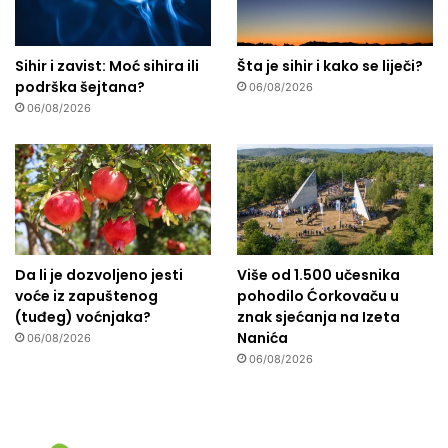
Sihir i zavist: Moć sihira ili
Šta je sihir i kako se liječi?
podrška šejtana?
06/08/2026
06/08/2026
Da li je dozvoljeno jesti
Više od 1.500 učesnika
voće iz zapuštenog
pohodilo Ćorkovaču u
(tuđeg) voćnjaka?
znak sjećanja na Izeta
Nanića
06/08/2026
06/08/2026