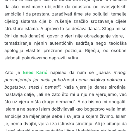
da ako muslimane ubijedite da odustanu od ovosvjetskih
ambicija i da prestanu zarađivati time ste poljuljali temelje
cijelog sistema čije bi rušenje značilo srozavanje cijele
strukture islama. A upravo to se dešava danas. Stoga mi se
čini da naš današnji govor o vjeri nije obrazlaganje vjere, i
tematiziranje njenih autentičnih sadržaja nego teološka
apologija vlastite prezrene poziciju. Riječju, od osobne
slabosti pokušavamo napraviti vrlinu.
Zato je
Enes Karić
napisao da nam se
„danas mnogi
podsmjehuju jer naša pobožnost nema nikakva pokrića u
bogatstvu, snazi i pameti“.
Naša vjera je danas sirotinja,
nastavlja dalje, „ali ne zato što mi u nju ne vjerujemo, već
što uz vjeru ništa drugo nemamo“. A da bismo mi obogatili
islam a ne samo islam doživljavali kao bogatstvo valja imati
ambicije za mijenjanje sebe i svijeta u kojem živimo. Islam
je, nema dvojbi, vjera i za istinsku sirotinju. Ali je pitanje da
li naš vjerski govor podstiče lično i kolektivno strijemljenje