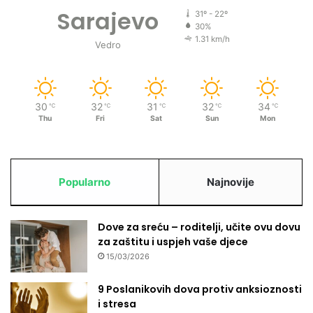
e
Sarajevo
31º - 22º
b
30%
r
1.31 km/h
Vedro
e
n
i
k
30
32
31
32
34
o
℃
℃
℃
℃
℃
Thu
Fri
Sat
Sun
Mon
s
t
v
a
r
Popularno
Najnovije
u
j
e
Dove za sreću – roditelji, učite ovu dovu
s
za zaštitu i uspjeh vaše djece
v
15/03/2026
e
z
9 Poslanikovih dova protiv anksioznosti
a
i stresa
p