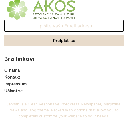
Upišite
vašu
Email
adresu
Brzi linkovi
O nama
Kontakt
Impressum
Učlani se
Jannah is a Clean Responsive WordPress Newspaper, Magazine,
News and Blog theme. Packed with options that allow you to
completely customize your website to your needs.