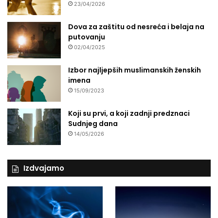
23/04/2026
a
ž
Dova za zaštitu od nesreća i belaja na
e
putovanju
n
02/04/2025
i
j
Izbor najljepših muslimanskih ženskih
e
imena
r
15/09/2023
e
z
u
Koji su prvi, a koji zadnji predznaci
l
Sudnjeg dana
t
14/05/2026
a
t
e
Izdvajamo