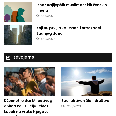
Izbor najljepših muslimanskih ženskih
imena
15/09/2023
Koji su prvi, a koji zadnji predznaci
Sudnjeg dana
14/05/2026
Izdvajamo
Džennet je dar Milostivog
Budi aktivan član društva
onima koji su cijeli život
07/08/2026
kucali na vrata Njegove