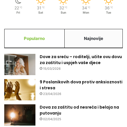
“
22
31
32
34
36
℃
℃
℃
℃
℃
Fri
Sat
Sun
Mon
Tue
Popularno
Najnovije
Dove za sreću – roditelji, učite ovu dovu
za zaštitu i uspjeh vaše djece
15/03/2026
9 Poslanikovih dova protiv anksioznosti
i stresa
23/04/2026
Dova za zaštitu od nesreća i belaja na
putovanju
02/04/2025