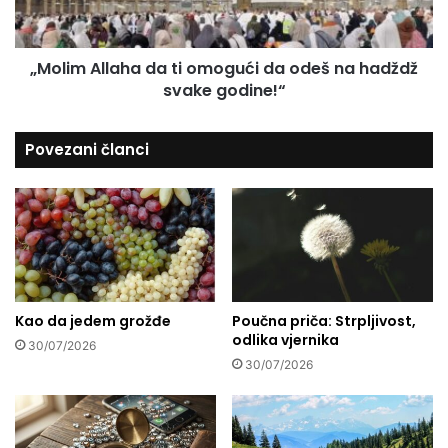
u
A
l
l
i
l
„Molim Allaha da ti omogući da odeš na hadždž
š
a
e
svake godine!“
h
t
a
e
d
Povezani članci
v
a
a
t
š
i
e
o
d
m
i
o
j
g
e
u
t
Kao da jedem grožđe
Poučna priča: Strpljivost,
ć
odlika vjernika
e
i
30/07/2026
d
d
30/07/2026
a
a
p
o
i
d
š
e