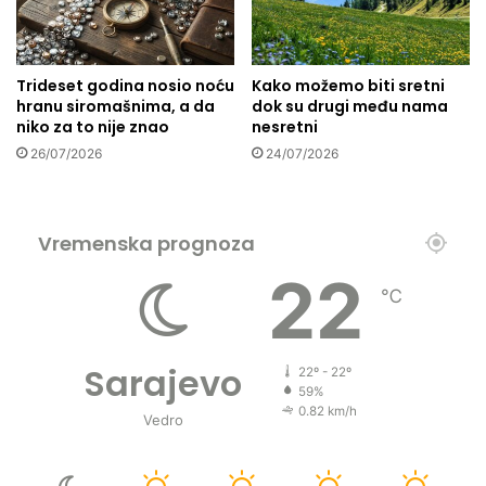
e
š
n
a
Trideset godina nosio noću
Kako možemo biti sretni
h
hranu siromašnima, a da
dok su drugi među nama
a
niko za to nije znao
nesretni
d
26/07/2026
24/07/2026
ž
d
ž
s
Vremenska prognoza
v
a
22
k
℃
e
g
o
Sarajevo
22º - 22º
d
59%
i
0.82 km/h
Vedro
n
e
!