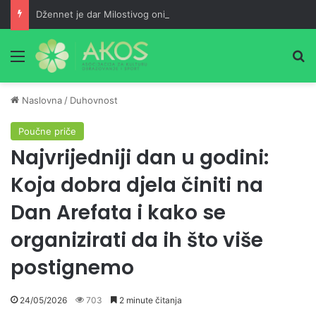
Džennet je dar Milostivog onima koji su cijeli život kucali na vrata Njegove milosti
Meni
Pr
Naslovna
/
Duhovnost
Poučne priče
Najvrijedniji dan u godini:
Koja dobra djela činiti na
Dan Arefata i kako se
organizirati da ih što više
postignemo
24/05/2026
703
2 minute čitanja