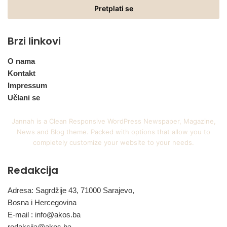
adresu
Brzi linkovi
O nama
Kontakt
Impressum
Učlani se
Jannah is a Clean Responsive WordPress Newspaper, Magazine,
News and Blog theme. Packed with options that allow you to
completely customize your website to your needs.
Redakcija
Adresa: Sagrdžije 43, 71000 Sarajevo,
Bosna i Hercegovina
E-mail :
info@akos.ba
redakcija@akos.ba