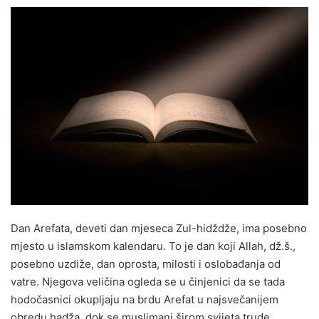
Dan Arefata, deveti dan mjeseca Zul-hidždže, ima posebno
mjesto u islamskom kalendaru. To je dan koji Allah, dž.š.,
posebno uzdiže, dan oprosta, milosti i oslobađanja od
vatre. Njegova veličina ogleda se u činjenici da se tada
hodočasnici okupljaju na brdu Arefat u najsvečanijem
obredu hadža, dok se muslimani širom svijeta trude