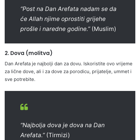
“Post na Dan Arefata nadam se da
će Allah njime oprostiti grijehe
prošle i naredne godine.”
(Muslim)
2.
Dova (molitva)
Dan Arefata je najbolji dan za dovu. Iskoristite ovo vrijeme
za lične dove, ali i za dove za porodicu, prijatelje, ummet i
sve potrebite.
“Najbolja dova je dova na Dan
Arefata.”
(Tirmizi)