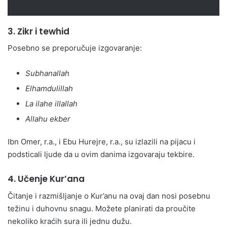
3.
Zikr i tewhid
Posebno se preporučuje izgovaranje:
Subhanallah
Elhamdulillah
La ilahe illallah
Allahu ekber
Ibn Omer, r.a., i Ebu Hurejre, r.a., su izlazili na pijacu i
podsticali ljude da u ovim danima izgovaraju tekbire.
4.
Učenje Kur’ana
Čitanje i razmišljanje o Kur’anu na ovaj dan nosi posebnu
težinu i duhovnu snagu. Možete planirati da proučite
nekoliko kraćih sura ili jednu dužu.